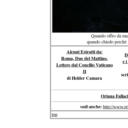
Quando offro da mag
quando chiedo perchè 
Alcuni Estratti da:
D
Roma, Due del Mattino.
e i
Lettere dal Concilio Vaticano
II
scr
di Helder Camara
Oriana Fallac
vedi anche:
http://www.re
top