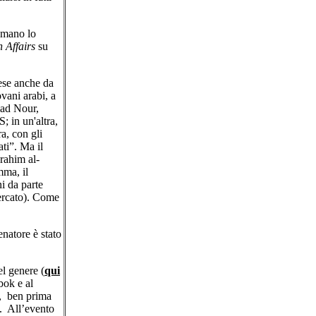
iamano lo
 Affairs
su
ese anche da
ovani arabi, a
mad Nour,
; in un'altra,
ra, con gli
ati”. Ma il
brahim al-
mma, il
i da parte
cercato). Come
enatore è stato
el genere (
qui
bok e al
3, ben prima
h. All’evento