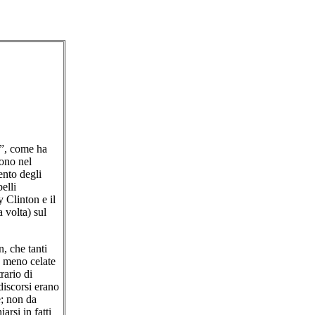
i”, come ha
gono nel
ento degli
elli
y Clinton e il
 volta) sul
, che tanti
o meno celate
rario di
discorsi erano
e; non da
rsi in fatti