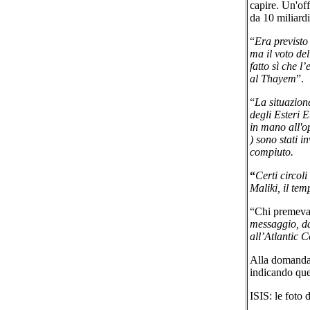
capire. Un'off
da 10 miliard
“
Era previsto
ma il voto de
fatto sì che l
al Thayem
”.
“
La situazione
degli Esteri E
in mano all'o
) sono stati i
compiuto.
“
Certi circol
Maliki, il t
“Chi premev
messaggio, da
all’Atlantic 
Alla domanda d
indicando queg
ISIS: le foto