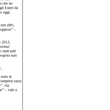
ni che ne
gli Esteri da
 e oggi
uni altri,
i oppose
” –
o 2013,
a ormai
 stati tutti
proprio non
”
.
 sono le
compresi razzi
e”. via
se” – vale a