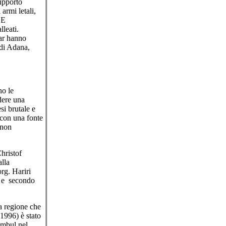
upporto
armi letali,
 E
lleati.
tar hanno
 di Adana,
no le
dere una
si brutale e
 con una fonte
 non
hristof
alla
rg. Hariri
, e secondo
a.
la regione che
1996) è stato
ambul nel