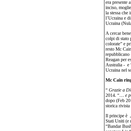
era presente a
inciso, mogli
la stessa che 
l’Ucraina e di
Ucraina (Nul
A cercar bene 
colpi di stato
colorate” e pr
resto Mc Cain
repubblicano 
Reagan per es
Australia - e
Ucraina nel 
Mc Cain ring
“
Grazie a Dio
2014. “…
e p
dopo (Feb 201
storica rivista
Il principe è
Stati Uniti (
“Bandar Bush 