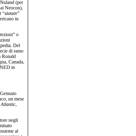
a Nuland (per
o ai Neocon),
r “aiutare”
ericano in
rrezioni” o
luzioni
ipedia. Del
pecie di ramo
a Ronald
agna, Canada,
a NED in
l Gennaio
aco, un mese
 Atlantic
,
tore negli
ominato
insieme al