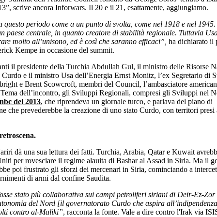
”, scrive ancora Inforwars. Il 20 e il 21, esattamente, aggiungiamo.
questo periodo come a un punto di svolta, come nel 1918 e nel 1945.
n paese centrale, in quanto creatore di stabilità regionale. Tuttavia Us
are molto all’unisono, ed è così che saranno efficaci”,
ha dichiarato il 
erick Kempe in occasione del summit.
anti il presidente della Turchia Abdullah Gul, il ministro delle Risorse N
 Curdo e il ministro Usa dell’Energia Ernst Monitz, l’ex Segretario di 
right e Brent Scowcroft, membri del Council, l’ambasciatore america
.
Tema dell’incontro, gli Sviluppi Regionali, compresi gli Sviluppi nel N
bnbc del 2013
, che riprendeva un giornale turco, e parlava del piano di
e che prevederebbe la creazione di uno stato Curdo, con territori presi a
 retroscena.
ariri dà una sua lettura dei fatti. Turchia, Arabia, Qatar e Kuwait avreb
Uniti per rovesciare il regime alauita di Bashar al Assad in Siria. Ma il 
be poi frustrato gli sforzi dei mercenari in Siria, cominciando a intercet
ornimenti di armi dal confine Saudita.
se stato più collaborativa sui campi petroliferi siriani di Deir-Ez-Zor a
utonomia del Nord [il governatorato Curdo che aspira all’indipendenz
lti contro al-Maliki”
, racconta la fonte. Vale a dire contro l'Irak via ISI