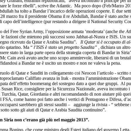
sey Graham, entrambi repubblicani, aveva incontrato il principe per in
mare le forze ribelli”, scrive the Atlantic. Ma poco dopo (Feb/Marzo 201
bdullah ha tolto a Bandar l’incarico delle operazioni coperte. E due se
l 28 marzo fra il presidente Obama il re Abdullah, Bandar è stato anche 
di capo dell’intelligence (pur restando a dirigere il National Security C
to del Free Syrian Army, l’opposizione armata ‘moderata’ (anche
the At
a le fazioni che mietono più successi sono Jabhat-al-Nusra e ISIS. Un s
tegno ricevuto da Qatar e Arabia Saudita”.
Il Qatar si è occupato di a
rio qatarino. Ma “
l’ISIS è stato un progetto Saudita”
,
dichiara un altro
sere stato in larga parte opera della strategia coperta di Bandar in Siria’,
Mc Cain avrà avuto anche uno scopo ammirevole, liberarsi di un brutale
fidandosi a Bandar ne è uscito un mostro e non ne valeva la pena.
 ruolo di Qatar e Sauditi in collegamento coi Neocon l’articolo - scritto n
utoproclamato Califfato avanza in Irak - mostra l’amministrazione Obam
upata dell’effetto boomerang del sostegno dato a quei due gruppi. Al pu
 Susan Rice, consigliere per la Sicurezza Nazionale, aveva incontrato i
di Turchia, Qatar, Giordania e altri racomandando di non aiutare più que
l FSA, come hanno poi fatto anche i vertici di Pentagono e Difesa, d’
ccuparsi sarebbero gli stessi sauditi – aggiunge la rivista - “ sebbene 
sotto sotto gli aiuti di Qatar e Arabia Saudita continuino”.
in Siria non c’erano già più nel maggio 2013”.
ma Bonino, che come ministro degli Esteri italiano del governo Letta,