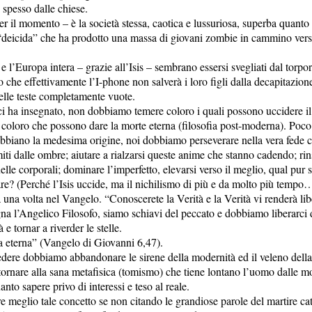
 spesso dalle chiese.
per il momento – è la società stessa, caotica e lussuriosa, superba quant
a “deicida” che ha prodotto una massa di giovani zombie in cammino vers
 e l’Europa intera – grazie all’Isis – sembrano essersi svegliati dal torpo
o che effettivamente l’I-phone non salverà i loro figli dalla decapitazion
elle teste completamente vuote.
 ha insegnato, non dobbiamo temere coloro i quali possono uccidere i
ì coloro che possono dare la morte eterna (filosofia post-moderna). Poc
abbiano la medesima origine, noi dobbiamo perseverare nella vera fede ca
miti dalle ombre; aiutare a rialzarsi queste anime che stanno cadendo; ri
elle corporali; dominare l’imperfetto, elevarsi verso il meglio, qual pur s
are? (Perché l’Isis uccide, ma il nichilismo di più e da molto più tempo
 una volta nel Vangelo. “Conoscerete la Verità e la Verità vi renderà lib
a l’Angelico Filosofo, siamo schiavi del peccato e dobbiamo liberarci 
à e tornar a riverder le stelle.
ta eterna” (Vangelo di Giovanni 6,47).
edere dobbiamo abbandonare le sirene della modernità ed il veleno dell
tornare alla sana metafisica (tomismo) che tiene lontano l’uomo dalle mo
anto sapere privo di interessi e teso al reale.
e meglio tale concetto se non citando le grandiose parole del martire c