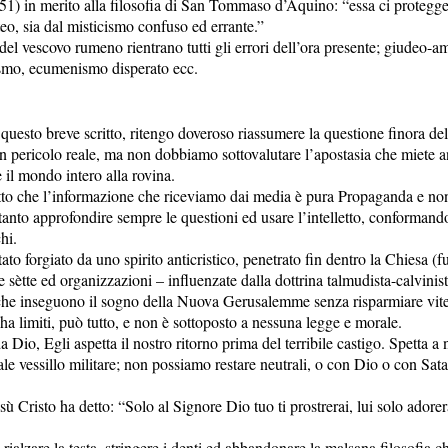
1) in merito alla filosofia di San Tommaso d’Aquino: “essa ci protegge
eo, sia dal misticismo confuso ed errante.”
del vescovo rumeno rientrano tutti gli errori dell’ora presente; giudeo-
ismo, ecumenismo disperato ecc.
 questo breve scritto, ritengo doveroso riassumere la questione finora del
un pericolo reale, ma non dobbiamo sottovalutare l’apostasia che miete
il mondo intero alla rovina.
to che l’informazione che riceviamo dai media è pura Propaganda e non
tanto approfondire sempre le questioni ed usare l’intelletto, conformando
hi.
tato forgiato da uno spirito anticristico, penetrato fin dentro la Chiesa (
 sètte ed organizzazioni – influenzate dalla dottrina talmudista-calvinis
che inseguono il sogno della Nuova Gerusalemme senza risparmiare vi
 ha limiti, può tutto, e non è sottoposto a nessuna legge e morale.
 Dio, Egli aspetta il nostro ritorno prima del terribile castigo. Spetta a 
uale vessillo militare; non possiamo restare neutrali, o con Dio o con Sat
sù Cristo ha detto: “Solo al Signore Dio tuo ti prostrerai, lui solo adore
ialzare la testa, stringere i denti ed abbandonare la malsana filosofia 