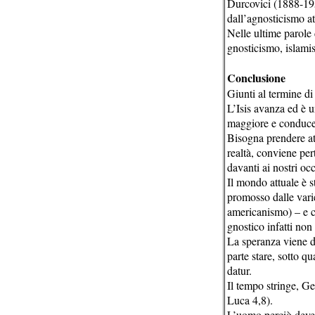
Durcovici (1888-195
dall’agnosticismo at
Nelle ultime parole 
gnosticismo, islam
Conclusione
Giunti al termine di
L’Isis avanza ed è 
maggiore e conduce 
Bisogna prendere at
realtà, conviene per
davanti ai nostri occ
Il mondo attuale è s
promosso dalle varie
americanismo) – e 
gnostico infatti non
La speranza viene da
parte stare, sotto q
datur.
Il tempo stringe, Ge
Luca 4,8).
L’uomo perciò deve r