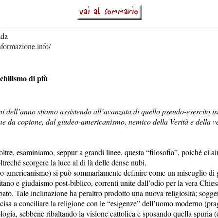
ada
formazione.info/
ichilismo di più
rni dell’anno stiamo assistendo all’avanzata di quello pseudo-esercito 
me da copione, dal giudeo-americanismo, nemico della Verità e della v
ltre, esaminiamo, seppur a grandi linee, questa “filosofia”, poiché ci aiu
ltreché scorgere la luce al di là delle dense nubi.
eo-americanismo) si può sommariamente definire come un miscuglio di
tano e giudaismo post-biblico, correnti unite dall’odio per la vera Chies
apato. Tale inclinazione ha peraltro prodotto una nuova religiosità; sogge
cisa a conciliare la religione con le “esigenze” dell’uomo moderno (pr
ologia, sebbene ribaltando la visione cattolica e sposando quella spuria (c