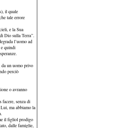
), il quale
he tale errore
ieli, e la Sua
di Dio sulla Terra”.
e degrada l’uomo ad
 e quindi
 speranze.
ti da un uomo privo
ando perciò
ssione o avranno
s facere, senza di
i Lui, ma abbiamo la
a.
 il figliol prodigo
to, dalle famiglie,