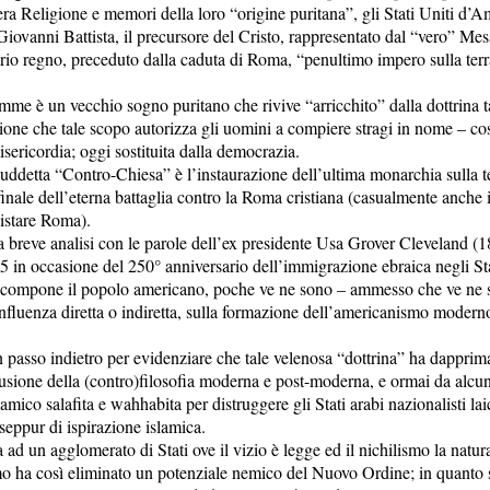
ra Religione e memori della loro “origine puritana”, gli Stati Uniti d’A
iovanni Battista, il precursore del Cristo, rappresentato dal “vero” Mess
prio regno, preceduto dalla caduta di Roma, “penultimo impero sulla terr
e è un vecchio sogno puritano che rivive “arricchito” dalla dottrina 
ione che tale scopo autorizza gli uomini a compiere stragi in nome – co
ericordia; oggi sostituita dalla democrazia.
 suddetta “Contro-Chiesa” è l’instaurazione dell’ultima monarchia sulla te
 finale dell’eterna battaglia contro la Roma cristiana (casualmente anche 
uistare Roma).
breve analisi con le parole dell’ex presidente Usa Grover Cleveland (
 in occasione del 250° anniversario dell’immigrazione ebraica negli Sta
si compone il popolo americano, poche ve ne sono – ammesso che ve ne 
influenza diretta o indiretta, sulla formazione dell’americanismo modern
passo indietro per evidenziare che tale velenosa “dottrina” ha dapprim
fusione della (contro)filosofia moderna e post-moderna, e ormai da alcun
mico salafita e wahhabita per distruggere gli Stati arabi nazionalisti laici
 seppur di ispirazione islamica.
d un agglomerato di Stati ove il vizio è legge ed il nichilismo la natur
 ha così eliminato un potenziale nemico del Nuovo Ordine; in quanto 