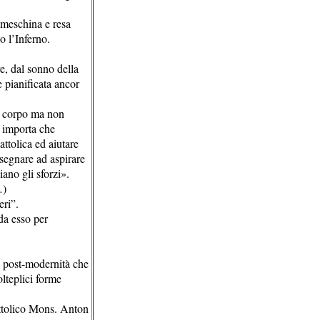
o meschina e resa
o l’Inferno.
re, dal sonno della
e pianificata ancor
l corpo ma non
o importa che
ttolica ed aiutare
nsegnare ad aspirare
iano gli sforzi».
…)
eri”.
da esso per
a post-modernità che
lteplici forme
attolico Mons. Anton