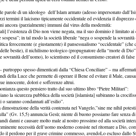
 le parole di un ideologo dell’Islam armato (adesso impersonato dall’Isis
 termini il laicismo tipicamente occidentale ed evidenzia il disprezzo c
ini ancora (parzialmente) immuni dal virus della modernità:
rali] l’esistenza di Dio non viene negata, ma il suo dominio è limitato ai c
 è sospesa”; in tal modo la società liberale “nega o sospende la sovranità 
i critica ferocemente (e giustamente) il pansessualismo “occidentale” (ch
 delle bestie), il nichilismo teologico (propugnatore della “morte di Dio”
à e sovranità dell’uomo), lo scientismo ed il consumismo creatori di false
 – purtroppo spesso dimenticati dalla “Chiesa Conciliare” – ma afferma
indi della Luce che permette di operare il Bene ed evitare il Male, caus
e innocente, dolori e sofferenze altrui.
monianza questo pensiero tratto dal suo ultimo libro “Pietre Militari”:
no la sicurezza pubblica della società [islamista] subiranno la crocifi
 o saranno condannati all’esilio”.
dimostrazione della verità contenuta nel Vangelo,”sine me nihil potesti
ulla” (Gv. 15,5) annuncia Gesù; niente di buono possiamo fare senza d
grandi danni e causare molto male al nostro prossimo ed alla società inter
mminente necessità dell’uomo moderno consiste nel ritornare a Dio, come
do il perdono per il grave crimine commesso, avendoLo escluso dallo Sta