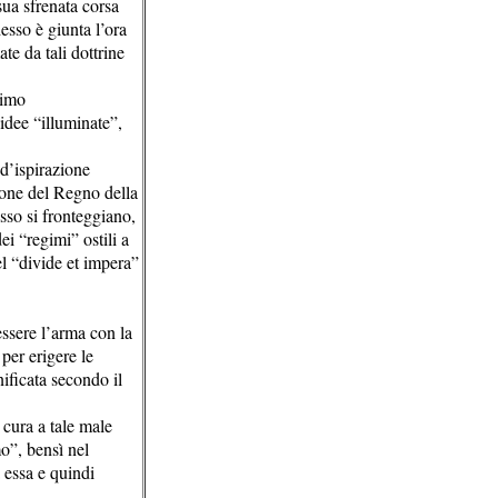
sua sfrenata corsa
esso è giunta l’ora
te da tali dottrine
timo
 idee “illuminate”,
 d’ispirazione
zione del Regno della
sso si fronteggiano,
ei “regimi” ostili a
l “divide et impera”
ssere l’arma con la
per erigere le
ificata secondo il
 cura a tale male
o”, bensì nel
a essa e quindi