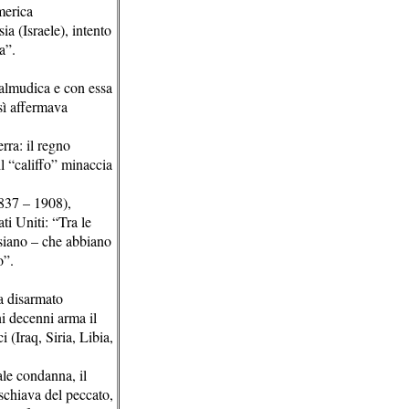
merica
ia (Israele), intento
a”.
talmudica e con essa
sì affermava
rra: il regno
il “califfo” minaccia
1837 – 1908),
ti Uniti: “Tra le
siano – che abbiano
o”.
a disarmato
i decenni arma il
 (Iraq, Siria, Libia,
ale condanna, il
schiava del peccato,