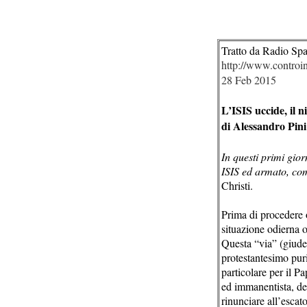
Tratto da Radio Sp
http://www.controin
28 Feb
2015
L’ISIS uccide, il n
di Alessandro Pini
In questi primi gio
ISIS ed armato, co
Christi.
Prima di procedere o
situazione odierna o
Questa “via” (giud
protestantesimo puri
particolare per il P
ed immanentista, de
rinunciare all’escat