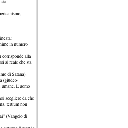
 sia
americanismo,
ineata:
 anime in numero
 corrisponde alla
si al reale che sta
fumo di Satana),
ta (giudeo-
te umane. L’uomo
noi scegliere da che
ana, tertium non
rai” (Vangelo di
che governa il mondo