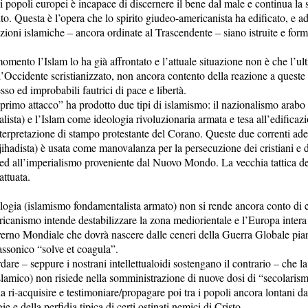
i popoli europei è incapace di discernere il bene dal male e continua la 
o. Questa è l’opera che lo spirito giudeo-americanista ha edificato, e ad
ioni islamiche – ancora ordinate al Trascendente – siano istruite e forma
 momento l’Islam lo ha già affrontato e l’attuale situazione non è che l’ul
ll’Occidente scristianizzato, non ancora contento della reazione a queste
sso ed improbabili fautrici di pace e libertà.
primo attacco” ha prodotto due tipi di islamismo: il nazionalismo arabo
alista) e l’Islam come ideologia rivoluzionaria armata e tesa all’edifica
nterpretazione di stampo protestante del Corano. Queste due correnti ade
jihadista) è usata come manovalanza per la persecuzione dei cristiani e d
) ed all’imperialismo proveniente dal Nuovo Mondo. La vecchia tattica de
attuata.
ologia (islamismo fondamentalista armato) non si rende ancora conto di e
icanismo intende destabilizzare la zona mediorientale e l’Europa intera 
rno Mondiale che dovrà nascere dalle ceneri della Guerra Globale pian
ssonico “solve et coagula”.
dare – seppure i nostrani intellettualoidi sostengano il contrario – che la
lamico) non risiede nella somministrazione di nuove dosi di “secolarism
 da ri-acquisire e testimoniare/propagare poi tra i popoli ancora lontani d
ie e della perfidia tipica di certi ostinati nemici di Cristo.