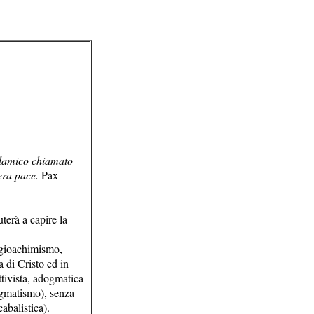
islamico chiamato
era pace.
Pax
terà a capire la
 gioachimismo,
a di Cristo ed in
ttivista, adogmatica
agmatismo), senza
abalistica).