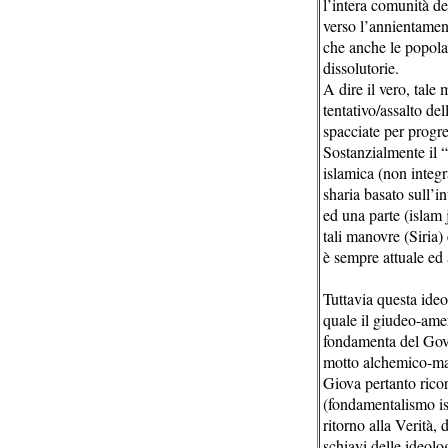
l’intera comunità de
verso l’annientament
che anche le popolaz
dissolutorie.
A dire il vero, tale
tentativo/assalto de
spacciate per progre
Sostanzialmente il “
islamica (non integr
sharia basato sull’i
ed una parte (islam 
tali manovre (Siria
è sempre attuale ed 
Tuttavia questa ide
quale il giudeo-amer
fondamenta del Gove
motto alchemico-ma
Giova pertanto ricor
(fondamentalismo is
ritorno alla Verità,
schiavi delle ideolog