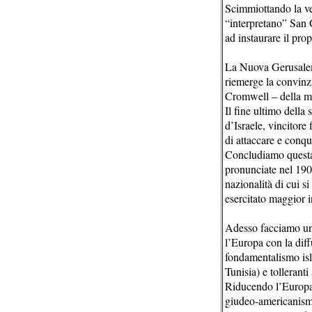
Scimmiottando la ve
“interpretano” San G
ad instaurare il pro
La Nuova Gerusalemm
riemerge la convinz
Cromwell – della mis
Il fine ultimo della
d’Israele, vincitore
di attaccare e conq
Concludiamo questa 
pronunciate nel 1905
nazionalità di cui 
esercitato maggior 
Adesso facciamo un 
l’Europa con la dif
fondamentalismo isla
Tunisia) e tolleranti
Riducendo l’Europa a
giudeo-americanismo