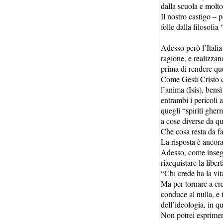
dalla scuola e molto
Il nostro castigo – 
folle dalla filosofi
Adesso però l’Italia
ragione, e realizzan
prima di rendere qu
Come Gesù Cristo ci
l’anima (Isis), bens
entrambi i pericoli 
quegli “spiriti gher
a cose diverse da qu
Che cosa resta da f
La risposta è ancora
Adesso, come insegn
riacquistare la libert
“Chi crede ha la vi
Ma per tornare a cr
conduce al nulla, e 
dell’ideologia, in qu
Non potrei esprimer