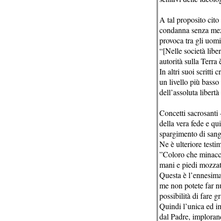
A tal proposito cito
condanna senza mezzi
provoca tra gli uom
“[Nelle società libe
autorità sulla Terra
In altri suoi scritt
un livello più basso
dell’assoluta libert
Concetti sacrosanti
della vera fede e qu
spargimento di sangu
Ne è ulteriore testi
”Coloro che minaccia
mani e piedi mozzati
Questa è l’ennesima 
me non potete far n
possibilità di fare 
Quindi l’unica ed i
dal Padre, imploran