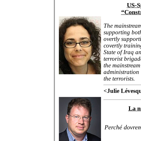
US-S
“Constr
The mainstream 
supporting both
overtly support
covertly traini
State of Iraq a
terrorist brigad
the mainstream
administration
the terrorists.
<Julie Lévesq
La n
Perché dovrem