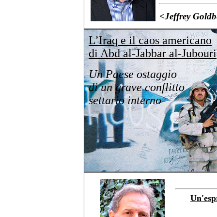
<Jeffrey Goldb
L’Iraq e il caos americano
di Abd al-Jabbar al-Jubouri
Un Paese ostaggio
di un grave conflitto
settario interno
Un'esp