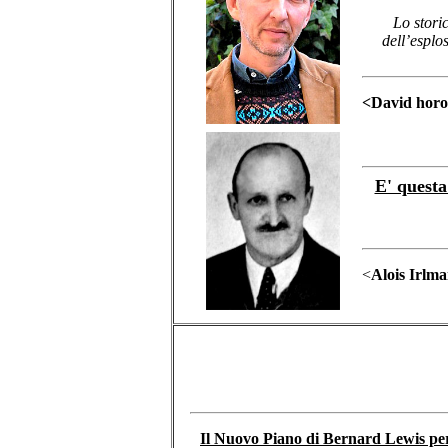
Lo stori
dell’esplo
<David horo
E' questa
<
Alois Irlma
Il Nuovo Piano di Bernard Lewis per