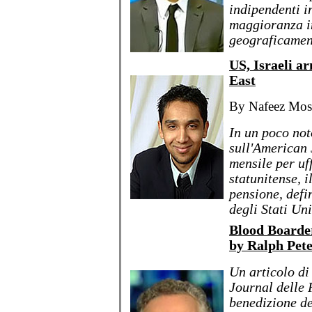
indipendenti in
maggioranza in
geograficamen
US, Israeli a
East
By Nafeez Mo
In un poco not
sull'American 
mensile per uf
statunitense, 
pensione, defi
degli Stati Un
Blood Boarde
by Ralph Pete
Un articolo di
Journal delle 
benedizione de