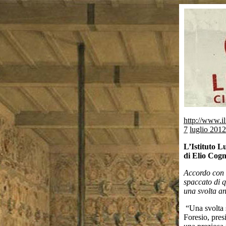
http://www.il
7
luglio 2012
L’Istituto L
di Elio Co
Accordo con G
spaccato di q
una svolta an
“Una svolta s
Foresio, pres