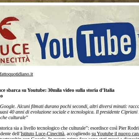
fattoquotidiano.it
uce sbarca su Youtube: 30mila video sulla storia d’Italia
gno
oogle. Alcuni filmati durano pochi secondi, altri diversi minuti: rac
uasi 40 anni di evoluzione sociale e tecnologica. Il presidente Cipriani
che culturale"
torica sia a livello tecnologico che culturale”: esordisce così Pier Rodr
idente dell’
Istituto Luce-Cinecittà
, accogliendo
su Youtube il nuovo can