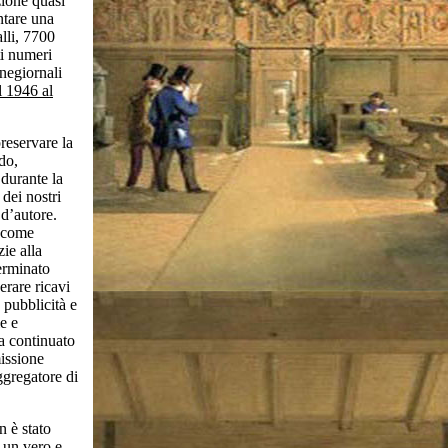
zione quasi
ntare una
alli, 7700
ti numeri
inegiornali
l 1946 al
reservare la
do,
durante la
 dei nostri
 d’autore.
e come
zie alla
terminato
erare ricavi
 pubblicità e
e e
ha continuato
missione
ggregatore di
n è stato
o un vero e