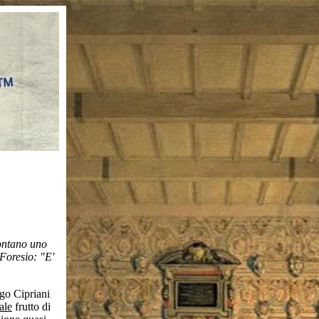
contano uno
 Foresio: "E'
igo Cipriani
ale
frutto di