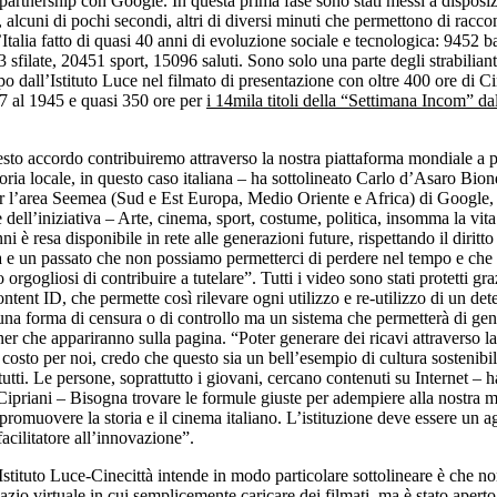
partnership con Google. In questa prima fase sono stati messi a disposi
 alcuni di pochi secondi, altri di diversi minuti che permettono di racco
’Italia fatto di quasi 40 anni di evoluzione sociale e tecnologica: 9452 b
sfilate, 20451 sport, 15096 saluti. Sono solo una parte degli strabilian
o dall’Istituto Luce nel filmato di presentazione con oltre 400 ore di C
7 al 1945 e quasi 350 ore per
i 14mila titoli della “Settimana Incom” da
sto accordo contribuiremo attraverso la nostra piattaforma mondiale a p
storia locale, in questo caso italiana – ha sottolineato Carlo d’Asaro Bion
r l’area Seemea (Sud e Est Europa, Medio Oriente e Africa) di Google, 
 dell’iniziativa – Arte, cinema, sport, costume, politica, insomma la vita
ni è resa disponibile in rete alle generazioni future, rispettando il diritto
e un passato che non possiamo permetterci di perdere nel tempo e ch
rgogliosi di contribuire a tutelare”. Tutti i video sono stati protetti gra
ntent ID, che permette così rilevare ogni utilizzo e re-utilizzo di un de
una forma di censura o di controllo ma un sistema che permetterà di gen
ner che appariranno sulla pagina. “Poter generare dei ricavi attraverso la
costo per noi, credo che questo sia un bell’esempio di cultura sostenibil
 tutti. Le persone, soprattutto i giovani, cercano contenuti su Internet – 
 Cipriani – Bisogna trovare le formule giuste per adempiere alla nostra 
: promuovere la storia e il cinema italiano. L’istituzione deve essere un a
facilitatore all’innovazione”.
Istituto Luce-Cinecittà intende in modo particolare sottolineare è che no
azio virtuale in cui semplicemente caricare dei filmati, ma è stato apert