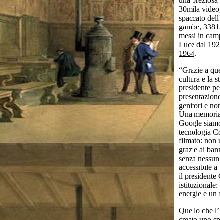
una preziosa 
30mila video,
spaccato dell
gambe, 33813 
messi in camp
Luce dal 192
1964
.
“Grazie a que
cultura e la 
presidente pe
presentazione
genitori e non
Una memoria 
Google siamo o
tecnologia Co
filmato: non 
grazie ai ban
senza nessun 
accessibile a
il presidente
istituzionale
energie e un 
Quello che l’
creato uno sp