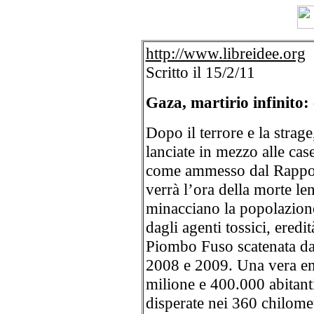
http://www.libreidee.org
Scritto il 15/2/11
Gaza, martirio infinito:
Dopo il terrore e la strag
lanciate in mezzo alle cas
come ammesso dal Rappor
verrà l’ora della morte le
minacciano la popolazione
dagli agenti tossici, ered
Piombo Fuso scatenata dall
2008 e 2009. Una vera em
milione e 400.000 abitant
disperate nei 360 chilomet