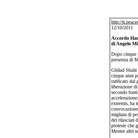
http://it.peace
12/10/2011
Accordo Hamas
di Angelo Mi
Dopo cinque an
presenza di M
Ghilad Shalit 
cinque anni p
ratificato dal
liberazione di
secondo fonti 
accelerazione
extremis, ha 
convocazione d
migliaia di pe
dei rilasciati
proteste che g
Mentre altri s