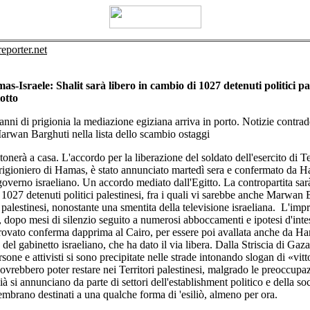
reporter.net
-Israele: Shalit sarà libero in cambio di 1027 detenuti politici pal
otto
ni di prigionia la mediazione egiziana arriva in porto. Notizie contradd
arwan Barghuti nella lista dello scambio ostaggi
tonerà a casa. L'accordo per la liberazione del soldato dell'esercito di T
rigioniero di Hamas, è stato annunciato martedì sera e confermato da 
 governo israeliano. Un accordo mediato dall'Egitto. La contropartita sar
 1027 detenuti politici palestinesi, fra i quali vi sarebbe anche Marwan 
palestinesi, nonostante una smentita della televisione israeliana. L'imp
, dopo mesi di silenzio seguito a numerosi abboccamenti e ipotesi d'inte
trovato conferma dapprima al Cairo, per essere poi avallata anche da Ha
el gabinetto israeliano, che ha dato il via libera. Dalla Striscia di Gaz
rsone e attivisti si sono precipitate nelle strade intonando slogan di «vit
 dovrebbero poter restare nei Territori palestinesi, malgrado le preoccupaz
ià si annunciano da parte di settori dell'establishment politico e della soc
embrano destinati a una qualche forma di 'esiliò, almeno per ora.