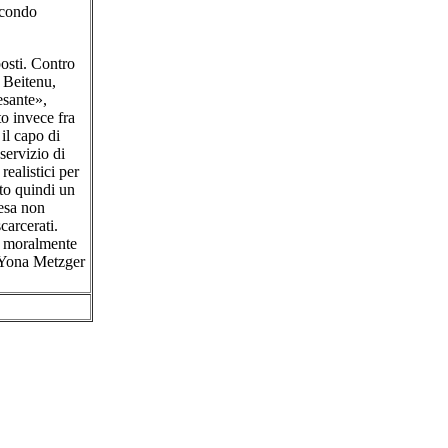
secondo
posti. Contro
e Beitenu,
esante»,
to invece fra
il capo di
servizio di
ealistici per
ato quindi un
esa non
carcerati.
 e moralmente
a Yona Metzger