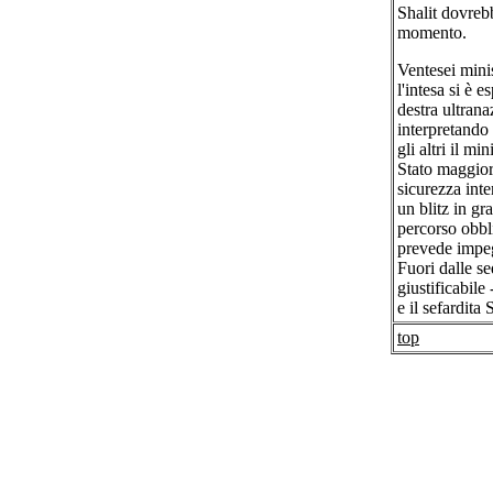
Shalit dovrebb
momento.
Ventesei minis
l'intesa si è 
destra ultrana
interpretando 
gli altri il m
Stato maggiore
sicurezza int
un blitz in gr
percorso obbl
prevede impegn
Fuori dalle s
giustificabile
e il sefardit
top