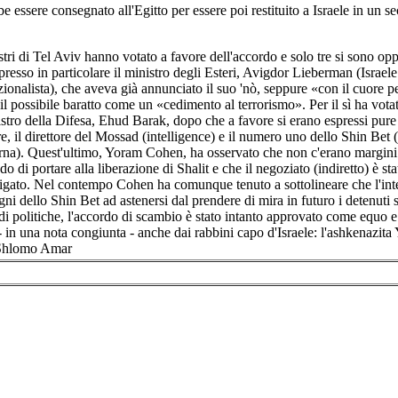
e essere consegnato all'Egitto per essere poi restituito a Israele in un 
tri di Tel Aviv hanno votato a favore dell'accordo e solo tre si sono op
espresso in particolare il ministro degli Esteri, Avigdor Lieberman (Israel
zionalista), che aveva già annunciato il suo 'nò, seppure «con il cuore p
il possibile baratto come un «cedimento al terrorismo». Per il sì ha vota
inistro della Difesa, Ehud Barak, dopo che a favore si erano espressi pure 
, il direttore del Mossad (intelligence) e il numero uno dello Shin Bet (
erna). Quest'ultimo, Yoram Cohen, ha osservato che non c'erano margini r
ado di portare alla liberazione di Shalit e che il negoziato (indiretto) è st
igato. Nel contempo Cohen ha comunque tenuto a sottolineare che l'int
i dello Shin Bet ad astenersi dal prendere di mira in futuro i detenuti s
edi politiche, l'accordo di scambio è stato intanto approvato come equo
 - in una nota congiunta - anche dai rabbini capo d'Israele: l'ashkenazit
a Shlomo Amar