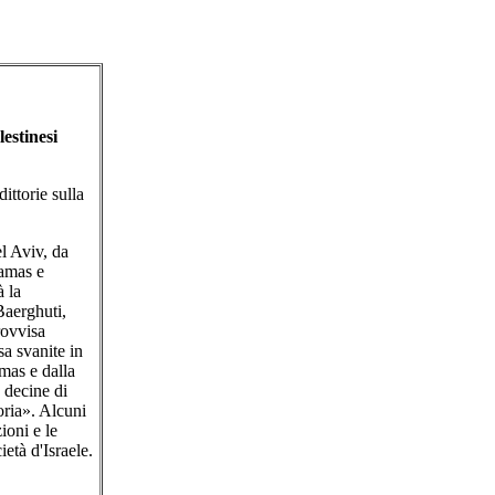
estinesi
ittorie sulla
el Aviv, da
Hamas e
à la
Baerghuti,
rovvisa
sa svanite in
mas e dalla
a decine di
toria». Alcuni
ioni e le
ietà d'Israele.