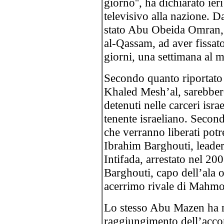
giorno'', ha dichiarato i
televisivo alla nazione. D
stato Abu Obeida Omran, i
al-Qassam, ad aver fissato 
giorni, una settimana al 
Secondo quanto riportato 
Khaled Mesh’al, sarebbero
detenuti nelle carceri isr
tenente israeliano. Secondo
che verranno liberati po
Ibrahim Barghouti, leader
Intifada, arrestato nel 20
Barghouti, capo dell’ala ol
acerrimo rivale di Mahmou
Lo stesso Abu Mazen ha m
raggiungimento dell’accor