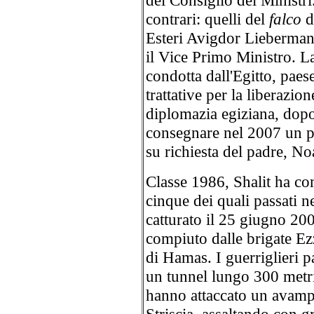
del Consiglio dei Ministri
contrari: quelli del
falco
di
Esteri Avigdor Lieberman, 
il Vice Primo Ministro. L
condotta dall'Egitto, pae
trattative per la liberazion
diplomazia egiziana, dopo
consegnare nel 2007 un pai
su richiesta del padre, N
Classe 1986, Shalit ha co
cinque dei quali passati n
catturato il 25 giugno 200
compiuto dalle brigate Ez
di Hamas. I guerriglieri p
un tunnel lungo 300 metr
hanno attaccato un avampo