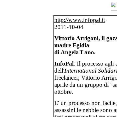
http://www.infopal.it
2011-10-04
Vittorio Arrigoni, il gaza
madre Egidia
di Angela Lano.
InfoPal
. Il processo agli a
dell'
International Solida
freelancer, Vittorio Arrig
aprile da un gruppo di "sal
ottobre.
E' un processo non facile,
assassini le nebbie sono an