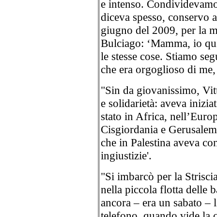
e intenso. Condividevamo l
diceva spesso, conservo a
giugno del 2009, per la mi
Bulciago: ‘Mamma, io qui 
le stesse cose. Stiamo seg
che era orgoglioso di me, e
"Sin da giovanissimo, Vit
e solidarietà: aveva inizia
stato in Africa, nell’Europ
Cisgiordania e Gerusalem
che in Palestina aveva con
ingiustizie'.
"Si imbarcò per la Strisci
nella piccola flotta delle
ancora – era un sabato – l
telefono, quando vide la c