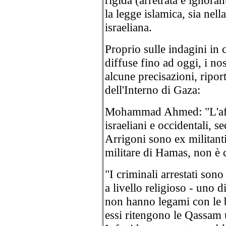
rigida (arretrata e ignoran
la legge islamica
,
sia nell
israeliana.
Proprio sulle indagini in c
diffuse fino ad oggi, i no
alcune precisazioni, ripor
dell'Interno di Gaza:
Mohammad Ahmed: "L'aff
israeliani e occidentali, s
Arrigoni sono ex militanti
militare di Hamas, non è c
"I criminali arrestati sono
a livello religioso - uno d
non hanno legami con le b
essi ritengono le Qassam