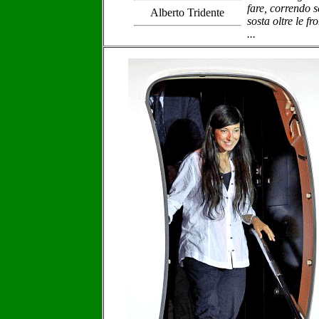
fare, correndo 
Alberto Tridente
sosta oltre le fro
...