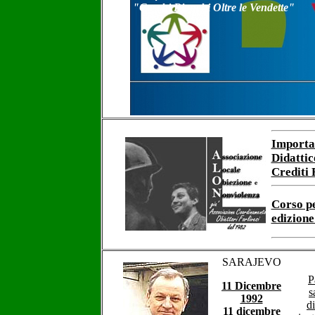
"Caschi Bianchi Oltre le Vendette"
Importan
Didattic
Crediti 
Corso pe
edizion
SARAJEVO
P
11 Dicembre
s
1992
d
11 dicembre