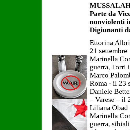
MUSSALA
Parte da Vic
nonviolenti i
Digiunanti d
Ettorina Albri
21 settembre
Marinella Corr
guerra, Torri 
Marco Palombo
Roma - il 23 
Daniele Betten
– Varese – il 
Liliana Obad 
Marinella Corr
guerra, sibial