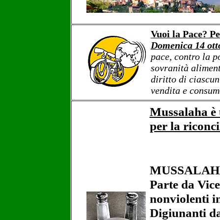
Vuoi la Pace? P
Domenica 14 ott
pace, contro la p
sovranità alimenta
diritto di ciascu
vendita e consum
Mussalaha è 
per la riconci
MUSSALAH
Parte da Vice
nonviolenti i
Digiunanti da