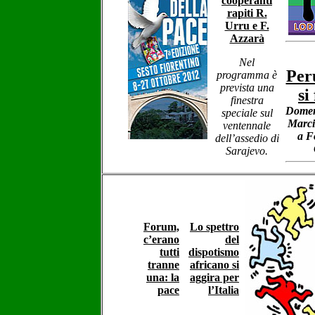
cooperanti
rapiti R.
Urru e F.
Azzarà
Nel
Per
programma è
prevista una
si
finestra
Domen
speciale sul
Marci
ventennale
a F
dell’assedio di
Sarajevo.
Forum,
Lo spettro
c’erano
del
tutti
dispotismo
tranne
africano si
una: la
aggira per
pace
l’Italia