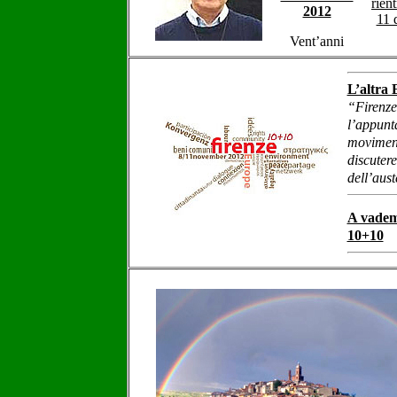
rien
2012
11 
Vent’anni
L’altra 
“Firenze
l’appunt
movimenti
discutere
dell’aust
A vade
10+10