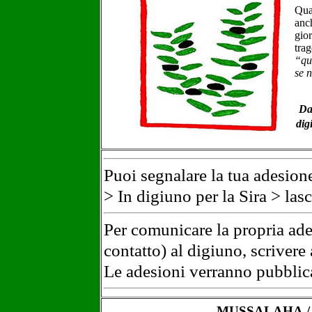
Quan
anc
gior
trag
“qu
se n
Da
dig
Puoi segnalare la tua adesione
> In digiuno per la Sira > la
Per comunicare la propria ad
contatto) al digiuno, scrivere
Le adesioni verranno pubblica
MUSSALAHA