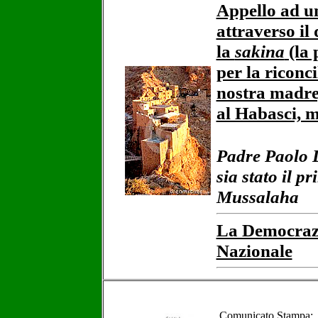
Appello ad u
attraverso il 
la
sakina
(la 
per la riconcil
nostra madre
al Habasci, 
Padre Paolo D
sia stato il p
Mussalaha
La Democrazi
Nazionale
Comunicato Stampa: