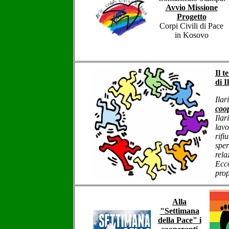
Avvio Missione
Progetto
Corpi Civili di Pace
in Kosovo
Il t
di I
Ilar
coo
Ilar
lavo
rifi
sper
rela
Ecco
prop
Alla
"Settimana
della Pace" i