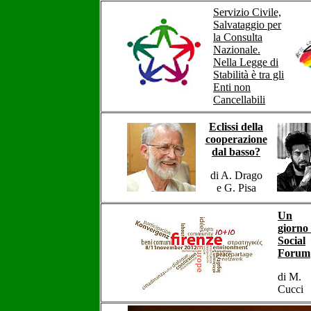
Servizio Civile,
Salvataggio per
la Consulta
Nazionale.
Nella Legge di
Stabilità è tra gli
Enti non
Cancellabili
Eclissi della
cooperazione
dal basso?
di A. Drago
e G. Pisa
Un
giorno 
Social
Forum
di M.
Cucci