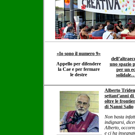
«Io sono il numero 9»
dell’altrae
Appello per difendere
uno spazio 
la Cae e per fermare
per un e
le destre
solidale
Alberto Triden
settant’anni di
oltre le frontie
di Nanni Salio
Non basta infatt
indignarsi, dice
Alberto, occorre
e ci ha insegna