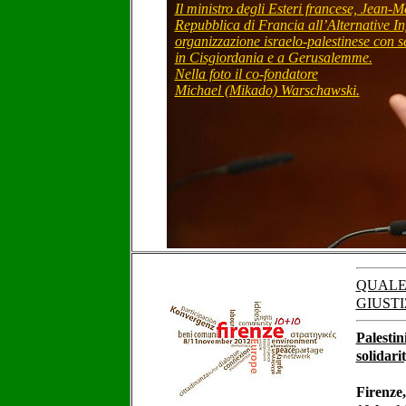
Il ministro degli Esteri francese, Jean-
Repubblica di Francia all’Alternative I
organizzazione israelo-palestinese con s
in Cisgiordania e a Gerusalemme.
Nella foto il co-fondatore
Michael (Mikado) Warschawski.
QUALE 
GIUSTI
Palestin
solidar
Firenze