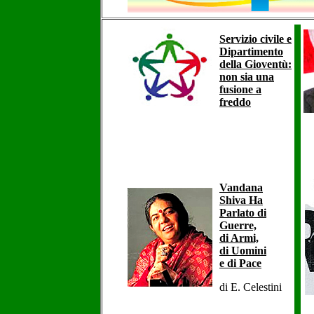
Servizio civile e
Dipartimento
della Gioventù:
non sia una
fusione a
freddo
Vandana
Shiva Ha
Parlato di
Guerre,
di Armi,
di Uomini
e di Pace
di E. Celestini