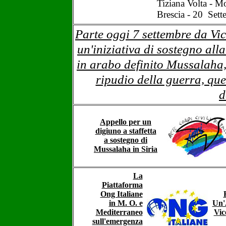
Tiziana Volta - 
Brescia - 20 Sett
Parte oggi 7 settembre da Vice
un'iniziativa di sostegno all
in arabo definito Mussalaha,
ripudio della guerra, qu
d
Appello per un
digiuno a staffetta
a sostegno di
Mussalaha in Siria
La
Piattaforma
Ong Italiane
in M. O. e
Un'
Mediterraneo
Vic
sull'emergenza