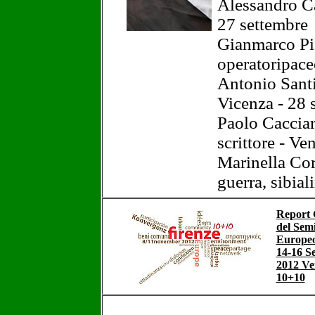
Alessandro Ca
27 settembre
Gianmarco Pis
operatoripace
Antonio Santin
Vicenza - 28 
Paolo Cacciari
scrittore - Ve
Marinella Corr
guerra, sibial
Report 
del Sem
Europeo
14-16 S
2012 Ve
10+10