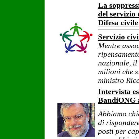
La soppress
del servizio 
Difesa civil
Servizio civi
Mentre assoc
ripensamento
nazionale, i
milioni che 
ministro Ricc
Intervista e
BandiONG al
Abbiamo chie
di risponder
posti per cap