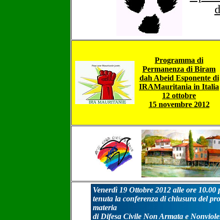
d
Programma di
Permanenza di Biram
dah Abeid Esponente di
IRAMauritania in Italia
12 ottobre
15 novembre 2012
Venerdì 19 Ottobre 2012 alle ore 10.00 
tenuta la conferenza di chiusura del pro
materia
di Difesa Civile Non Armata e Nonviole