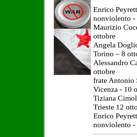
Enrico Peyretti
nonviolento - 
Maurizio Cucci
ottobre
Angela Doglio
Torino – 8 ott
Alessandro Ca
ottobre
frate Antonio S
Vicenza - 10 o
Tiziana Cimoli
Trieste 12 ott
Enrico Peyretti
nonviolento - 