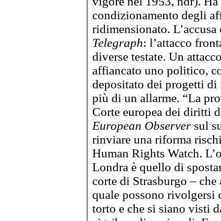
vigore nel 1953, ndr). Ha 
condizionamento degli affa
ridimensionato. L’accusa è
Telegraph
: l’attacco fron
diverse testate. Un attacc
affiancato uno politico, 
depositato dei progetti di
più di un allarme. “La pro
Corte europea dei diritti 
European Observer
sul s
rinviare una riforma risch
Human Rights Watch. L’obi
Londra è quello di spostar
corte di Strasburgo – che 
quale possono rivolgersi 
torto e che si siano visti 