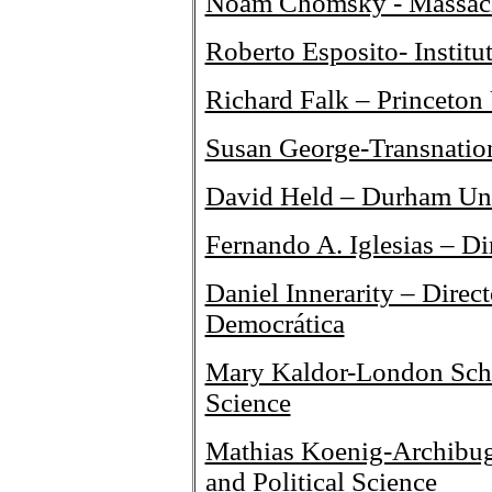
Noam Chomsky - Massachu
Roberto Esposito- Institu
Richard Falk – Princeton 
Susan George-Transnationa
David Held – Durham Uni
Fernando A. Iglesias – Dir
Daniel Innerarity – Direc
Democrática
Mary Kaldor-London Scho
Science
Mathias Koenig-Archibu
and Political Science