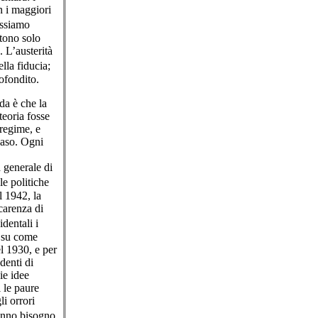
n i maggiori
ossiamo
stono solo
 L’austerità
lla fiducia;
ofondito.
a è che la
teoria fosse
regime, e
caso. Ogni
 generale di
le politiche
l 1942, la
carenza di
dentali i
o su come
el 1930, e per
denti di
ie idee
 le paure
li orrori
hanno bisogno