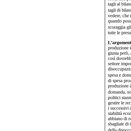
tagli al bila
tagli di bil
vedere, che i
quando posso
scoraggia gl
tutte le pre
L’argomento
produzione è 
giusta però,
così dovrebb
settore impor
disoccupazio
spesa e doma
di spesa proa
produzione è
domanda, non
politici sta
gestire le re
i successivi
stabilità ec
abbiano di n
sbagliate di t
della disocc