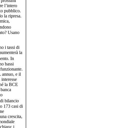
 prossimi
e l’intero
zo pubblico.
 la ripresa.
emica,
pondono
zato? Usano
o i tassi di
 aumenterà la
ento. In
no bassi
 funzionante.
 annuo, e il
 interesse
rché la BCE
a banca
to
di bilancio
o 173 casi di
one
una crescita,
 mondiale
chiara: i