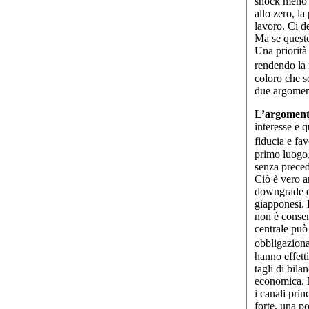
shock meno g
allo zero, la
lavoro. Ci d
Ma se questo
Una priorità
rendendo la 
coloro che s
due argoment
L’argomento
interesse e q
fiducia e fa
primo luogo, 
senza preced
Ciò è vero a
downgrade da
giapponesi. I
non è consen
centrale può 
obbligazionar
hanno effett
tagli di bila
economica. Ne
i canali pri
forte, una p