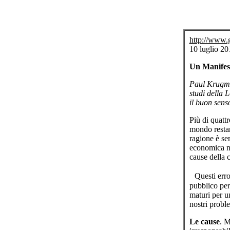
http://www.g
10 luglio 20
Un Manifest
Paul Krugma
studi della
il buon sens
Più di quattr
mondo restan
ragione è sem
economica ne
cause della c
Questi error
pubblico per 
maturi per u
nostri probl
Le cause
. M