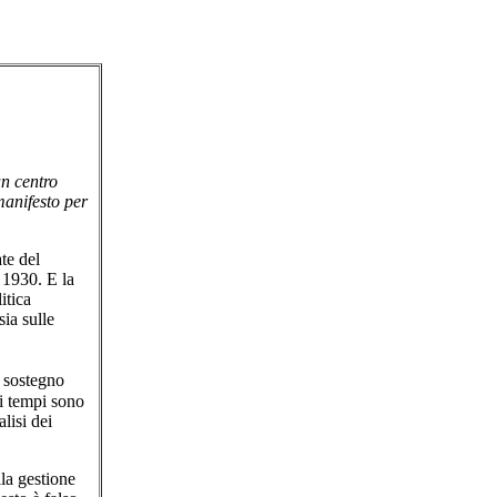
n centro
anifesto per
te del
 1930. E la
itica
ia sulle
 sostegno
 i tempi sono
lisi dei
lla gestione