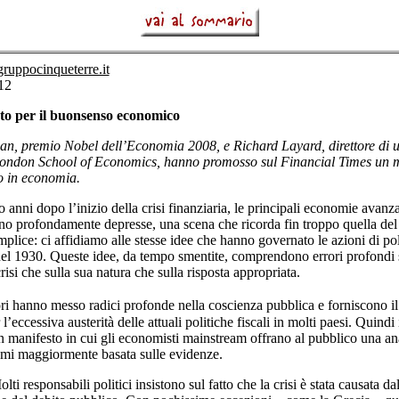
ruppocinqueterre.it
12
o per il buonsenso economico
n, premio Nobel dell’Economia 2008, e Richard Layard, direttore di u
 London School of Economics, hanno promosso sul Financial Times un m
o in economia.
o anni dopo l’inizio della crisi finanziaria, le principali economie avanza
o profondamente depresse, una scena che ricorda fin troppo quella del
plice: ci affidiamo alle stesse idee che hanno governato le azioni di pol
l 1930. Queste idee, da tempo smentite, comprendono errori profondi s
risi che sulla sua natura che sulla risposta appropriata.
i hanno messo radici profonde nella coscienza pubblica e forniscono il
l’eccessiva austerità delle attuali politiche fiscali in molti paesi. Quindi
n manifesto in cui gli economisti mainstream offrano al pubblico una ana
emi maggiormente basata sulle evidenze.
olti responsabili politici insistono sul fatto che la crisi è stata causata da