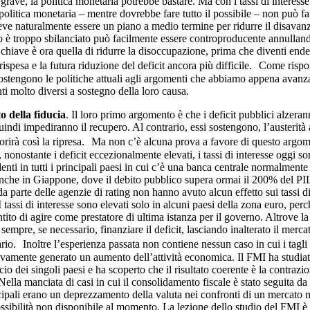
rave, la politica monetaria potrebbe bastare. Ma con i tassi di interesse
 politica monetaria – mentre dovrebbe fare tutto il possibile – non può far
eve naturalmente essere un piano a medio termine per ridurre il disavan
 è troppo sbilanciato può facilmente essere controproducente annullando
 chiave è ora quella di ridurre la disoccupazione, prima che diventi end
rispesa e la futura riduzione del deficit ancora più difficile. Come ris
ostengono le politiche attuali agli argomenti che abbiamo appena avan
i molto diversi a sostegno della loro causa.
 della fiducia
. Il loro primo argomento è che i deficit pubblici alzerann
uindi impediranno il recupero. Al contrario, essi sostengono, l’austerità
vorirà così la ripresa. Ma non c’è alcuna prova a favore di questo argom
nonostante i deficit eccezionalmente elevati, i tassi di interesse oggi so
enti in tutti i principali paesi in cui c’è una banca centrale normalmente
nche in Giappone, dove il debito pubblico supera ormai il 200% del PIL
 parte delle agenzie di rating non hanno avuto alcun effetto sui tassi di
 tassi di interesse sono elevati solo in alcuni paesi della zona euro, pe
tito di agire come prestatore di ultima istanza per il governo. Altrove l
sempre, se necessario, finanziare il deficit, lasciando inalterato il merca
io. Inoltre l’esperienza passata non contiene nessun caso in cui i tagli 
ivamente generato un aumento dell’attività economica. Il FMI ha studiat
ncio dei singoli paesi e ha scoperto che il risultato coerente è la contrazi
lla manciata di casi in cui il consolidamento fiscale è stato seguita da 
ncipali erano un deprezzamento della valuta nei confronti di un mercato
ossibilità non disponibile al momento. La lezione dello studio del FMI è 