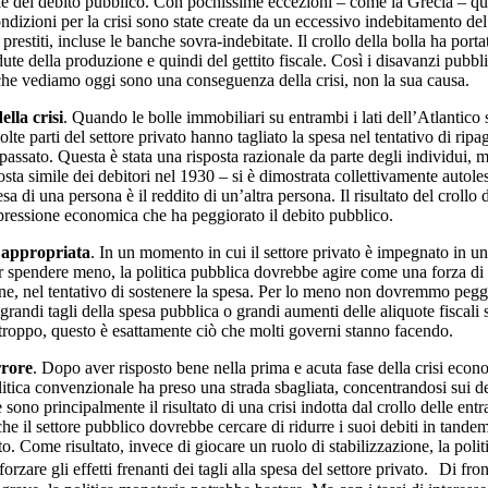
le del debito pubblico. Con pochissime eccezioni – come la Grecia – que
ndizioni per la crisi sono state create da un eccessivo indebitamento del
 prestiti, incluse le banche sovra-indebitate. Il crollo della bolla ha porta
te della produzione e quindi del gettito fiscale. Così i disavanzi pubbli
he vediamo oggi sono una conseguenza della crisi, non la sua causa.
lla crisi
. Quando le bolle immobiliari su entrambi i lati dell’Atlantico
lte parti del settore privato hanno tagliato la spesa nel tentativo di ripag
 passato. Questa è stata una risposta razionale da parte degli individui, 
sta simile dei debitori nel 1930 – si è dimostrata collettivamente autoles
sa di una persona è il reddito di un’altra persona. Il risultato del crollo 
pressione economica che ha peggiorato il debito pubblico.
 appropriata
. In un momento in cui il settore privato è impegnato in u
er spendere meno, la politica pubblica dovrebbe agire come una forza di
one, nel tentativo di sostenere la spesa. Per lo meno non dovremmo pegg
grandi tagli della spesa pubblica o grandi aumenti delle aliquote fiscali 
roppo, questo è esattamente ciò che molti governi stanno facendo.
rrore
. Dopo aver risposto bene nella prima e acuta fase della crisi econ
itica convenzionale ha preso una strada sbagliata, concentrandosi sui de
 sono principalmente il risultato di una crisi indotta dal crollo delle entra
e il settore pubblico dovrebbe cercare di ridurre i suoi debiti in tandem
to. Come risultato, invece di giocare un ruolo di stabilizzazione, la polit
fforzare gli effetti frenanti dei tagli alla spesa del settore privato. Di fro