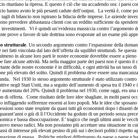
ncio ritardano la ripresa. E questo è ciò che sta accadendo ora: i paesi co
ancio hanno avuto le più pesanti cadute dell’output. La verità è, come p
 tagli di bilancio non ispirano la fiducia delle imprese. Le aziende inve
no prevedere abbastanza clienti con un reddito sufficiente da spendere.
i investimenti. Vi è quindi un’evidenza massiccia contro l’argomento de
sunte prove a favore di tale dottrina sono evaporate ad un esame più appr
 strutturale
. Un secondo argomento contro l’espansione della domand
nei fatti vincolata dal lato dell’offerta da squilibri strutturali. Se questa 
 almeno in alcune loro parti le nostre economie dovrebbe essere a pieno 
e fare alcune attività. Ma nella maggior parte dei paesi non è questo il 
tante delle nostre economie è in difficoltà, e ogni attività ha un tasso di
ne più elevato del solito. Quindi il problema deve essere una mancanza
nda. Nel 1930 lo stesso argomento strutturale è stato utilizzato contro 
ttive negli Stati Uniti, ma a seguito dell’aumento di spesa tra il 1940 e i
 aumentata del 20%. Quindi il problema nel 1930, come oggi, era una 
 di offerta. Come risultato delle loro idee sbagliate, in molti paesi occi
nno infliggendo sofferenze enormi ai loro popoli. Ma le idee che sposan
cessioni sono state respinte da quasi tutti gli economisti dopo i disastri d
 quarant’anni o giù di lì l’Occidente ha goduto di un periodo senza prece
onomica e bassa disoccupazione. E’ tragico che negli ultimi anni le vecch
uovo messo radici. Ma non possiamo più accettare una situazione in cui
assi di interesse più elevati pesino di più sui i decisori politici rispetto ag
upazione di massa. Politiche migliori differiranno da paese a paese e 