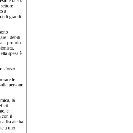
sto è falso.
 settore
to a
ci di grandi
 sono
are i debiti
ma – proprio
ionista,
della spesa è
no sforzo
iorare le
sulle persone
omica, la
ficit
te, e
 con il
ica fiscale ha
nte a uno