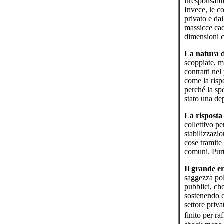
irresponsabi
Invece, le co
privato e dai
massicce cadu
dimensioni c
La natura de
scoppiate, mo
contratti nel
come la rispo
perché la spe
stato una de
La risposta
collettivo p
stabilizzazi
cose tramite 
comuni. Purt
Il grande e
saggezza pol
pubblici, che
sostenendo ch
settore priva
finito per ra