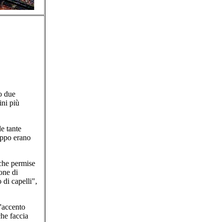
o due
ini più
e tante
uppo erano
 che permise
one di
 di capelli",
'accento
che faccia