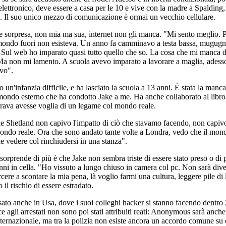
elettronico, deve essere a casa per le 10 e vive con la madre a Spalding,
. Il suo unico mezzo di comunicazione è ormai un vecchio cellulare.
 sorpresa, non mia ma sua, internet non gli manca. "Mi sento meglio. P
 mondo fuori non esisteva. Un anno fa camminavo a testa bassa, mugug
 Sul web ho imparato quasi tutto quello che so. La cosa che mi manca d
a non mi lamento. A scuola avevo imparato a lavorare a maglia, adess
avo".
 un'infanzia difficile, e ha lasciato la scuola a 13 anni. È stata la manc
 mondo esterno che ha condotto Jake a me. Ha anche collaborato al libr
ava avesse voglia di un legame col mondo reale.
e Shetland non capivo l'impatto di ciò che stavamo facendo, non capivo
ondo reale. Ora che sono andato tante volte a Londra, vedo che il mon
he vedere col rinchiudersi in una stanza".
sorprende di più è che Jake non sembra triste di essere stato preso o di 
anni in cella. "Ho vissuto a lungo chiuso in camera col pc. Non sarà div
cere a scontare la mia pena, là voglio farmi una cultura, leggere pile di l
o il rischio di essere estradato.
sato anche in Usa, dove i suoi colleghi hacker si stanno facendo dentro 
e agli arrestati non sono poi stati attribuiti reati: Anonymous sarà anch
ernazionale, ma tra la polizia non esiste ancora un accordo comune su