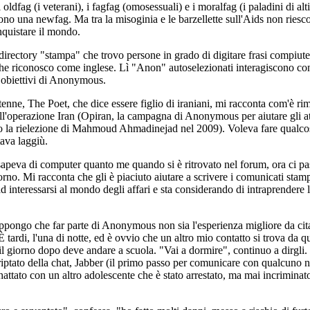
li oldfag (i veterani), i fagfag (omosessuali) e i moralfag (i paladini di alti
ono una newfag. Ma tra la misoginia e le barzellette sull'Aids non riesco
nquistare il mondo.
 directory "stampa" che trovo persone in grado di digitare frasi compiute 
he riconosco come inglese. Lì "Anon" autoselezionati interagiscono co
 obiettivi di Anonymous.
tenne, The Poet, che dice essere figlio di iraniani, mi racconta com'è ri
ll'operazione Iran (Opiran, la campagna di Anonymous per aiutare gli att
o la rielezione di Mahmoud Ahmadinejad nel 2009). Voleva fare qualco
tava laggiù.
sapeva di computer quanto me quando si è ritrovato nel forum, ora ci pa
orno. Mi racconta che gli è piaciuto aiutare a scrivere i comunicati stam
 interessarsi al mondo degli affari e sta considerando di intraprendere l
pongo che far parte di Anonymous non sia l'esperienza migliore da cita
 tardi, l'una di notte, ed è ovvio che un altro mio contatto si trova da q
il giorno dopo deve andare a scuola. "Vai a dormire", continuo a dirgli. 
riptato della chat, Jabber (il primo passo per comunicare con qualcuno 
attato con un altro adolescente che è stato arrestato, ma mai incriminat