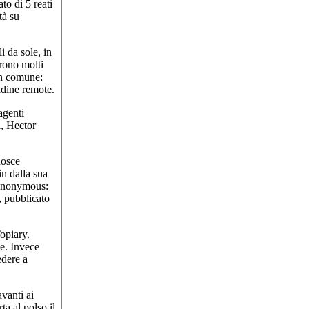
to di 5 reati
tà su
 da sole, in
rono molti
 in comune:
tadine remote.
agenti
, Hector
nosce
n dalla sua
 Anonymous:
 pubblicato
opiary.
e. Invece
edere a
vanti ai
ta al polso il