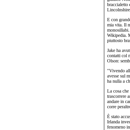
braccialetto 
Lincolnshire
E con grande
mia vita. Il
monosillabi.
Wikipedia. M
piuttosto br
Jake ha avuto
contatti col
Olson: sembr
"Vivendo all
avesse sul m
ha nulla a c
La cosa che 
trascorrere 
andare in car
corre peraltr
È stato accu
Irlanda invec
fenomeno int