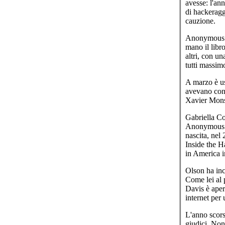
avesse: l'ann
di hackeragg
cauzione.
Anonymous av
mano il libr
altri, con u
tutti massimo
A marzo è us
avevano con
Xavier Monse
Gabriella Co
Anonymous pi
nascita, nel
Inside the 
in America i
Olson ha inc
Come lei al 
Davis è aper
internet per
L'anno scors
giudici. Non 