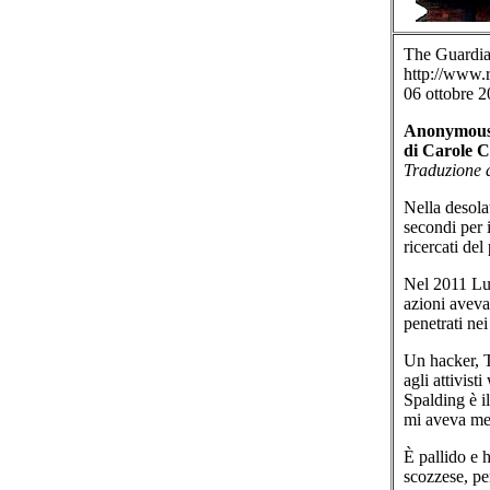
The Guardi
http://www.r
06 ottobre 
Anonymous
di Carole 
Traduzione d
Nella desola
secondi per i
ricercati del
Nel 2011 Lul
azioni aveva
penetrati nei
Un hacker, T
agli attivist
Spalding è i
mi aveva me
È pallido e 
scozzese, per