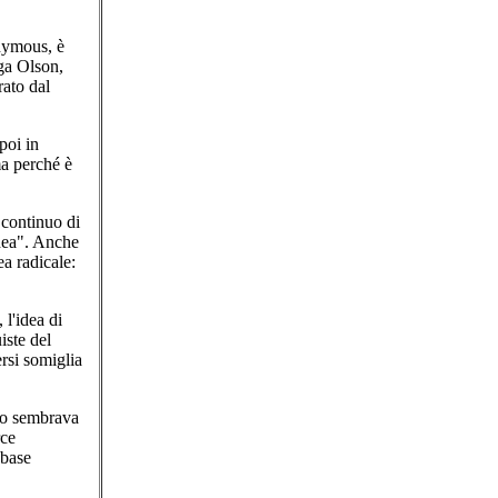
onymous, è
ga Olson,
rato dal
poi in
ma perché è
 continuo di
idea". Anche
a radicale:
l'idea di
iste del
rsi somiglia
to sembrava
rce
 base