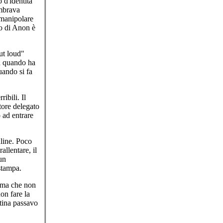
 d'identità
embrava
 manipolare
mo di Anon è
ut loud"
n quando ha
uando si fa
ibili. Il
tore delegato
 ad entrare
line. Poco
llentare, il
un
 stampa.
, ma che non
on fare la
ttina passavo