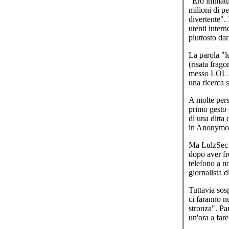
"Ero immatur
milioni di p
divertente". 
utenti inter
piuttosto dar
La parola "l
(risata frag
messo LOL al
una ricerca
A molte perso
primo gesto 
di una ditta
in Anonymous
Ma LulzSec h
dopo aver fr
telefono a n
giornalista d
Tuttavia sos
ci faranno nu
stronza". Pa
un'ora a fare