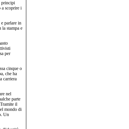
 principi
 a scoprire i
e parlare in
n la stampa e
masto
ivisti
sa per
ssa cinque o
pa, che ha
a carriera
re nel
ualche parte
Tramite il
nel mondo di
o. Un