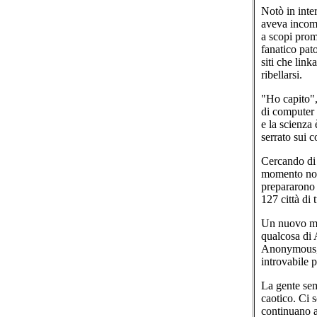
Notò in inte
aveva incomin
a scopi prom
fanatico pat
siti che lin
ribellarsi.
"Ho capito",
di computer 
e la scienza
serrato sui 
Cercando di 
momento non 
prepararono 
127 città di 
Un nuovo mo
qualcosa di 
Anonymous, s
introvabile 
La gente sem
caotico. Ci 
continuano a