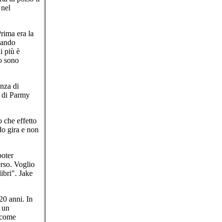
 nel
rima era la
nando
i più è
o sono
anza di
o di Parmy
 che effetto
do gira e non
poter
erso. Voglio
ibri". Jake
20 anni. In
e un
 come