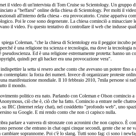
rnet il video di un'intervista di Tom Cruise su Scientology. Un gruppo d
ciato a "beffarsi" online della chiesa di Scientology. Per molti il video
ozionali all'interno della chiesa - era provocatorio. Cruise appariva co
ologico. Poi le cose sono degenerate. La chiesa cominciò a minacciare l
kavano il video. Fu questo tentativo di controllare il web che indusse qua
 spiega Coleman, "che la chiesa di Scientology era il peggior incubo pe
perché è una religione tra scienza e tecnologia, ma dove la tecnologia 
 è pseudoscienza. Ed è una religione estremamente protetta: hanno un co
copyright, quindi per gli hacker era una provocazione vera".
indispettire la setta si resero anche conto che avevano un potere fino a 
contemplato: la forza dei numeri. Invece di organizzare proteste onlin
una manifestazione mondiale. Il 10 febbraio 2010, 7mila persone si ra
tutto il mondo.
vimento politico era nato. Parlando con Coleman e Olson comincio a 
Anonymous, ciò che è, ciò che ha fatto. Comincio a entrare nelle chatr
u IRC (Internet relay chat), nel cosiddetto "profondo web", uno spazi
persino su Google. E mi rendo conto che non ci capisco nulla.
bra parlare a vanvera di stronzate con acronimi che non capisco. È co
sono persone che entrano in chat ogni cinque secondi, gente che se ne va
 cambiare soprannome. Poi c'è lo slang. Tutti sono fag: ci sono i newfa