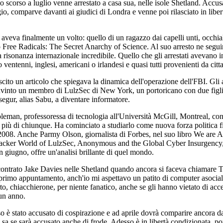
o scorso a luglio venne arrestato a casa sua, nelle isole Shetland. Accusa
io, comparve davanti ai giudici di Londra e venne poi rilasciato in liber
eva finalmente un volto: quello di un ragazzo dai capelli unti, occhiali
o Free Radicals: The Secret Anarchy of Science. Al suo arresto ne segui
na risonanza internazionale incredibile. Quello che gli arrestati avevano
 ventenni, inglesi, americani o irlandesi e quasi tutti provenienti da cit
cito un articolo che spiegava la dinamica dell'operazione dell'FBI. Gli 
vinto un membro di LulzSec di New York, un portoricano con due figli
gur, alias Sabu, a diventare informatore.
leman, professoressa di tecnologia all'Università McGill, Montreal, co
ù di chiunque. Ha cominciato a studiarlo come nuova forza politica fi
 2008. Anche Parmy Olson, giornalista di Forbes, nel suo libro We are
Hacker World of LulzSec, Anonymous and the Global Cyber Insurgency,
n giugno, offre un'analisi brillante di quel mondo.
ontrato Jake Davies nelle Shetland quando ancora si faceva chiamare T
primo appuntamento, anch'io mi aspettavo un patito di computer asocial
to, chiacchierone, per niente fanatico, anche se gli hanno vietato di acc
 un anno.
o è stato accusato di cospirazione e ad aprile dovrà comparire ancora da
sa se sarà accusato anche di frode. Adesso è in libertà condizionata, por