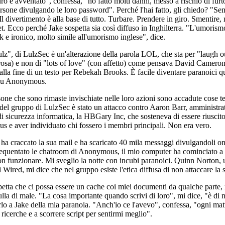
o e avventato", confessa, "ho fatto molti danni, messo a rischio di furto
ersone divulgando le loro password". Perché l'hai fatto, gli chiedo? "S
Il divertimento è alla base di tutto. Turbare. Prendere in giro. Smentire,
net. Ecco perché Jake sospetta sia così diffuso in Inghilterra. "L'umoris
k e ironico, molto simile all'umorismo inglese", dice.
ulz", di LulzSec è un'alterazione della parola LOL, che sta per "laugh o
orosa) e non di "lots of love" (con affetto) come pensava David Camero
la fine di un testo per Rebekah Brooks. È facile diventare paranoici q
 su Anonymous.
ne che sono rimaste invischiate nelle loro azioni sono accadute cose terr
del gruppo di LulzSec è stato un attacco contro Aaron Barr, amministra
 di sicurezza informatica, la HBGary Inc, che sosteneva di essere riuscito
 e aver individuato chi fossero i membri principali. Non era vero.
a craccato la sua mail e ha scaricato 40 mila messaggi divulgandoli on
equentato le chatroom di Anonymous, il mio computer ha cominciato a ra
on funzionare. Mi sveglio la notte con incubi paranoici. Quinn Norton, 
i Wired, mi dice che nel gruppo esiste l'etica diffusa di non attaccare la
petta che ci possa essere un cache coi miei documenti da qualche parte
lla di male. "La cosa importante quando scrivi di loro", mi dice, "è di n
rlo a Jake della mia paranoia. "Anch'io ce l'avevo", confessa, "ogni ma
 ricerche e a scorrere script per sentirmi meglio".