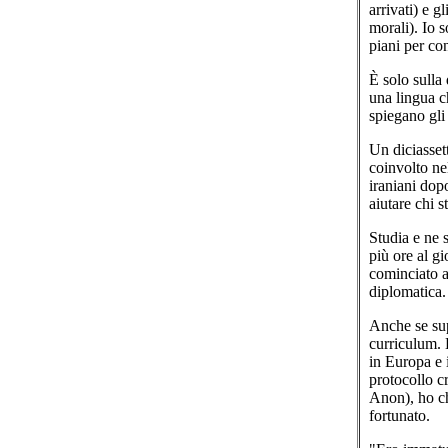
arrivati) e g
morali). Io s
piani per co
È solo sulla
una lingua c
spiegano gli
Un diciasset
coinvolto ne
iraniani dop
aiutare chi s
Studia e ne 
più ore al gi
cominciato ad
diplomatica.
Anche se sup
curriculum. È
in Europa e 
protocollo c
Anon), ho ch
fortunato.