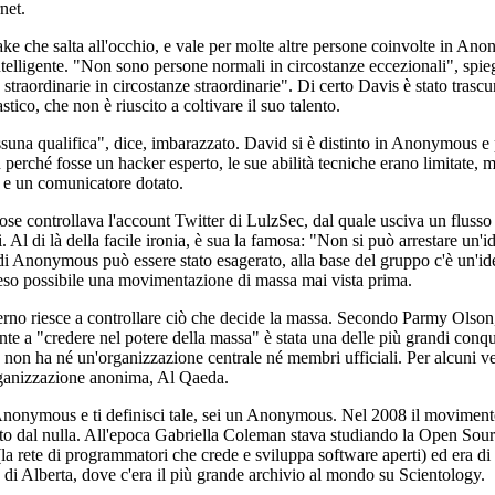
net.
ake che salta all'occhio, e vale per molte altre persone coinvolte in An
ntelligente. "Non sono persone normali in circostanze eccezionali", spie
traordinarie in circostanze straordinarie". Di certo Davis è stato trascu
stico, che non è riuscito a coltivare il suo talento.
una qualifica", dice, imbarazzato. David si è distinto in Anonymous e 
perché fosse un hacker esperto, le sue abilità tecniche erano limitate, 
e e un comunicatore dotato.
cose controllava l'account Twitter di LulzSec, dal quale usciva un flusso
. Al di là della facile ironia, è sua la famosa: "Non si può arrestare un'
 di Anonymous può essere stato esagerato, alla base del gruppo c'è un'ide
reso possibile una movimentazione di massa mai vista prima.
no riesce a controllare ciò che decide la massa. Secondo Parmy Olson, 
nte a "credere nel potere della massa" è stata una delle più grandi conqu
non ha né un'organizzazione centrale né membri ufficiali. Per alcuni ve
rganizzazione anonima, Al Qaeda.
Anonymous e ti definisci tale, sei un Anonymous. Nel 2008 il movimen
to dal nulla. All'epoca Gabriella Coleman stava studiando la Open Sou
a rete di programmatori che crede e sviluppa software aperti) ed era di
à di Alberta, dove c'era il più grande archivio al mondo su Scientology.