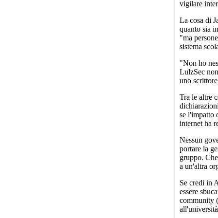
vigilare inter
La cosa di J
quanto sia i
"ma persone s
sistema scola
"Non ho ness
LulzSec non 
uno scrittor
Tra le altre 
dichiarazioni
se l'impatto
internet ha 
Nessun gover
portare la ge
gruppo. Che 
a un'altra o
Se credi in 
essere sbuca
community (l
all'universit