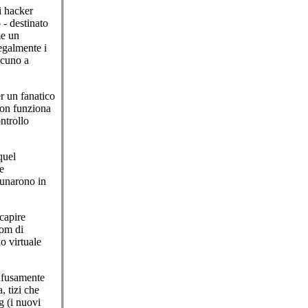
i hacker
 - destinato
me un
egalmente i
lcuno a
r un fanatico
non funziona
ntrollo
quel
e
dunarono in
capire
oom di
o virtuale
nfusamente
, tizi che
g (i nuovi