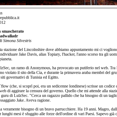
an
epubblica.it
2012
 smascherato
Cadwalladr
i Simona Silvestris
ta stazione del Lincolnshire dove abbiamo appuntamento mi ci voglion
ndividuare Jake Davis, alias Topiary, l'hacker, l'anno scorso tra gli uom
 pianeta.
zSec, un ramo di Anonymous, ha provocato un putiferio nel web. Tra l
no violato il sito della Cia, e durante la primavera araba membri del gr
 siti governativi di Tunisia ed Egitto.
flow (che, si scoprì poi, era un sedicenne londinese) scrisse un codice
i web di aggirare la censura del governo. Quello che mi attende alla stazi
l guru di LulzSec. "Cerca un ragazzo pallido che ha bisogno di un taglio
ssaggiato Jake. Aveva ragione.
ha veramente bisogno di un bravo parrucchiere. Ha 19 anni. Magro, dall
 lunghi mesi è sfuggito alle forze dell'ordine di vari Paesi. Sapevo già 