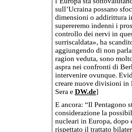
l’Europa sta sottovalutand
sull’Ucraina possano sfoci
dimensioni o addirittura 
supereremo indenni i pros
controllo dei nervi in que
surriscaldata», ha scandi
aggiungendo di non parlar
ragion veduta, sono molto
aspra nei confronti di Be
intervenire ovunque. Evid
creare nuove divisioni in 
Sera e
DW.de
]
E ancora: “Il Pentagono 
considerazione la possibil
nucleari in Europa, dopo 
rispettato il trattato bila