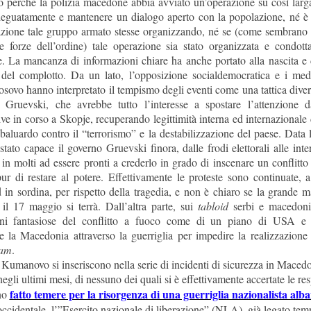
o
perché la polizia macedone abbia avviato un’operazione su così larg
deguatamente e mantenere un dialogo aperto con la popolazione, né è 
azione tale gruppo armato stesse organizzando, né se (come sembrano 
le forze dell’ordine) tale operazione sia stato organizzata e condot
e. La mancanza di informazioni chiare ha anche portato alla nascita e 
 del complotto. Da un lato, l’opposizione socialdemocratica e i med
sovo hanno interpretato il tempismo degli eventi come una tattica diver
 Gruevski, che avrebbe tutto l’interesse a spostare l’attenzione da
ive in corso a Skopje, recuperando legittimità interna ed internazionale 
aluardo contro il “terrorismo” e la destabilizzazione del paese. Data 
stato capace il governo Gruevski finora, dalle frodi elettorali alle inte
in molti ad essere pronti a crederlo in grado di inscenare un conflitto
 pur di restare al potere. Effettivamente le proteste sono continuate,
d in sordina, per rispetto della tragedia, e non è chiaro se la grande m
 il 17 maggio si terrà. Dall’altra parte, sui
tabloid
serbi e macedoni
ioni fantasiose del conflitto a fuoco come di un piano di USA 
re la Macedonia attraverso la guerriglia per impedire la realizzazione
eam
.
a Kumanovo si inseriscono nella serie di incidenti di sicurezza in Maced
egli ultimi mesi, di nessuno dei quali si è effettivamente accertate le res
fatto temere per la risorgenza di una guerriglia nazionalista alb
no
cidentale, l’”Esercito nazionale di liberazione” (NLA), già legato tem