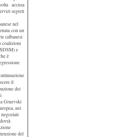
volta accusa
ervizi segreti
banese nel
ernata con un
ie (albanesi
o coalizioni
o SDSM) e
che è
egressione
continuazione
scere il
pazione dei
i
ola Gruevski
uropea, nei
 negoziati
 dovrà
azione
ttenzione del