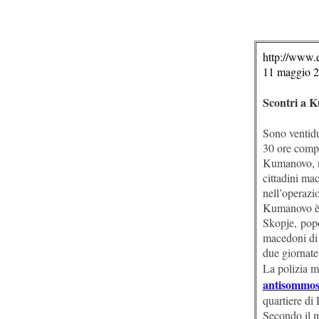
http://www.e
11 maggio 
Scontri a 
Sono ventidue
30 ore compi
Kumanovo, ne
cittadini mac
nell’operazio
Kumanovo è l
Skopje, popo
macedoni di 
due giornate 
La polizia m
antisommos
quartiere di
Secondo il mi