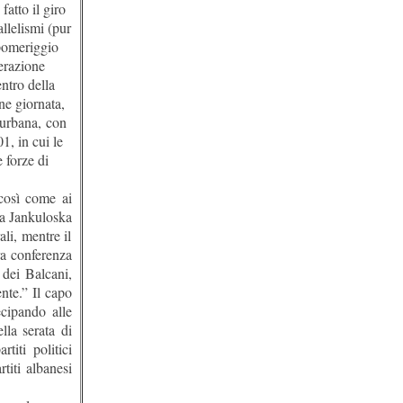
fatto il giro
llelismi (pur
 pomeriggio
perazione
ntro della
ne giornata,
a urbana, con
1, in cui le
 forze di
 così come ai
na Jankuloska
li, mentre il
ra conferenza
 dei Balcani,
nte.” Il capo
ecipando alle
lla serata di
titi politici
titi albanesi