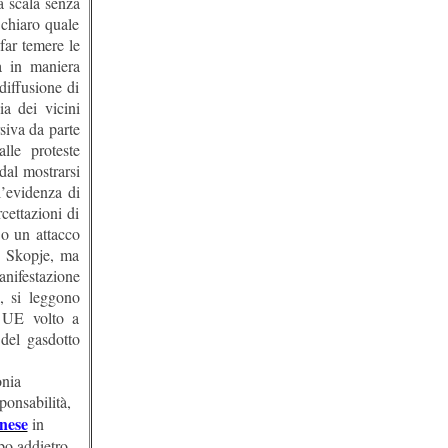
a scala senza
chiaro quale
far temere le
ta in maniera
diffusione di
ia dei vicini
siva da parte
lle proteste
dal mostrarsi
l’evidenza di
rcettazioni di
 o un attacco
 a Skopje, ma
anifestazione
, si leggono
e UE volto a
 del gasdotto
onia
ponsabilità,
anese
in
po addietro