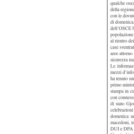
qualche ora) 
della region
con le dovut
di domenica, 
dell’OSCE ha
popolazione 
al rientro de
case sventrat
aree attorno 
sicurezza ma
Le informaz
mezzi d’info
ha tenuto un
primo minist
stampa in cu
con connessi
di stato Gjo
celebrazioni
domenica una
macedoni, in
DUI e DPA – i