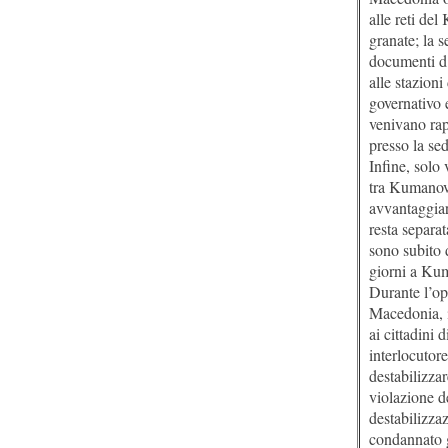
alle reti de
granate; la s
documenti d’
alle stazioni
governativo e
venivano rap
presso la se
Infine, solo
tra Kumanovo
avvantaggiars
resta separa
sono subito d
giorni a Kum
Durante l’ope
Macedonia, i
ai cittadini
interlocutor
destabilizza
violazione d
destabilizza
condannato g