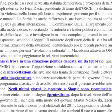
 fine, poiché essa non serve alla stabilità democratica e prosperità dell
egli esteri serbo Ivica Dacic, presidente di turno dell’OSCE, ha dichiara
la violenza nella forma più forte ed esprimere sgomento per il suo impa
te umane”. La Serbia ha anche rafforzato le sue forze di polizia al confi
iguarda gli attori internazionali, il Commissario UE all’allargamento 
lla moderazione, sollecitando “le autorità e i leader politici e comunitar
ristabilire la calma, e investigare in maniera completa gli eventi in una 
rasparente, secondo la legge”. Il ministero degli esteri della Russia ha af
 normalizzazione della situazione, denunciando poi le recenti proteste an
e un piano per una “rivoluzione colorata” in Macedonia attraverso ON
 che potrebbe peggiorarne le relazioni interetniche.
a si trova in una situazione politica delicata sin da febbraio
, qua
MRO ha accusato l’opposizione socialdemocratica di tentato colpo di
intercettazioni
ne di
che rivelano una trama di corruzione, frode elettor
 sulla magistratura
e tendenze autoritarie da parte del governo Gruevsk
programma massiccio di ascolto attraverso cui il governo avrebbe inter
Negli ultimi giorni, le proteste a Skopje sono ricominciate
sone.
#protestiram
,
e inter-etnica, sotto lo slogan
dopo la rivelazione dell’
 governo dell’inchiesta sulla morte del giovane Martin Neskovski, 22e
o durante le celebrazioni post-elettorali del 2011. L’opposizione chiede 
e la formazione di un governo tecnico che traghetti il paese a nuove ele