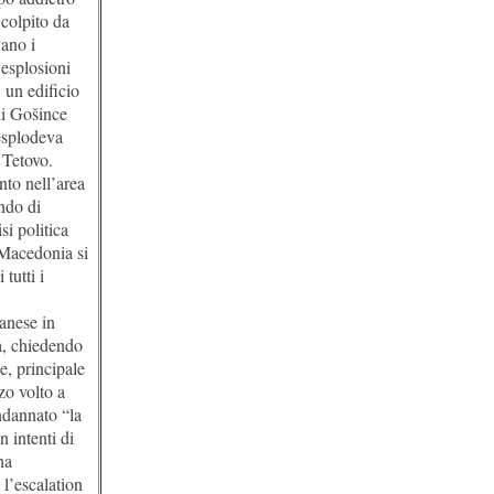
colpito da
vano i
 esplosioni
 un edificio
 di Gošince
esplodeva
 Tetovo.
nto nell’area
ndo di
si politica
 Macedonia si
tutti i
banese in
a, chiedendo
e, principale
zo volto a
ndannato “la
 intenti di
ha
 l’escalation