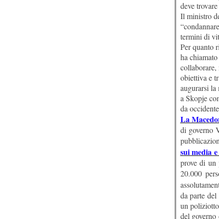
deve trovare
Il ministro d
“condannare 
termini di vi
Per quanto r
ha chiamato a
collaborare, 
obiettiva e t
augurarsi la
a Skopje com
da occidente
La Macedoni
di governo V
pubblicazio
sui media e
prove di un 
20.000 per
assolutament
da parte del
un poliziott
del governo 