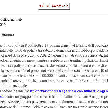
astjournal.net/
2015
Kumanovo
 i morti, di cui 8 poliziotti e 14 uomini armati, al termine dell’operazio
uta dalle forze di polizia tra sabato e domenica in un sobborgo residenz
l nord della Macedonia. Altri 27 uomini armati sono stati arrestati, tut
edoni di etnia albanese, mentre sarebbero una trentina i poliziotti rimasti 
ne. Tra i poliziotti rimasti uccisi, due erano di etnia albanese e due di et
a seconda città del paese, nei pressi del confine con la Serbia e a 40 c
lata per due terzi dei suoi 100.000 abitanti da macedoni slavi e per un 
etnia albanese, oltre che da una minoranza serba. Il governo di Skopje 
di lutto nazionale.
un’operazione su larga scala con blindati e agent
acedone ha iniziato
sa
contro un gruppo armato verso le 5 di mattina di sabato 9 maggio pre
 Divo Naselje, abitato prevalentemente da famiglie macedoni di etnia alb
nistero dell’interno, l’obiettivo era di “arrestare un ampio gruppo terror