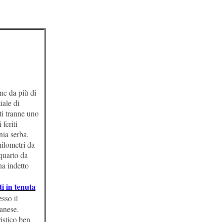
ne da più di
iale di
ti tranne uno
feriti
nia serba.
hilometri da
quarto da
ha indetto
i in tenuta
sso il
anese.
istico ben