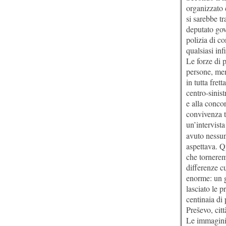
organizzato c
si sarebbe tr
deputato gov
polizia di co
qualsiasi inf
Le forze di 
persone, ment
in tutta fre
centro-sinist
e alla conco
convivenza t
un’intervist
avuto nessun
aspettava. Q
che tornerem
differenze c
enorme: un g
lasciato le p
centinaia di
Preševo, cit
Le immagini 