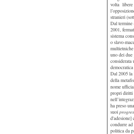
volta liber
l’opposizione
stranieri (sot
Dal termine 
2001, fermat
sistema cons
o slavo-mace
multietniche
uno dei due 
considerata 
democratica 
Dal 2005 la 
della metafi
nome ufficia
propri diritt
nell’integra
ha preso una
suoi
progres
d'adesione] 
condurre ad 
politica da p