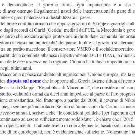
e e democratiche. Il governo rifiuta ogni imputazione e a sua 
 di aver ottenuto illegalmente i nastri delle intercettazioni da parte di s
tinteso: greci) interessati a destabilizzare il paese.
del breve conflitto armato che oppose governo di Skopje e guerriglia al
o dagli accordi di Ohrid (Ocrida) mediati dall’UE, la Macedonia è gov
ociativo che assicura ampia protezione ai diritti delle comunità minoritar
doni) in ciascuna municipalità del paese. Inoltre, al governo si alternan
 tra un partito macedone (il conservatore VMRO e il socialdemocratic
partiti della comunità albanese (rispettivamente DUI e DPA), in quella 
una delle
best practice
nella regione. Ciò non ha tuttavia impedito una r
negli ultimi anni.
Macedonia è paese candidato all’ingresso nell’Unione europea, ma la 
disputa sul nome
sica
che la oppone alla Grecia (Atene rifiuta di ricono
le usato da Skopje, “Repubblica di Macedonia”, che considera un’usur
i storico-culturali) ormai da dieci anni impedisce al paese di fare progress
zione euroatlantica. Nel frattempo, a partire dal 2006, il governo di Nik
 piega sempre più autoritaria. Se fino all’anno scorso la Commissione e
s report
annuali, scriveva che “le condizioni politiche [per l'apertura dei
continuano ad essere sufficientemente soddisfatte”, è chiaro che il 2015
un ripensamento. L’attuale livello di coinvolgimento, basato sulla medi
arte di tre eurodeputati, non è evidentemente sufficiente. Nonostante l’a