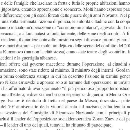
e delle famiglie che lasciano in fretta e furia le proprie abitazioni hanno 
e jugoslava, creando apprensione e sconcerto. Molti hanno espresso para
e differenze) con gli esodi forzati delle guerre degli anni Novanta. Nel
una volta terminata l’azione di polizia, le autorità cittadine con la coo
nno iniziato un’operazione di “corridoio umanitario”, agevolando il rie
evacuata, o allontanatasi volontariamente, delle zone degli scontri. A fi
i residenti, il quartiere coinvolto mostrava segni di vera e propria guerr
e e muri distrutti – per molti, un déjà-vu delle scene del conflitto del 200
a Kumanovo (ma non la città stessa) erano state teatro degli scontri tra le
cedoni e la guerriglia albanese.
ioni offerte dal governo macedone durante l’operazione
, ai cittadini
rmazione, sono state ridotte al minimo. Il ministro degli interni Gorda
a prima conferenza stampa in cui ha descritto l’azione in termini genera
ro Nikola Gruevski è apparso solo al termine dell’operazione, in un’alt
i ha affermato di aver sgominato “il più pericoloso gruppo terroristico
oni all’estero, e diversi membri con esperienza di guerra in Medio Orie
rge Ivanov è rientrato di fretta nel paese da Mosca, dove stava part
 del 70° anniversario della vittoria alleata sul nazismo, e ha tenuto ne
 sessione del Consiglio di Sicurezza Nazionale con i principali par
clusi il leader dell’opposizione socialdemocratica Zoran Zaev e dei par
l leader di uno dei quali, tuttavia, ha rifiutato di partecipare.