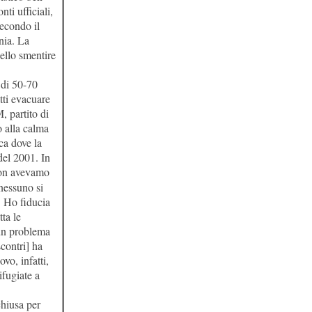
ti ufficiali,
secondo il
nia. La
nello smentire
 di 50-70
tti evacuare
 partito di
o alla calma
ca dove la
del 2001. In
non avevamo
nessuno si
. Ho fiducia
ta le
 un problema
contri] ha
vo, infatti,
ifugiate a
chiusa per