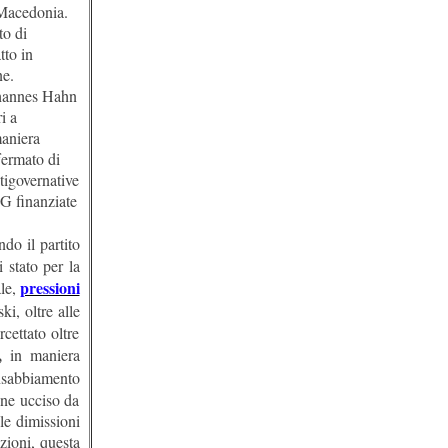
a Macedonia.
to di
tto in
ne.
Johannes Hahn
i a
maniera
fermato di
tigovernative
G finanziate
ndo il partito
 stato per la
pressioni
ale,
i, oltre alle
cettato oltre
,
in maniera
insabbiamento
nne ucciso da
le dimissioni
zioni, questa