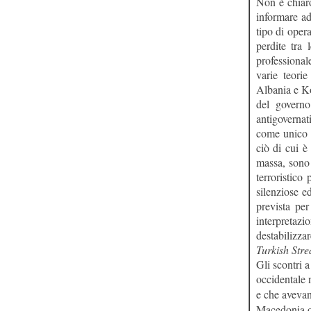
Non è chiar
informare a
tipo di oper
perdite tra 
professional
varie teorie
Albania e Ko
del governo
antigovernat
come unico b
ciò di cui è 
massa, sono 
terroristico
silenziose e
prevista per
interpretaz
destabilizza
Turkish Str
Gli scontri 
occidentale n
e che aveva
Macedonia oc