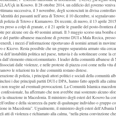
l KLA/Uçk in Kosovo. Il 28 ottobre 2014, un edificio del governo veniva 
ettimana successiva, il 3 novembre, degli sconosciuti in divisa controlla
identità dei passanti nell’area di Tetovo; il 10 dicembre, si segnalavano
 di polizia di Tetovo e Kumanovo. Di recente, di nuovo, il 13 aprile 2015
ra preso a colpi di granate, e il 21 aprile le guardie del posto-frontiera
ite per alcune ore da 40 uomini armati. Il 3 maggio scorso una bomba 
de del partito albanese macedone di governo DUI a Mala Recica, presso
 venerdì, i mezzi d’informazione riportavano di uomini armati in movime
 e Kicevo. Resta possibile che un gruppo separatista armato stia cerca
i dell’instabilità politica nel paese, tuttavia è da sottolineare come la cri
ta dall’elemento etnico/comunitario. I leader della comunità albanese di
issociati dalle violenze, e nelle proteste di piazza così come nella vita di 
anovo le relazioni tra le due comunità restano distese.
razione di polizia, i principali attori politici e sociali della comunità al
nclusi i due principali partiti DUI e DPA, hanno fatto appelli alla calm
 di non reagire ad eventuali provocazioni. La Comunità Islamica macedon
e confessionale, ha affermato che non avrebbe mai sostenuto alcuno sfor
re la situazione in Macedonia. Il ministero degli esteri del Kosovo ha co
ell’ordine e della sicurezza da parte di qualunque individuo o gruppo con
zione in Macedonia”. Ugualmente, il ministero degli esteri dell’Albania 
li atti di violenza e richiamato alla calma, “nella piena convinzione che