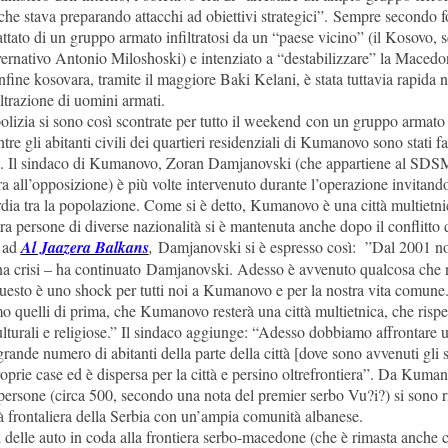
he stava preparando attacchi ad obiettivi strategici”. Sempre secondo fon
attato di un gruppo armato infiltratosi da un “paese vicino” (il Kosovo, 
ernativo Antonio Miloshoski) e intenziato a “destabilizzare” la Macedo
nfine kosovara, tramite il maggiore Baki Kelani, è stata tuttavia rapida 
iltrazione di uomini armati.
polizia si sono così scontrate per tutto il weekend con un gruppo armato
re gli abitanti civili dei quartieri residenziali di Kumanovo sono stati fa
tta. Il sindaco di Kumanovo, Zoran Damjanovski (che appartiene al SDSM,
ra all’opposizione) è più volte intervenuto durante l’operazione invitand
rdia tra la popolazione. Come si è detto, Kumanovo è una città multietni
ra persone di diverse nazionalità si è mantenuta anche dopo il conflitto 
a ad
Al Jaazera Balkans
,
Damjanovski si è espresso così: ”Dal 2001 
a crisi – ha continuato Damjanovski. Adesso è avvenuto qualcosa che 
uesto è uno shock per tutti noi a Kumanovo e per la nostra vita comune
o quelli di prima, che Kumanovo resterà una città multietnica, che rispet
ulturali e religiose.” Il sindaco aggiunge: “Adesso dobbiamo affrontare
rande numero di abitanti della parte della città [dove sono avvenuti gli s
roprie case ed è dispersa per la città e persino oltrefrontiera”. Da Kumano
 persone (circa 500, secondo una nota del premier serbo Vu?i?) si sono r
tà frontaliera della Serbia con un’ampia comunità albanese.
delle auto in coda alla frontiera serbo-macedone (che è rimasta anche 