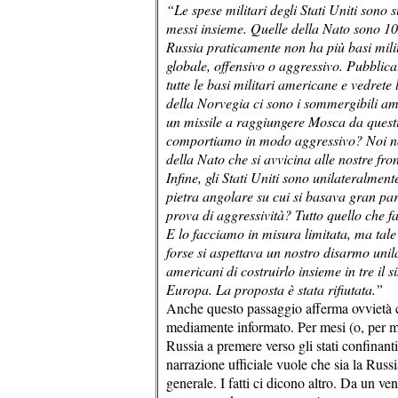
“Le spese militari degli Stati Uniti sono s
messi insieme. Quelle della Nato sono 10 
Russia praticamente non ha più basi milit
globale, offensivo o aggressivo. Pubblic
tutte le basi militari americane e vedrete 
della Norvegia ci sono i sommergibili ame
un missile a raggiungere Mosca da questi 
comportiamo in modo aggressivo? Noi non
della Nato che si avvicina alle nostre fro
Infine, gli Stati Uniti sono unilateralment
pietra angolare su cui si basava gran par
prova di aggressività? Tutto quello che f
E lo facciamo in misura limitata, ma tale
forse si aspettava un nostro disarmo uni
americani di costruirlo insieme in tre il si
Europa. La proposta è stata rifiutata.”
Anche questo passaggio afferma ovvietà ch
mediamente informato. Per mesi (o, per meg
Russia a premere verso gli stati confinanti
narrazione ufficiale vuole che sia la Russi
generale. I fatti ci dicono altro. Da un 