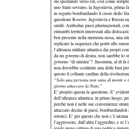
sta spostando verso est, così come sempre
uno Stato sovrano, la Jugoslavia, prima 
in seguito bombardando il cuore dello Stat
questione Kosovo. Jugoslavia e Russia ra
simili. Ambedue paesi plurinazionali, con 
entrambi territori interessati alla disloc
ben presente nella memoria russa, una sit
replicare la sequenza che portò allo smem
l’alleanza militare atlantica dai propri con
da un governo di destra, non sarebbe lo 
governo “di sinistra”?. Insomma, al di là 
non dovrebbe costituire una delle basi pe
questo il collante cardine della rivoluzio
“Solo una persona non sana di mente o 
giorno attaccare la Nato.”
E’ proprio questa la questione. E’ eviden
dell’alleanza atlantica: in primo luogo, p
perché non è nelle sue convenienze strate
attaccato decine di paesi, bombardandoli 
retorici. E’ per questo che non c’è alcun
l’aggressore, dall’altra l’aggredito, e se 
rende meno vittima di una politica imperia