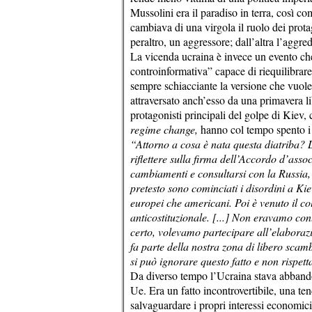
Mussolini era il paradiso in terra, così c
cambiava di una virgola il ruolo dei prota
peraltro, un aggressore; dall’altra l’aggred
La vicenda ucraina è invece un evento che
controinformativa” capace di riequilibrare
sempre schiacciante la versione che vuole
attraversato anch’esso da una primavera li
protagonisti principali del golpe di Kiev,
regime change,
hanno col tempo spento 
“Attorno a cosa è nata questa diatriba? 
riflettere sulla firma dell’Accordo d’ass
cambiamenti e consultarsi con la Russia, 
pretesto sono cominciati i disordini a Kie
europei che americani. Poi è venuto il co
anticostituzionale. [...] Non eravamo con
certo, volevamo partecipare all’elaborazi
fa parte della nostra zona di libero sca
si può ignorare questo fatto e non rispet
Da diverso tempo l’Ucraina stava abbandon
Ue. Era un fatto incontrovertibile, una te
salvaguardare i propri interessi economic