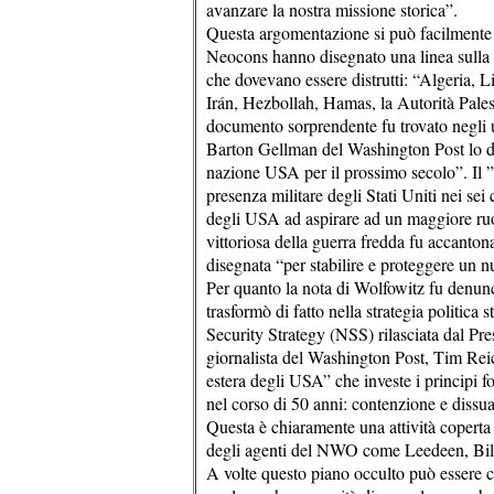
avanzare la nostra missione storica”.
Questa argomentazione si può facilmente ver
Neocons hanno disegnato una linea sulla s
che dovevano essere distrutti: “Algeria, L
Irán, Hezbollah, Hamas, la Autorità Palest
documento sorprendente fu trovato negli 
Barton Gellman del Washington Post lo defi
nazione USA per il prossimo secolo”. I
presenza militare degli Stati Uniti nei sei
degli USA ad aspirare ad un maggiore ruol
vittoriosa della guerra fredda fu accanto
disegnata “per stabilire e proteggere un n
Per quanto la nota di Wolfowitz fu denunc
trasformò di fatto nella strategia politica
Security Strategy (NSS) rilasciata dal Pr
giornalista del Washington Post, Tim Reic
estera degli USA” che investe i principi f
nel corso di 50 anni: contenzione e dissu
Questa è chiaramente una attività coperta
degli agenti del NWO come Leedeen, Bill 
A volte questo piano occulto può essere 