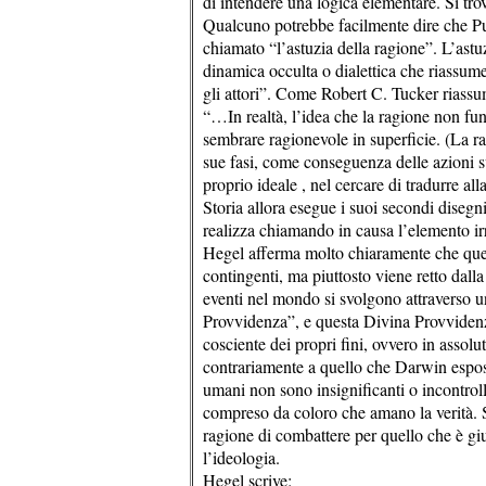
di intendere una logica elementare. Si tr
Qualcuno potrebbe facilmente dire che Pu
chiamato “l’astuzia della ragione”. L’ast
dinamica occulta o dialettica che riassum
gli attori”. Come Robert C. Tucker riassum
“…In realtà, l’idea che la ragione non fu
sembrare ragionevole in superficie. (La rag
sue fasi, come conseguenza delle azioni 
proprio ideale , nel cercare di tradurre all
Storia allora esegue i suoi secondi disegni
realizza chiamando in causa l’elemento ir
Hegel afferma molto chiaramente che ques
contingenti, ma piuttosto viene retto dal
eventi nel mondo si svolgono attraverso un
Provvidenza”, e questa Divina Provvidenza
cosciente dei propri fini, ovvero in asso
contrariamente a quello che Darwin espose
umani non sono insignificanti o incontroll
compreso da coloro che amano la verità. S
ragione di combattere per quello che è giust
l’ideologia.
Hegel scrive: