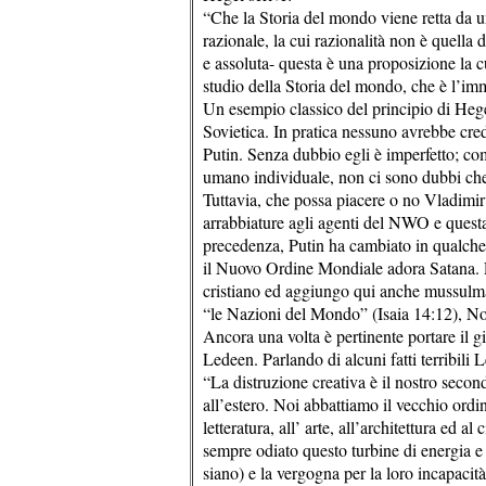
“Che la Storia del mondo viene retta da u
razionale, la cui razionalità non è quella 
e assoluta- questa è una proposizione la c
studio della Storia del mondo, che è l’im
Un esempio classico del principio di Hege
Sovietica. In pratica nessuno avrebbe c
Putin. Senza dubbio egli è imperfetto; come
umano individuale, non ci sono dubbi che s
Tuttavia, che possa piacere o no Vladimir 
arrabbiature agli agenti del NWO e ques
precedenza, Putin ha cambiato in qualche
il Nuovo Ordine Mondiale adora Satana. Pu
cristiano ed aggiungo qui anche mussulman
“le Nazioni del Mondo” (Isaia 14:12), Non
Ancora una volta è pertinente portare il g
Ledeen. Parlando di alcuni fatti terribili
“La distruzione creativa è il nostro secon
all’estero. Noi abbattiamo il vecchio ordi
letteratura, all’ arte, all’architettura ed a
sempre odiato questo turbine di energia e 
siano) e la vergogna per la loro incapaci