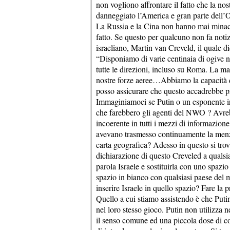
non vogliono affrontare il fatto che la no
danneggiato l’America e gran parte dell’O
La Russia e la Cina non hanno mai minacci
fatto. Se questo per qualcuno non fa notizi
israeliano, Martin van Creveld, il quale 
“Disponiamo di varie centinaia di ogive nuc
tutte le direzioni, incluso su Roma. La ma
nostre forze aeree…Abbiamo la capacità di
posso assicurare che questo accadrebbe pr
Immaginiamoci se Putin o un esponente ira
che farebbero gli agenti del NWO ? Avreb
incoerente in tutti i mezzi di informazion
avevano trasmesso continuamente la menz
carta geografica? Adesso in questo si tro
dichiarazione di questo Creveled a qualsi
parola Israele e sostituirla con uno spazi
spazio in bianco con qualsiasi paese del
inserire Israele in quello spazio? Fare la p
Quello a cui stiamo assistendo è che Puti
nel loro stesso gioco. Putin non utilizza n
il senso comune ed una piccola dose di 