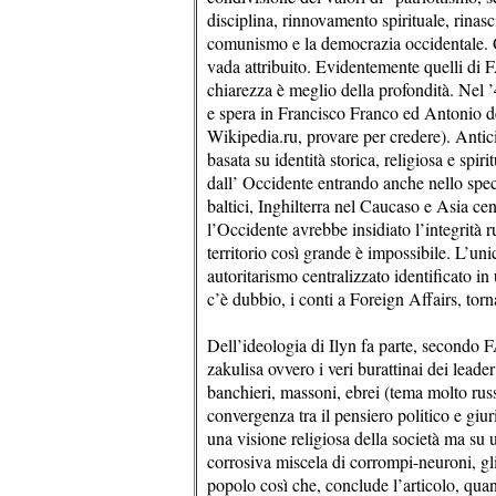
disciplina, rinnovamento spirituale, rinasc
comunismo e la democrazia occidentale. C’è
vada attribuito. Evidentemente quelli di FA
chiarezza è meglio della profondità. Nel ’4
e spera in Francisco Franco ed Antonio de
Wikipedia.ru, provare per credere). Antic
basata su identità storica, religiosa e spir
dall’ Occidente entrando anche nello spe
baltici, Inghilterra nel Caucaso e Asia ce
l’Occidente avrebbe insidiato l’integrità
territorio così grande è impossibile. L’uni
autoritarismo centralizzato identificato i
c’è dubbio, i conti a Foreign Affairs, tor
Dell’ideologia di Ilyn fa parte, secondo 
zakulisa ovvero i veri burattinai dei leade
banchieri, massoni, ebrei (tema molto russ
convergenza tra il pensiero politico e giur
una visione religiosa della società ma su 
corrosiva miscela di corrompi-neuroni, gli
popolo così che, conclude l’articolo, qu