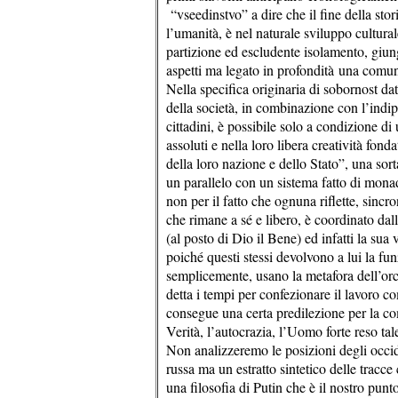
“vseedinstvo” a dire che il fine della stor
l’umanità, è nel naturale sviluppo culturale
partizione ed escludente isolamento, giu
aspetti ma legato in profondità una comun
Nella specifica originaria di sobornost da
della società, in combinazione con l’indip
cittadini, è possibile solo a condizione di
assoluti e nella loro libera creatività fon
della loro nazione e dello Stato”, una sor
un parallelo con un sistema fatto di monad
non per il fatto che ognuna riflette, sinc
che rimane a sé e libero, è coordinato da
(al posto di Dio il Bene) ed infatti la sua 
poiché questi stessi devolvono a lui la fu
semplicemente, usano la metafora dell’orch
detta i tempi per confezionare il lavoro 
consegue una certa predilezione per la comu
Verità, l’autocrazia, l’Uomo forte reso tal
Non analizzeremo le posizioni degli occide
russa ma un estratto sintetico delle tracc
una filosofia di Putin che è il nostro pun