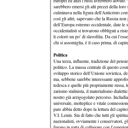
europei ed anzi i russi avrebbero dovuto “
sarebbero emersi gli alti prezzi della loro 
culminava nella figura dell’Anticristo com
così gli altri, sapevano che la Russia non
dell’Europa estremo occidentale, date le su
occidentalisti si trovarono obbligati a risi
li colorò un po’ di slavofilia. Da cui l’o
chi si assomiglia, è il caso prima, di capire
Politica
Una terza, influente, tradizione del pensie
politico. La massa centrale di questo cosm
sviluppo storico dell’Unione sovietica, d
ma, sebbene sarebbe interessante approfond
tedesca e quelle più propriamente russa, lo
zarismo stalinista, il materialismo dialet
nostro già arzigogolato percorso. Includi
universale, molteplice e vitale connession
pare abbia detto dopo la lettura del capit
V.I. Lenin. Sta di fatto che tutti gli spiritua
nazionalisti, ovviamente i conservatori, gli
furono in rotta di collisione con l’esperi