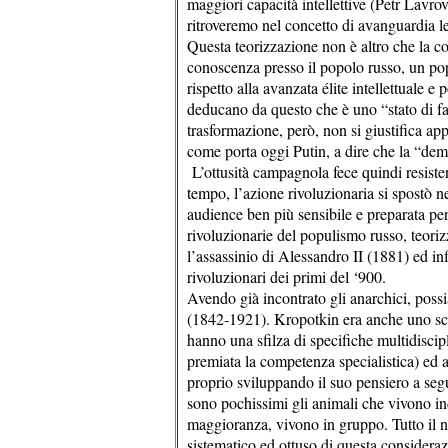
maggiori capacità intellettive (Petr Lavro
ritroveremo nel concetto di avanguardia len
Questa teorizzazione non è altro che la con
conoscenza presso il popolo russo, un po
rispetto alla avanzata élite intellettuale e po
deducano da questo che è uno “stato di fatt
trasformazione, però, non si giustifica a
come porta oggi Putin, a dire che la “dem
L’ottusità campagnola fece quindi resisten
tempo, l’azione rivoluzionaria si spostò n
audience ben più sensibile e preparata pe
rivoluzionarie del populismo russo, teori
l’assassinio di Alessandro II (1881) ed i
rivoluzionari dei primi del ‘900.
Avendo già incontrato gli anarchici, poss
(1842-1921). Kropotkin era anche uno scienz
hanno una sfilza di specifiche multidiscip
premiata la competenza specialistica) ed a
proprio sviluppando il suo pensiero a segu
sono pochissimi gli animali che vivono indiv
maggioranza, vivono in gruppo. Tutto il 
sistematico ed ottuso di questa consider