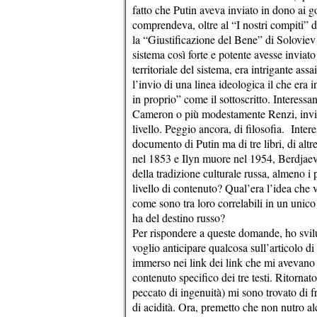
fatto che Putin aveva inviato in dono ai gov
comprendeva, oltre al “I nostri compiti” d
la “Giustificazione del Bene” di Soloviev 
sistema così forte e potente avesse inviato 
territoriale del sistema, era intrigante as
l’invio di una linea ideologica il che era
in proprio” come il sottoscritto. Interes
Cameron o più modestamente Renzi, inviass
livello. Peggio ancora, di filosofia. Intere
documento di Putin ma di tre libri, di alt
nel 1853 e Ilyn muore nel 1954, Berdjaev s
della tradizione culturale russa, almeno i
livello di contenuto? Qual’era l’idea che 
come sono tra loro correlabili in un unico
ha del destino russo?
Per rispondere a queste domande, ho svilu
voglio anticipare qualcosa sull’articolo di
immerso nei link dei link che mi avevano p
contenuto specifico dei tre testi. Ritorn
peccato di ingenuità) mi sono trovato di f
di acidità. Ora, premetto che non nutro al