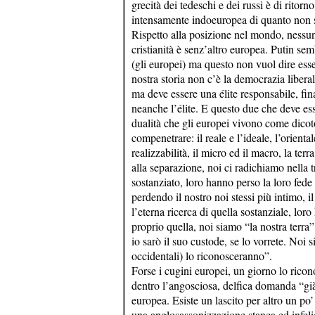
grecità dei tedeschi e dei russi è di ritorn
intensamente indoeuropea di quanto non sia
Rispetto alla posizione nel mondo, nessuno
cristianità è senz’altro europea. Putin semb
(gli europei) ma questo non vuol dire es
nostra storia non c’è la democrazia liberal
ma deve essere una élite responsabile, fin
neanche l’élite. E questo due che deve esse
dualità che gli europei vivono come dicot
compenetrare: il reale e l’ideale, l’oriental
realizzabilità, il micro ed il macro, la ter
alla separazione, noi ci radichiamo nella 
sostanziato, loro hanno perso la loro fe
perdendo il nostro noi stessi più intimo, il
l’eterna ricerca di quella sostanziale, lor
proprio quella, noi siamo “la nostra terra”
io sarò il suo custode, se lo vorrete. Noi
occidentali) lo riconosceranno”.
Forse i cugini europei, un giorno lo rico
dentro l’angosciosa, delfica domanda “già
europea. Esiste un lascito per altro un po’
una anglosassonizzazione stanca ed infelic