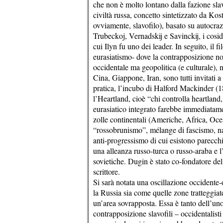
che non è molto lontano dalla fazione slav
civiltà russa, concetto sintetizzato da Ko
ovviamente, slavofilo), basato su autocraz
Trubeckoj, Vernadskij e Savinckij, i cosidd
cui Ilyn fu uno dei leader. In seguito, il 
eurasiatismo- dove la contrapposizione non
occidentale ma geopolitica (e culturale), n
Cina, Giappone, Iran, sono tutti invitati a
pratica, l’incubo di Halford Mackinder (18
l’Heartland, cioè “chi controlla heartland,
eurasiatico integrato farebbe immediatamen
zolle continentali (Americhe, Africa, Ocea
“rossobrunismo”, mélange di fascismo, na
anti-progressismo di cui esistono parecchi
una alleanza russo-turca o russo-araba e l
sovietiche. Dugin è stato co-fondatore d
scrittore.
Si sarà notata una oscillazione occidente-
la Russia sia come quelle zone tratteggiat
un’area sovrapposta. Essa è tanto dell’uno, 
contrapposizione slavofili – occidentalisti