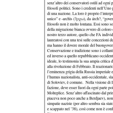
senz’altro dei conservatori ostili ad ogni
filosofi politici. Sono i credenti nell’Uno
di una nazione. La loro è proprio l’interp
unico” e -archìs (
ρχω), da árch?, “gover
?
filosofo non è molto lontana. Essi sono sopr
della migrazione bianca ovvero di coloro c
nostro terzo autore, quello che FA individ
laureatosi con una tesi sulle concezioni de
ma hanno il dovere morale del buongoverno
Conservazione e tradizione sono i collanti
ed inverso a quello repubblicano occidenta
ideale, lo testimonia la sua ampia critica 
alla rivoluzione di Febbraio. Il reaziona
l’eminenza grigia della Russia imperiale e
l’humus nazionalista, anti-occidentale, sla
di Soloviev, è comune. Nella visione di Il
fazione, deve esser fuori da ogni parte poi
Molteplice. Senz’altro affascinato dal p
piaceva non poco anche a Berdjaev), non m
simpatie naziste (per altro sembra sia sta
e scappato nel ’38), così come non è conf