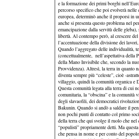
e la formazione dei primi borghi nell’Eur
percorso specifico che poi evolverà nelle c
europea, determinò anche il proporsi in u
anche si presenta questo problema nel pe
emancipazione dalla servitù delle gleba), st
libertà. Al contempo però, al crescere del 
l’accentuazione della divisione dei lavori,
Quando l’aggregato delle individualità, t
(concettualmente, nell’aspettativa della P
della Mano Invisibile che, secondo la nuov
Provvidenza). Altresì, la terra in quanto 
diventa sempre più “celeste”, cioè -astrat
villaggio, quindi la comunità organica e 
Questa comunità legata alla terra di cui 
comunitaria, la “obscina” e la comunità vil
degli slavaofili, dei democratici rivoluz
Bakunin. Quando si andò a saldare il pensi
non pochi punti di contatto col primo soc
della terra che qui svolge il ruolo che nel
“populisti” propriamente detti. Ma quest
che pensa in nome e per conto del popolo,