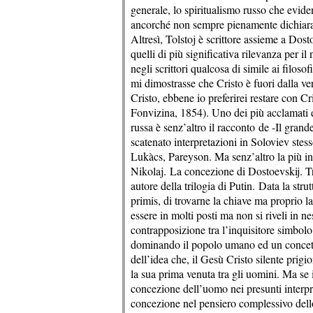
generale, lo spiritualismo russo che ev
ancorché non sempre pienamente dichiarata
Altresì, Tolstoj è scrittore assieme a Dos
quelli di più significativa rilevanza per il 
negli scrittori qualcosa di simile ai filoso
mi dimostrasse che Cristo è fuori dalla ver
Cristo, ebbene io preferirei restare con Cr
Fonvizina, 1854). Uno dei più acclamati e 
russa è senz’altro il racconto de -Il gran
scatenato interpretazioni in Soloviev ste
Lukàcs, Pareyson. Ma senz’altro la più in
Nikolaj. La concezione di Dostoevskij. T
autore della trilogia di Putin. Data la stru
primis, di trovarne la chiave ma proprio l
essere in molti posti ma non si riveli in 
contrapposizione tra l’inquisitore simbolo 
dominando il popolo umano ed un concetto
dell’idea che, il Gesù Cristo silente prigi
la sua prima venuta tra gli uomini. Ma se 
concezione dell’uomo nei presunti interpret
concezione nel pensiero complessivo del