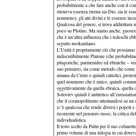
probabilmente a che fare anche con il conce
riteneva essenza eterna sia Dio, sia le ess
noumeno), gli atti divini e le essenze incr
Qualcosa del genere, si trova addirittura 
poco su Plotino. Ma siamo anche, gnoseol
che è un’altra influenza che i tedeschi e
seguito neokantiano.
L’Unità è propriamente ciò che possiamo d
indiscutibilmente Platone (che probabilme
pitagoriche, parmenidee ed ebraiche – ved
suo pensiero, sia come metodo che come f
umana da Cristo e quindi cattolici, protes
quel noumeno che è unico, quindi comune. 
oggettivamente da quella ebraica, quella o
Soloviev quindi è antitetico all’eurasiatis
che il cosmopolitismo attentandosi su un c
(c’è qualcosa che rende diversi i popoli e
ricorrente nel pensiero russo, la critica de
individualistica.
Il testo scelto da Putin per il suo cofanett
primo volume di una trilogia in cui doveva