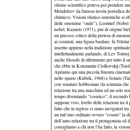
olismo scientifico poteva poi prendere a
Mendeleev (la famosa tavola periodica degl
chimico). Visioni olistico-sistemiche si e
delle omonime “onde”), Leontief (Nobel 1
nobel, Kuznets (1971), pur di origine bielo
un precoce critico della pretesa di misura
ai cosmisti, una figura basilare, fu Nilola
inserito appieno nella tradizione spiritua
intellettualmente parlando, di Lev Tolstoj 
anche filosofo di riferimento per tutto i
che ebbe in Konstantin Ciolkovskij (Tsiol
Apriamo qui una piccola finestra cinemato
nello spazio (Kubrik, 1968) e Solaris (Tar
con venature hobbesiane (la scimmia che 
relazione tra una macchina ed un solo uom
tempo diventando “cosmico”, il secondo ha 
suppone vivo, livello delle relazioni tra il
fatto che in inglese ci siano navigatori tra
un tutt’uno ordinato ovvero “cosmo” la di
dell’auto-relazione tra il protagonista ed 
consigliamo a chi non l’ha fatto, la vision