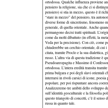
ortodossa. Qualche influenza proviene anc
pensiero la religione, sia che ci si distingu
pensiero) si stia in mezzo, questo è il r
“stare in mezzo” del pensiero, tra autonom
diverse forme di sincretismo, fenomeno mol
generale, di quella orientale. Anche quan
permangono decisi tratti spirituali. L’origi
come da molti dibattuto (in effetti, la met
Veda per la precisione). Con ciò, come poi
chiuderebbe un cerchio orientale, di cui i
citata, tramite Proclo e la sua dialettica,
russo. L’altra via di questa tradizione è q
Pseudoareopagita e Massimo il Confessore,
ortodossa. L’intera eredità transita tramit
prima bulgara e poi degli slavi orientali 
interrarsi in rivoli carsici di icone, poesi
popolare, per poi rispuntare ancora coeren
Analizzeremo tre ambiti dello sviluppo del
sull’identità geoculturale e la filosofia 
questo triangolo di concetti, c’è il senso 
russa in quanto tale.