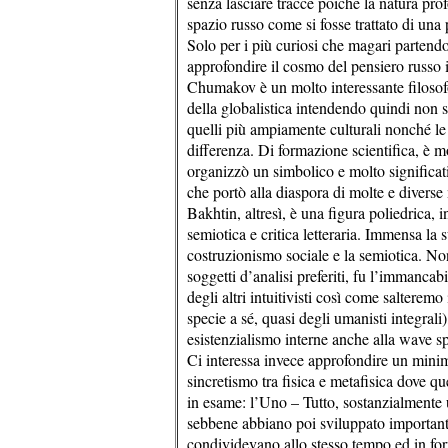
senza lasciare tracce poiché la natura pro
spazio russo come si fosse trattato di una
Solo per i più curiosi che magari partendo
approfondire il cosmo del pensiero russo 
Chumakov è un molto interessante filosofo
della globalistica intendendo quindi non s
quelli più ampiamente culturali nonché le d
differenza. Di formazione scientifica, è m
organizzò un simbolico e molto significativ
che portò alla diaspora di molte e diverse
Bakhtin, altresì, è una figura poliedrica, 
semiotica e critica letteraria. Immensa la 
costruzionismo sociale e la semiotica. Non
soggetti d’analisi preferiti, fu l’immanc
degli altri intuitivisti così come salteremo i
specie a sé, quasi degli umanisti integrali), 
esistenzialismo interne anche alla wave spi
Ci interessa invece approfondire un minimo
sincretismo tra fisica e metafisica dove qu
in esame: l’Uno – Tutto, sostanzialmente 
sebbene abbiano poi sviluppato importanti
condividevano allo stesso tempo ed in for