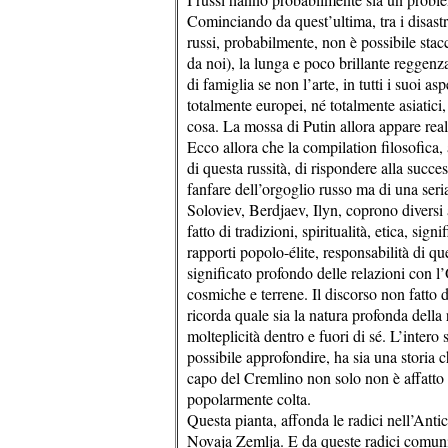
Cominciando da quest’ultima, tra i disastri 
russi, probabilmente, non è possibile stac
da noi), la lunga e poco brillante reggenz
di famiglia se non l’arte, in tutti i suoi as
totalmente europei, né totalmente asiatici,
cosa. La mossa di Putin allora appare real
Ecco allora che la compilation filosofica, 
di questa russità, di rispondere alla succ
fanfare dell’orgoglio russo ma di una seria 
Soloviev, Berdjaev, Ilyn, coprono diversi
fatto di tradizioni, spiritualità, etica, sign
rapporti popolo-élite, responsabilità di que
significato profondo delle relazioni con l
cosmiche e terrene. Il discorso non fatto d
ricorda quale sia la natura profonda della r
molteplicità dentro e fuori di sé. L’intero
possibile approfondire, ha sia una storia c
capo del Cremlino non solo non è affatto 
popolarmente colta.
Questa pianta, affonda le radici nell’Anti
Novaja Zemlja. E da queste radici comuni,