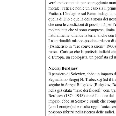
verrà mai compiuta per sopraggiunte morte
morale, l’etica e non è un caso sia il pri
Pratica). L’indagine sul Bene, indaga la na
quella di Dio e quella della storia del nost
che crea le condizioni di possibilità per l’
molteplicità che vi sono comprese, limita l
naturalmente, difende la terra, anche con 
La spiritualità mistico-poetica-artistica 
(l’Anticristo in “Tre conversazioni” 1900),
russa. Curioso che la profezia indichi che 
d’Europa, un ecologista, un pacifista ed 
Nicolaj Berdjaev
Il pensiero di Soloviev, ebbe un impatto de
Segnaliamo Sergej N. Trubeckoj (ed il fra
seguito in Sergej Bulgakov (Bulgakov, Ber
nella già citata “nave dei filosofi” con, tr
Berdjaev (1874-1948) che è l’autore del
impato, ebbe su Sestov e Frank che comple
(con Leontjev) che risulta oggi l’unica ve
possono riferirsi nella ricerca delle radici