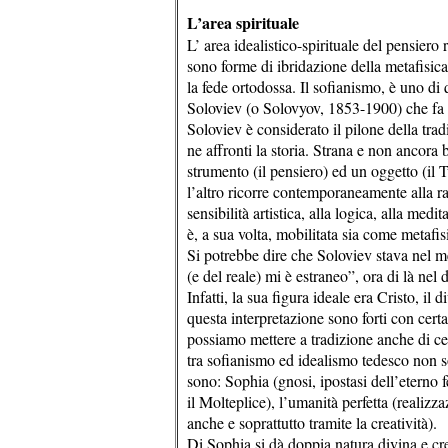
L’area spirituale
L’ area idealistico-spirituale del pensiero 
sono forme di ibridazione della metafisica 
la fede ortodossa. Il sofianismo, è uno di 
Soloviev (o Solovyov, 1853-1900) che fa p
Soloviev è considerato il pilone della trad
ne affronti la storia. Strana e non ancora
strumento (il pensiero) ed un oggetto (il 
l’altro ricorre contemporaneamente alla razi
sensibilità artistica, alla logica, alla medi
è, a sua volta, mobilitata sia come metafi
Si potrebbe dire che Soloviev stava nel m
(e del reale) mi è estraneo”, ora di là nel 
Infatti, la sua figura ideale era Cristo, i
questa interpretazione sono forti con cert
possiamo mettere a tradizione anche di cert
tra sofianismo ed idealismo tedesco non s
sono: Sophia (gnosi, ipostasi dell’eterno 
il Molteplice), l’umanità perfetta (realizza
anche e soprattutto tramite la creatività).
Di Sophia si dà doppia natura divina e cr