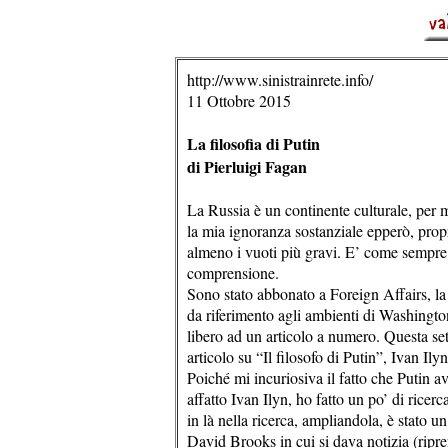
http://www.sinistrainrete.info/
11 Ottobre 2015
La filosofia di Putin
di Pierluigi Fagan
La Russia è un continente culturale, per m
la mia ignoranza sostanziale epperò, pro
almeno i vuoti più gravi. E’ come sempre, 
comprensione.
Sono stato abbonato a Foreign Affairs, la r
da riferimento agli ambienti di Washingt
libero ad un articolo a numero. Questa set
articolo su “Il filosofo di Putin”, Ivan I
Poiché mi incuriosiva il fatto che Putin a
affatto Ivan Ilyn, ho fatto un po’ di ricerc
in là nella ricerca, ampliandola, è stato 
David Brooks in cui si dava notizia (ri