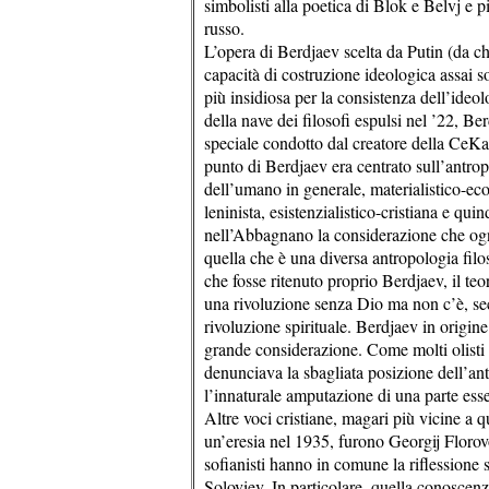
simbolisti alla poetica di Blok e Belvj e p
russo.
L’opera di Berdjaev scelta da Putin (da chi
capacità di costruzione ideologica assai so
più insidiosa per la consistenza dell’ideo
della nave dei filosofi espulsi nel ’22, Be
speciale condotto dal creatore della CeKa
punto di Berdjaev era centrato sull’antro
dell’umano in generale, materialistico-ec
leninista, esistenzialistico-cristiana e qui
nell’Abbagnano la considerazione che ogni 
quella che è una diversa antropologia filo
che fosse ritenuto proprio Berdjaev, il te
una rivoluzione senza Dio ma non c’è, se
rivoluzione spirituale. Berdjaev in origin
grande considerazione. Come molti olisti 
denunciava la sbagliata posizione dell’ant
l’innaturale amputazione di una parte ess
Altre voci cristiane, magari più vicine a 
un’eresia nel 1935, furono Georgij Floro
sofianisti hanno in comune la riflessione 
Soloviev. In particolare, quella conoscenza