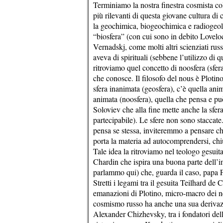
Terminiamo la nostra finestra cosmista co
più rilevanti di questa giovane cultura d
la geochimica, biogeochimica e radiogeolo
“biosfera” (con cui sono in debito Lovelo
Vernadskj, come molti altri scienziati rus
aveva di spirituali (sebbene l’utilizzo di 
ritroviamo quel concetto di noosfera (sfera
che conosce. Il filosofo del nous è Plotino
sfera inanimata (geosfera), c’è quella anim
animata (noosfera), quella che pensa e può 
Soloviev che alla fine mette anche la sfer
partecipabile). Le sfere non sono staccat
pensa se stessa, inviteremmo a pensare c
porta la materia ad autocomprendersi, chi
Tale idea la ritroviamo nel teologo gesuit
Chardin che ispira una buona parte dell’i
parlammo qui) che, guarda il caso, papa F
Stretti i legami tra il gesuita Teilhard de
emanazioni di Plotino, micro-macro dei n
cosmismo russo ha anche una sua derivazio
Alexander Chizhevsky, tra i fondatori del