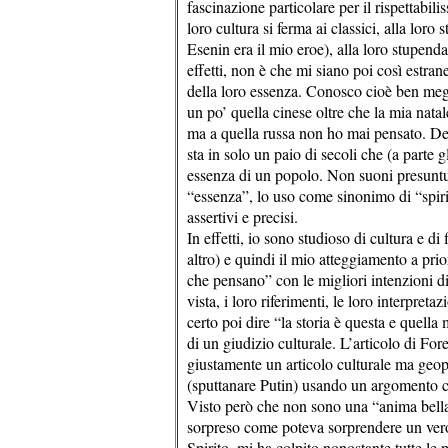
fascinazione particolare per il rispettabil
loro cultura si ferma ai classici, alla lor
Esenin era il mio eroe), alla loro stupenda
effetti, non è che mi siano poi così estr
della loro essenza. Conosco cioè ben megl
un po’ quella cinese oltre che la mia nata
ma a quella russa non ho mai pensato. Del 
sta in solo un paio di secoli che (a parte 
essenza di un popolo. Non suoni presunt
“essenza”, lo uso come sinonimo di “spirit
assertivi e precisi.
In effetti, io sono studioso di cultura e di
altro) e quindi il mio atteggiamento a pr
che pensano” con le migliori intenzioni d
vista, i loro riferimenti, le loro interpreta
certo poi dire “la storia è questa e quella
di un giudizio culturale. L’articolo di For
giustamente un articolo culturale ma geop
(sputtanare Putin) usando un argomento cul
Visto però che non sono una “anima bella
sorpreso come poteva sorprendere un vero
Spirito, mi ha colpito nonostante tutte l