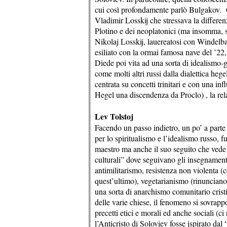
cui così profondamente parlò Bulgakov. C
Vladimir Losskij che stressava la differenz
Plotino e dei neoplatonici (ma insomma, 
Nikolaj Losskij, lauereatosi con Windelba
esiliato con la ormai famosa nave del ’22, 
Diede poi vita ad una sorta di idealismo-g
come molti altri russi dalla dialettica heg
centrata su concetti trinitari e con una in
Hegel una discendenza da Proclo) , la relaz
Lev Tolstoj
Facendo un passo indietro, un po’ a parte
per lo spiritualismo e l’idealismo russo, 
maestro ma anche il suo seguito che vede v
culturali” dove seguivano gli insegnamenti
antimilitarismo, resistenza non violenta (
quest’ultimo), vegetarianismo (rinunciano 
una sorta di anarchismo comunitario cristi
delle varie chiese, il fenomeno si sovrapp
precetti etici e morali ed anche sociali (ci
l’Anticristo di Soloviev fosse ispirato dal 