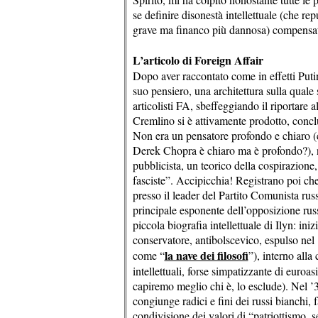
se definire disonestà intellettuale (che r
grave ma financo più dannosa) compensat
L’articolo di Foreign Affair
Dopo aver raccontato come in effetti Putin
suo pensiero, una architettura sulla quale 
articolisti FA, sbeffeggiando il riportare a
Cremlino si è attivamente prodotto, conclu
Non era un pensatore profondo e chiaro 
Derek Chopra è chiaro ma è profondo?), n
pubblicista, un teorico della cospirazione
fasciste”. Accipicchia! Registrano poi ch
presso il leader del Partito Comunista r
principale esponente dell’opposizione russ
piccola biografia intellettuale di Ilyn: ini
conservatore, antibolscevico, espulso nel
la nave dei filosofi
come “
”), interno alla
intellettuali, forse simpatizzante di euroa
capiremo meglio chi è, lo esclude). Nel ’
congiunge radici e fini dei russi bianchi,
condivisione dei valori di “patriottismo, s