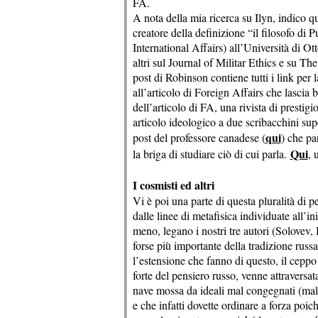
FA.
A nota della mia ricerca su Ilyn, indico q
creatore della definizione “il filosofo di
International Affairs) all’Università di Ott
altri sul Journal of Militar Ethics e su T
post di Robinson contiene tutti i link per
all’articolo di Foreign Affairs che lascia 
dell’articolo di FA, una rivista di presti
articolo ideologico a due scribacchini supe
qui
post del professore canadese (
) che pa
Qui
la briga di studiare ciò di cui parla.
, 
I cosmisti ed altri
Vi è poi una parte di questa pluralità di 
dalle linee di metafisica individuate all’i
meno, legano i nostri tre autori (Solovev, B
forse più importante della tradizione russa
l’estensione che fanno di questo, il cepp
forte del pensiero russo, venne attraversa
nave mossa da ideali mal congegnati (mal
e che infatti dovette ordinare a forza poic