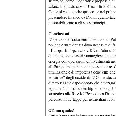
sistemico, come Kondratiev propose cicli n
solare. In questo caso, l’Uno –Tutto è int
Come si vede, anche qui, come nel politico
prescindere financo da Dio in quanto tale,
inesorabilmente a gli stessi principi.
Conclusioni
L’operazione “cofanetto filosofico” di Puti
politica è stata dettata dalla necessità di 
l’Europa dall’operazione Kiev, Putin si è
di una relazione assai vantaggiosa e natur
energia con operazioni di investimenti inc
all’Europa ma pare non si possano fare. C
umiliazione e di impotenza delle élite ch
tentatrice” degli occidentali? Come stacc
diretto legame capo-popolo che emarginass
legittimità di una leadership forte poiché 
strategico alla Russia? Ecco allora l’invi
percorso in tre tappe per riconciliarsi con s
Già ma quale?
I russi hanno probabilmente sia un proble