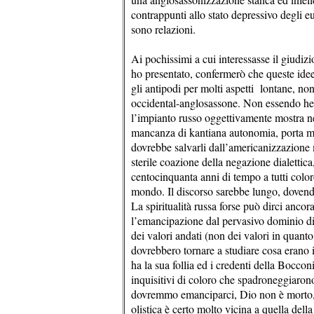
contrappunti allo stato depressivo degli eu
sono relazioni.
Ai pochissimi a cui interessasse il giudizi
ho presentato, confermerò che queste ide
gli antipodi per molti aspetti lontane, n
occidental-anglosassone. Non essendo hege
l’impianto russo oggettivamente mostra ne
mancanza di kantiana autonomia, porta molt
dovrebbe salvarli dall’americanizzazione
sterile coazione della negazione dialettic
centocinquanta anni di tempo a tutti colo
mondo. Il discorso sarebbe lungo, dovendo
La spiritualità russa forse può dirci anco
l’emancipazione dal pervasivo dominio di 
dei valori andati (non dei valori in quanto 
dovrebbero tornare a studiare cosa erano i
ha la sua follia ed i credenti della Bocco
inquisitivi di coloro che spadroneggiaron
dovremmo emanciparci, Dio non è morto, si
olistica è certo molto vicina a quella dell