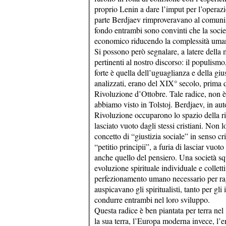
proprio Lenin a dare l’imput per l’operazi
parte Berdjaev rimproveravano al comunis
fondo entrambi sono convinti che la soci
economico riducendo la complessità umana
Si possono però segnalare, a latere della 
pertinenti al nostro discorso: il populis
forte è quella dell’uguaglianza e della gius
analizzati, erano del XIX° secolo, prima qu
Rivoluzione d’Ottobre. Tale radice, non è 
abbiamo visto in Tolstoj. Berdjaev, in aut
Rivoluzione occuparono lo spazio della ri
lasciato vuoto dagli stessi cristiani. Non 
concetto di “giustizia sociale” in senso cr
“petitio principii”, a furia di lasciar vuot
anche quello del pensiero. Una società squ
evoluzione spirituale individuale e colletti
perfezionamento umano necessario per rag
auspicavano gli spiritualisti, tanto per gli
condurre entrambi nel loro sviluppo.
Questa radice è ben piantata per terra nel
la sua terra, l’Europa moderna invece, l’e