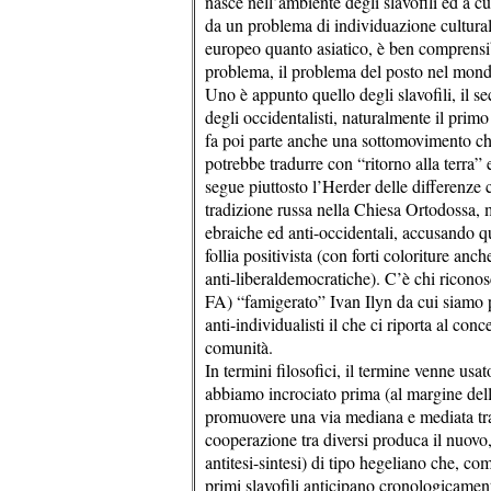
nasce nell’ambiente degli slavofili ed a c
da un problema di individuazione culturale 
europeo quanto asiatico, è ben comprensib
problema, il problema del posto nel mondo 
Uno è appunto quello degli slavofili, il se
degli occidentalisti, naturalmente il primo 
fa poi parte anche una sottomovimento ch
potrebbe tradurre con “ritorno alla terra” 
segue piuttosto l’Herder delle differenze 
tradizione russa nella Chiesa Ortodossa, ma
ebraiche ed anti-occidentali, accusando ques
follia positivista (con forti coloriture anc
anti-liberaldemocratiche). C’è chi riconosc
FA) “famigerato” Ivan Ilyn da cui siamo 
anti-individualisti il che ci riporta al con
comunità.
In termini filosofici, il termine venne usat
abbiamo incrociato prima (al margine della 
promuovere una via mediana e mediata tra 
cooperazione tra diversi produca il nuovo, 
antitesi-sintesi) di tipo hegeliano che, co
primi slavofili anticipano cronologicament