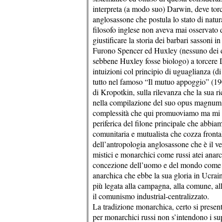
interpreta (a modo suo) Darwin, deve torce
anglosassone che postula lo stato di natur
filosofo inglese non aveva mai osservato d
giustificare la storia dei barbari sassoni i
Furono Spencer ed Huxley (nessuno dei du
sebbene Huxley fosse biologo) a torcere 
intuizioni col principio di uguaglianza (di 
tutto nel famoso “Il mutuo appoggio” (19
di Kropotkin, sulla rilevanza che la sua ri
nella compilazione del suo opus magnum, a
complessità che qui promuoviamo ma mi li
periferica del filone principale che abbi
comunitaria e mutualista che cozza fronta
dell’antropologia anglosassone che è il ve
mistici e monarchici come russi atei anarc
concezione dell’uomo e del mondo come Un
anarchica che ebbe la sua gloria in Ucra
più legata alla campagna, alla comune, all
il comunismo industrial-centralizzato.
La tradizione monarchica, certo si presen
per monarchici russi non s’intendono i su