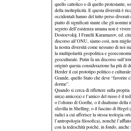
quello cattolico o di quello protestante, s
della molteplicità. E questa diversità è ricc
occidentali hanno del tutto perso divorati 
piatto di significati stante che gli uomini
segreto dell’esistenza umana non è vivere
Dostoevskij, I Fratelli Karamazov, ed. cita
discorso all’ONU, siamo così, non miglior
la nostra diversità come nessuno di noi mai
la multipolarità geopolitica e geoeconomi
geoculturale. Putin fa un discorso sull’irri
originò questa considerazione ha più di d
Herder il cui prototipo politico e culturale
Grande, quello Stato che deve “favorire ci
dorme”.
Quando si cerca di riflettere sulla propria
un(a) amico(a) e l’amico del russo è il te
o l’olismo di Goethe, o il dualismo della 
sfavilla in Shelling, o il fascino di Hegel
radici a cui afferisce la stessa teologia 
l’antropologia filosofica), nonché l’afflat
con la tedeschità poiché, in fondo, anche i 