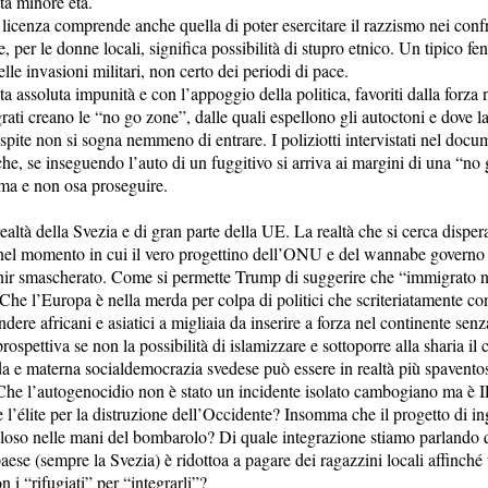
ta minore età.
 licenza comprende anche quella di poter esercitare il razzismo nei confr
, per le donne locali, significa possibilità di stupro etnico. Un tipico 
lle invasioni militari, non certo dei periodi di pace.
ta assoluta impunità e con l’appoggio della politica, favoriti dalla forza
ati creano le “no go zone”, dalle quali espellono gli autoctoni e dove la
spite non si sogna nemmeno di entrare. I poliziotti intervistati nel docu
e, se inseguendo l’auto di un fuggitivo si arriva ai margini di una “no 
erma e non osa proseguire.
ealtà della Svezia e di gran parte della UE. La realtà che si cerca dispe
el momento in cui il vero progettino dell’ONU e del wannabe governo
enir smascherato. Come si permette Trump di suggerire che “immigrato 
 Che l’Europa è nella merda per colpa di politici che scriteriatamente c
dere africani e asiatici a migliaia da inserire a forza nel continente senza
rospettiva se non la possibilità di islamizzare e sottoporre alla sharia il
a e materna socialdemocrazia svedese può essere in realtà più spavento
Che l’autogenocidio non è stato un incidente isolato cambogiano ma è I
 l’élite per la distruzione dell’Occidente? Insomma che il progetto di i
ploso nelle mani del bombarolo? Di quale integrazione stiamo parlando
aese (sempre la Svezia) è ridottoa a pagare dei ragazzini locali affinché
 i “rifugiati” per “integrarli”?