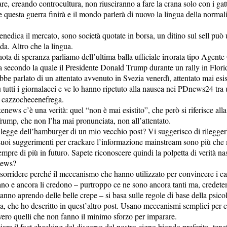
re, creando controcultura, non riusciranno a fare la crana solo con i gatt
e questa guerra finirà e il mondo parlerà di nuovo la lingua della normali
enedica il mercato, sono società quotate in borsa, un ditino sul sell può
da. Altro che la lingua.
ota di speranza parliamo dell’ultima balla ufficiale irrorata tipo Agent
secondo la quale il Presidente Donald Trump durante un rally in Flori
bbe parlato di un attentato avvenuto in Svezia venerdì, attentato mai esis
u tutti i giornalacci e ve lo hanno ripetuto alla nausea nei PDnews24 tra
 cazzochecenefrega.
enews c’è una verità: quel “non è mai esistito”, che però si riferisce alla
 Trump, che non l’ha mai pronunciata, non all’attentato.
 legge dell’hamburger di un mio vecchio post? Vi suggerisco di rilegger
suoi suggerimenti per crackare l’informazione mainstream sono più che 
mpre di più in futuro. Sapete riconoscere quindi la polpetta di verità na
news?
sorridere perché il meccanismo che hanno utilizzato per convincere i ca
tano e ancora li credono – purtroppo ce ne sono ancora tanti ma, credetem
tanno aprendo delle belle crepe – si basa sulle regole di base della psico
a, che ho descritto in quest’altro post. Usano meccanismi semplici per c
vero quelli che non fanno il minimo sforzo per imparare.
iare il fact checking del discorso del nostro cigno biondo preferito, ten