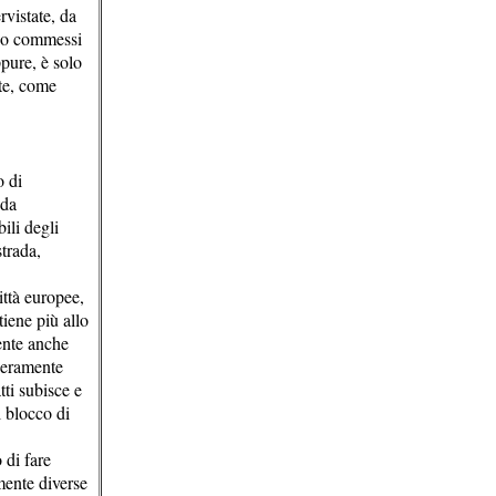
rvistate, da
ono commessi
pure, è solo
te, come
o di
 da
ili degli
strada,
ittà europee,
tiene più allo
ente anche
iberamente
ti subisce e
l blocco di
 di fare
mente diverse