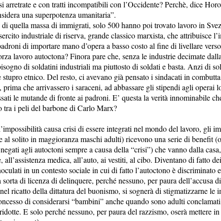
si arretrate e con tratti incompatibili con l’Occidente? Perchè, dice Horo
nsidera una superpotenza umanitaria”.
 di quella massa di immigrati, solo 500 hanno poi trovato lavoro in Sve
sercito industriale di riserva, grande classico marxista, che attribuisce l’
adroni di importare mano d’opera a basso costo al fine di livellare verso 
forza lavoro autoctona? Finora pare che, senza le industrie decimate dalla 
isogno di soldatini industriali ma piuttosto di soldati e basta. Anzi di so
stupro etnico. Del resto, ci avevano già pensato i sindacati in combutta 
a, prima che arrivassero i saraceni, ad abbassare gli stipendi agli operai l
sati le mutande di fronte ai padroni. E’ questa la verità innominabile ch
tra i peli del barbone di Carlo Marx?
impossibilità causa crisi di essere integrati nel mondo del lavoro, gli im
 al solito in maggioranza maschi adulti) ricevono una serie di benefit (o
 negati agli autoctoni sempre a causa della “crisi”) che vanno dalla casa,
e, all’assistenza medica, all’auto, ai vestiti, al cibo. Diventano di fatto dei
culati in un contesto sociale in cui di fatto l’autoctono è discriminato e,
 sorta di licenza di delinquere, perché nessuno, per paura dell’accusa d
nel ricatto della dittatura del buonismo, si sognerà di stigmatizzarne le 
oncesso di considerarsi “bambini” anche quando sono adulti conclamati
ridotte. E solo perché nessuno, per paura del razzismo, oserà mettere in