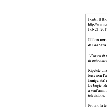
Fonte: Il Bl
http://www.c
Feb 21, 201
Il libro ner
di Barbara
“Psicosi di 
di autocons
Ripetete una
forse non l’
famigerata) n
Le bugie tal
a vent’anni f
televisione.
Proprio la t