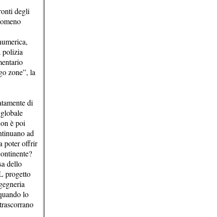
onti degli
fenomeno
 numerica,
 polizia
mentario
go zone”, la
ratamente di
 globale
non è poi
ontinuano ad
 poter offrir
 continente?
sa dello
L progetto
ngegneria
 quando lo
 trascorrano