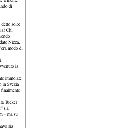
ando di
.
detto solo:
ia! Chi
avendo
date Nizza,
c’era modo di
i
avvenuto la
ate immolate
o in Svezia
e finalmente
sta Tucker
” (la
am – ma su
navo sia