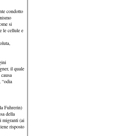
nte condotto
onismo
Come si
 le cellule e
oluta,
gini
ner, il quale
a causa
, “odia
la Fuhrerin)
sa della
i migranti (ai
iene risposto