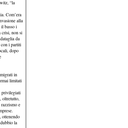
witz, “la
zia. Com’era
invasione alla
il basso i
crisi, non si
ldataglia da
con i partiti
ocali, dopo
e
migrati in
rmai limitati
 privilegiati
 oltretutto,
i razzismo e
imprese.
, ottenendo
 dubbio la