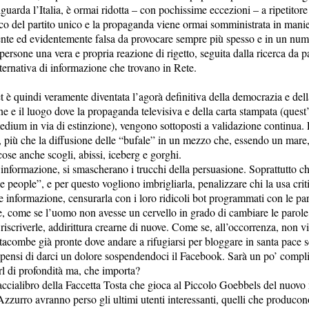
guarda l’Italia, è ormai ridotta – con pochissime eccezioni – a ripetitore
co del partito unico e la propaganda viene ormai somministrata in manie
te ed evidentemente falsa da provocare sempre più spesso e in un num
persone una vera e propria reazione di rigetto, seguita dalla ricerca da pa
ternativa di informazione che trovano in Rete.
t è quindi veramente diventata l’agorà definitiva della democrazia e dell
ne e il luogo dove la propaganda televisiva e della carta stampata (quest
dium in via di estinzione), vengono sottoposti a validazione continua. 
, più che la diffusione delle “bufale” in un mezzo che, essendo un mare
cose anche scogli, abissi, iceberg e gorghi.
a informazione, si smascherano i trucchi della persuasione. Soprattutto 
e people”, e per questo vogliono imbrigliarla, penalizzare chi la usa cri
re informazione, censurarla con i loro ridicoli bot programmati con le pa
e, come se l’uomo non avesse un cervello in grado di cambiare le parole
 riscriverle, addirittura crearne di nuove. Come se, all’occorrenza, non vi
atacombe già pronte dove andare a rifugiarsi per bloggare in santa pace 
 pensi di darci un dolore sospendendoci il Facebook. Sarà un po’ compl
url di profondità ma, che importa?
ccialibro della Faccetta Tosta che gioca al Piccolo Goebbels del nuovo 
Azzurro avranno perso gli ultimi utenti interessanti, quelli che producon