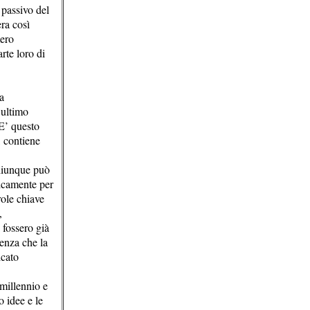
 passivo del
ra così
ero
rte loro di
a
’ultimo
E’ questo
, contiene
chiunque può
ticamente per
role chiave
,
 fossero già
senza che la
icato
millennio e
o idee e le