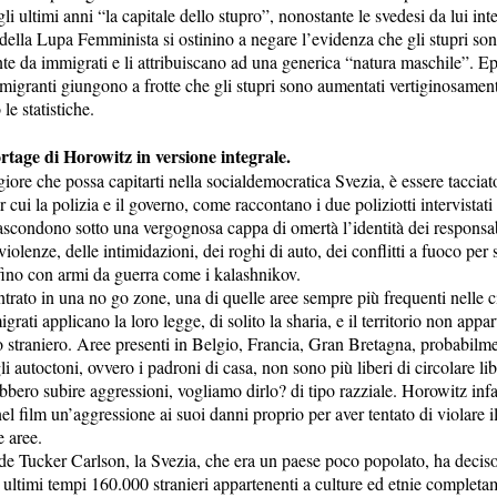
li ultimi anni “la capitale dello stupro”, nonostante le svedesi da lui inte
 della Lupa Femminista si ostinino a negare l’evidenza che gli stupri s
te da immigrati e li attribuiscano ad una generica “natura maschile”. Ep
migranti giungono a frotte che gli stupri sono aumentati vertiginosamen
le statistiche.
rtage di Horowitz in versione integrale.
iore che possa capitarti nella socialdemocratica Svezia, è essere tacciat
 cui la polizia e il governo, come raccontano i due poliziotti intervistati
scondono sotto una vergognosa cappa di omertà l’identità dei responsab
 violenze, delle intimidazioni, dei roghi di auto, dei conflitti a fuoco per 
fino con armi da guerra come i kalashnikov.
entrato in una no go zone, una di quelle aree sempre più frequenti nelle c
grati applicano la loro legge, di solito la sharia, e il territorio non appar
o straniero. Aree presenti in Belgio, Francia, Gran Bretagna, probabilm
gli autoctoni, ovvero i padroni di casa, non sono più liberi di circolare l
bbero subire aggressioni, vogliamo dirlo? di tipo razziale. Horowitz infat
l film un’aggressione ai suoi danni proprio per aver tentato di violare i
e aree.
de Tucker Carlson, la Svezia, che era un paese poco popolato, ha deciso
i ultimi tempi 160.000 stranieri appartenenti a culture ed etnie completa