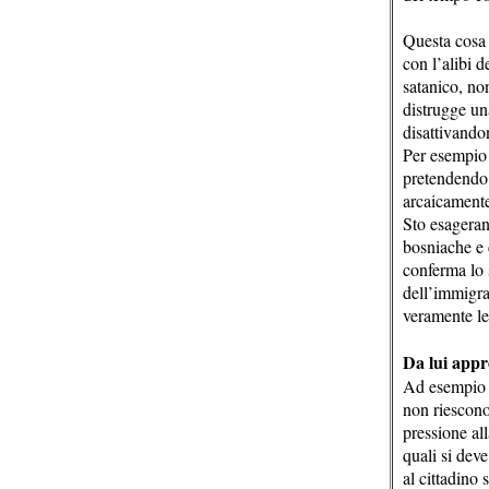
Questa cosa 
con l’alibi 
satanico, non
distrugge una
disattivando
Per esempio 
pretendendo 
arcaicamente
Sto esageran
bosniache e 
conferma lo s
dell’immigra
veramente le
Da lui appr
Ad esempio c
non riescono
pressione all
quali si dev
al cittadino 