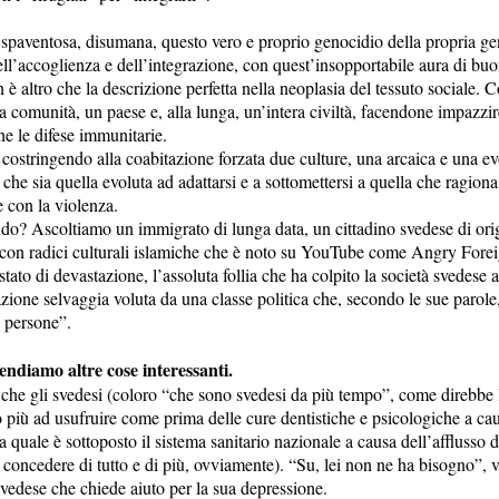
spaventosa, disumana, questo vero e proprio genocidio della propria ge
dell’accoglienza e dell’integrazione, con quest’insopportabile aura di bu
 è altro che la descrizione perfetta nella neoplasia del tessuto sociale. 
 comunità, un paese e, alla lunga, un’intera civiltà, facendone impazzire
ne le difese immunitarie.
costringendo alla coabitazione forzata due culture, una arcaica e una ev
che sia quella evoluta ad adattarsi e a sottomettersi a quella che ragiona
 con la violenza.
do? Ascoltiamo un immigrato di lunga data, un cittadino svedese di ori
con radici culturali islamiche che è noto su YouTube come Angry Foreig
tato di devastazione, l’assoluta follia che ha colpito la società svedese 
zione selvaggia voluta da una classe politica che, secondo le sue parole
 persone”.
endiamo altre cose interessanti.
he gli svedesi (coloro “che sono svedesi da più tempo”, come direbbe 
 più ad usufruire come prima delle cure dentistiche e psicologiche a cau
a quale è sottoposto il sistema sanitario nazionale a causa dell’afflusso d
e concedere di tutto e di più, ovviamente). “Su, lei non ne ha bisogno”, v
svedese che chiede aiuto per la sua depressione.