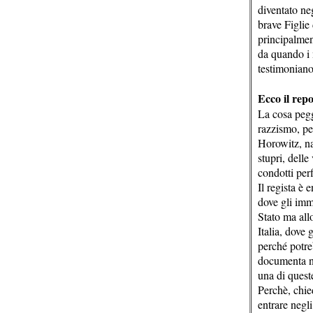
diventato neg
brave Figlie
principalmen
da quando i 
testimoniano 
Ecco il repo
La cosa pegg
razzismo, per
Horowitz, na
stupri, delle
condotti per
Il regista è 
dove gli immi
Stato ma all
Italia, dove 
perché potre
documenta ne
una di quest
Perchè, chie
entrare negl