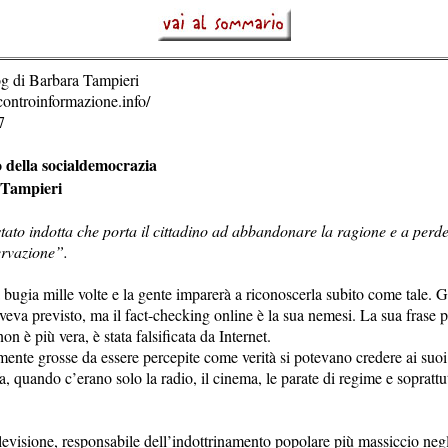
og di Barbara Tampieri
ontroinformazione.info/
7
o della socialdemocrazia
 Tampieri
stato indotta che porta il cittadino ad abbandonare la ragione e a perder
ervazione”.
 bugia mille volte e la gente imparerà a riconoscerla subito come tale. 
aveva previsto, ma il fact-checking online è la sua nemesi. La sua frase 
on è più vera, è stata falsificata da Internet.
mente grosse da essere percepite come verità si potevano credere ai suoi
a, quando c’erano solo la radio, il cinema, le parate di regime e soprattut
elevisione, responsabile dell’indottrinamento popolare più massiccio neg