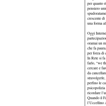
per quanto ri
pensiero uni
spudoratamen
crescente di 
una forma al
Oggi Interne
partecipazio
oramai un me
che fa paura
per forza di 
In Rete si f
farlo, “we th
cercare e fa
da cancellar
stravolgerle,
perfino le c
psicopolizia
ricordare l’
Quando il Fa
l’Uccellino 