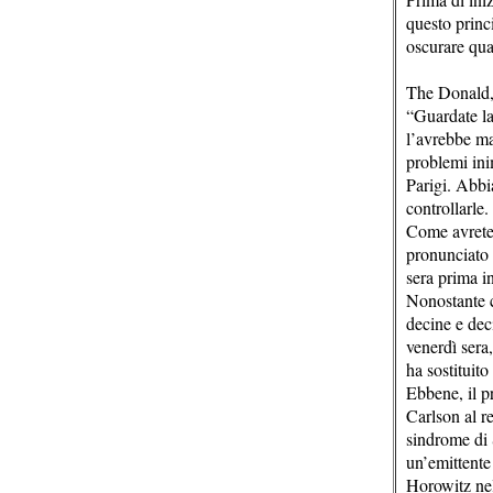
questo princ
oscurare qua
The Donald, 
“Guardate la
l’avrebbe ma
problemi ini
Parigi. Abbi
controllarle
Come avrete 
pronunciato 
sera prima i
Nonostante 
decine e deci
venerdì sera,
ha sostituito
Ebbene, il p
Carlson al r
sindrome di 
un’emittente
Horowitz nel