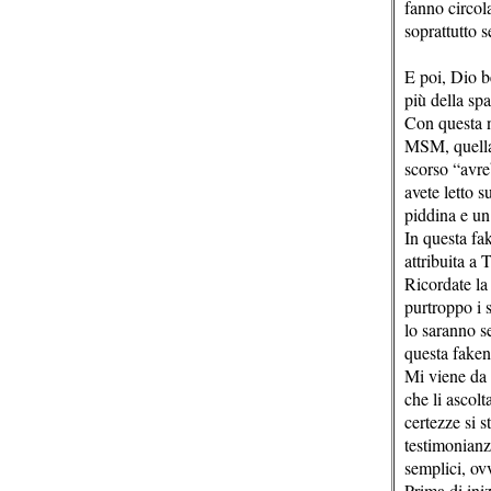
fanno circola
soprattutto s
E poi, Dio b
più della spa
Con questa n
MSM, quella 
scorso “avre
avete letto s
piddina e un
In questa fak
attribuita a
Ricordate la
purtroppo i 
lo saranno se
questa fake
Mi viene da 
che li ascol
certezze si s
testimonianz
semplici, ov
Prima di iniz