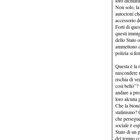
loro dichiara
Non solo, la
autoctoni che
accessorio de
Forti di ques
questi immigr
dello Stato o
ammettono ch
polizia si f
Questa è la r
nascondere n
rischia di v
così bello”?
andare a pren
loro alcuna p
Che la biond
stalinismo? 
che persegue
sociale è es
Stato di un p
del tempo con