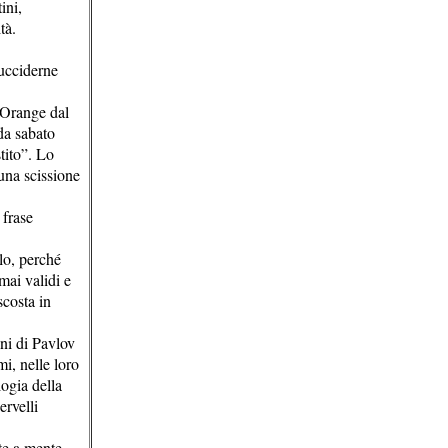
ini,
tà.
 ucciderne
e Orange dal
da sabato
tito”. Lo
 una scissione
 frase
lo, perché
mai validi e
scosta in
ni di Pavlov
i, nelle loro
logia della
ervelli
ete a mente