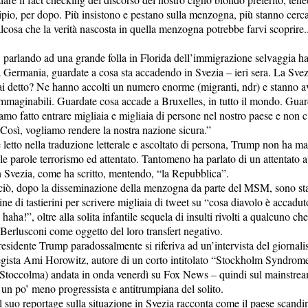
ipio, per dopo. Più insistono e pestano sulla menzogna, più stanno cerc
lcosa che la verità nascosta in quella menzogna potrebbe farvi scoprire.
parlando ad una grande folla in Florida dell’immigrazione selvaggia ha 
 Germania, guardate a cosa sta accadendo in Svezia – ieri sera. La Svez
i detto? Ne hanno accolti un numero enorme (migranti, ndr) e stanno 
mmaginabili. Guardate cosa accade a Bruxelles, in tutto il mondo. Guar
amo fatto entrare migliaia e migliaia di persone nel nostro paese e non 
. Così, vogliamo rendere la nostra nazione sicura.”
letto nella traduzione letterale e ascoltato di persona, Trump non ha ma
le parole terrorismo ed attentato. Tantomeno ha parlato di un attentato 
n Svezia, come ha scritto, mentendo, “la Repubblica”.
ciò, dopo la disseminazione della menzogna da parte del MSM, sono st
ne di tastierini per scrivere migliaia di tweet su “cosa diavolo è accadut
 haha!”, oltre alla solita infantile sequela di insulti rivolti a qualcuno ch
 Berlusconi come oggetto del loro transfert negativo.
residente Trump paradossalmente si riferiva ad un’intervista del giornali
egista Ami Horowitz, autore di un corto intitolato “Stockholm Syndrome
Stoccolma) andata in onda venerdì su Fox News – quindi sul mainstre
 un po’ meno progressista e antitrumpiana del solito.
 suo reportage sulla situazione in Svezia racconta come il paese scandi