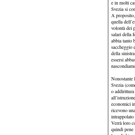
e in molti ca
Svezia si co
A proposito,
quella dell’e
volontà dei p
salari della 
abbia tanto b
saccheggio e 
della sinistr
essersi abbas
nascondiamo 
Nonostante l’
Svezia (come
o addirittura
all’istruzion
economici ino
ricevono una
intrappolato 
Verrà loro c
quindi pene 