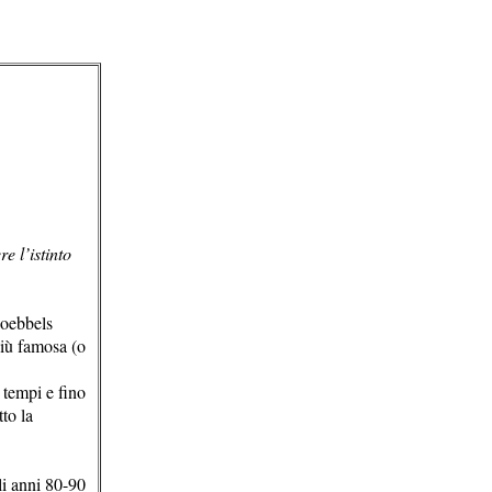
e l’istinto
Goebbels
più famosa (o
 tempi e fino
to la
li anni 80-90