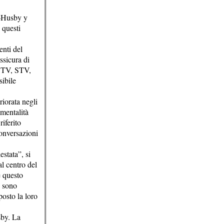
i–Husby y
 questi
nti del
ssicura di
rk TV, STV,
sibile
riorata negli
 mentalità
riferito
conversazioni
stata”, si
l centro del
e questo
n sono
osto la loro
sby. La