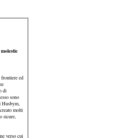
 molestie
 frontiere ed
ne
o di
desso sono
 di Husbym,
creato molti
o sicure,
ne verso cui