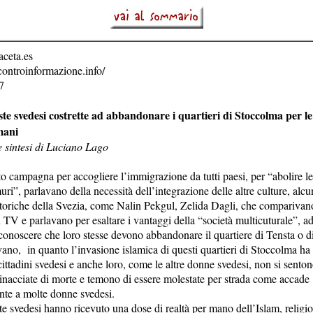
aceta.es
ontroinformazione.info/
7
te svedesi costrette ad abbandonare i quartieri di Stoccolma per le
mani
 sintesi di Luciano Lago
o campagna per accogliere l’immigrazione da tutti paesi, per “abolire le
uri”, parlavano della necessità dell’integrazione delle altre culture, alcu
toriche della Svezia, come Nalin Pekgul, Zelida Dagli, che comparivan
 TV e parlavano per esaltare i vantaggi della “società multicuturale”, a
riconoscere che loro stesse devono abbandonare il quartiere di Tensta o
vano, in quanto l’invasione islamica di questi quartieri di Stoccolma ha 
ittadini svedesi e anche loro, come le altre donne svedesi, non si senton
inacciate di morte e temono di essere molestate per strada come accade
te a molte donne svedesi.
e svedesi hanno ricevuto una dose di realtà per mano dell’Islam, religio