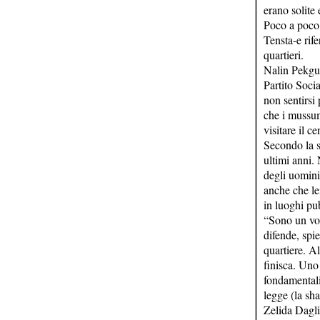
erano solite
Poco a poco 
Tensta-e rife
quartieri.
Nalin Pekgul
Partito Soci
non sentirsi
che i mussuma
visitare il c
Secondo la su
ultimi anni.
degli uomini 
anche che le
in luoghi pub
“Sono un vol
difende, spi
quartiere. A
finisca. Uno
fondamentali
legge (la sha
Zelida Dagli,