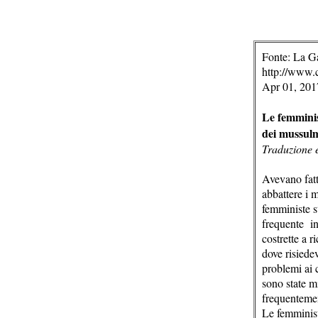
Fonte: La G
http://www.c
Apr 01, 201
Le femminis
dei mussul
Traduzione e
Avevano fatt
abbattere i m
femministe s
frequente in
costrette a 
dove risiede
problemi ai c
sono state m
frequentemen
Le femminist