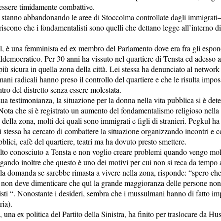
 essere timidamente combattive.
stanno abbandonando le aree di Stoccolma controllate dagli immigrat
riscono che i fondamentalisti sono quelli che dettano legge all’interno di
, è una femminista ed ex membro del Parlamento dove era fra gli espone
aldemocratico. Per 30 anni ha vissuto nel quartiere di Tensta ed adesso a
 più sicura in quella zona della città. Lei stessa ha denunciato al netwo
ni radicali hanno preso il controllo del quartiere e che le risulta impos
entro del distretto senza essere molestata.
a testimonianza, la situazione per la donna nella vita pubblica si è dete
 Nota che si è registrato un aumento del fondamentalismo religioso nella
della zona, molti dei quali sono immigrati e figli di stranieri. Pegkul ha 
i stessa ha cercato di combattere la situazione organizzando incontri e 
blici, cafè del quartiere, teatri ma ha dovuto presto smettere.
to conosciuto a Tensta e non voglio creare problemi quando vengo mole
egando inoltre che questo è uno dei motivi per cui non si reca da tempo a
lla domanda se sarebbe rimasta a vivere nella zona, risponde: “spero ch
 non deve dimenticare che quì la grande maggioranza delle persone no
sti “. Nonostante i desideri, sembra che i mussulmani hanno di fatto imp
ria).
 una ex politica del Partito della Sinistra, ha finito per traslocare da Hu