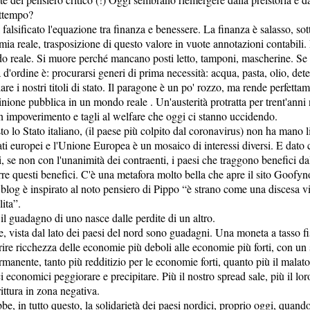
attempo?
alsificato l'equazione tra finanza e benessere. La finanza è salasso, sot
mia reale, trasposizione di questo valore in vuote annotazioni contabili
 reale. Si muore perché mancano posti letto, tamponi, mascherine. Se i
a d'ordine è: procurarsi generi di prima necessità: acqua, pasta, olio, det
e i nostri titoli di stato. Il paragone è un po' rozzo, ma rende perfettam
pinione pubblica in un mondo reale . Un'austerità protratta per trent'ann
n impoverimento e tagli al welfare che oggi ci stanno uccidendo.
to lo Stato italiano, (il paese più colpito dal coronavirus) non ha mano 
tati europei e l'Unione Europea è un mosaico di interessi diversi. E dato c
 se non con l'unanimità dei contraenti, i paesi che traggono benefici da
urre questi benefici. C'è una metafora molto bella che apre il sito Goofy
log è inspirato al noto pensiero di Pippo “è strano come una discesa vi
lita”.
il guadagno di uno nasce dalle perdite di un altro.
e, vista dal lato dei paesi del nord sono guadagni. Una moneta a tasso f
ferire ricchezza delle economie più deboli alle economie più forti, con un
ermanente, tanto più redditizio per le economie forti, quanto più il malat
ci economici peggiorare e precipitare. Più il nostro spread sale, più il lo
ittura in zona negativa.
e, in tutto questo, la solidarietà dei paesi nordici, proprio oggi, quando 