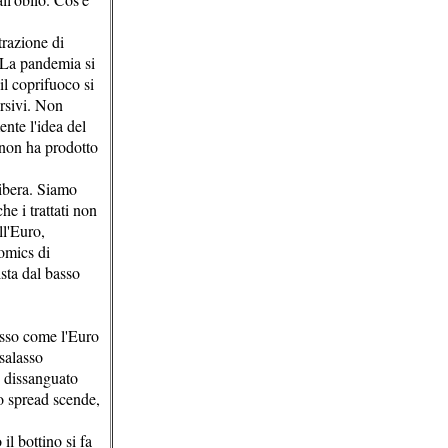
trazione di
. La pandemia si
l coprifuoco si
ersivi. Non
ente l'idea del
i non ha prodotto
libera. Siamo
he i trattati non
ll'Euro,
nomics di
sta dal basso
isso come l'Euro
 salasso
o dissanguato
ro spread scende,
il bottino si fa