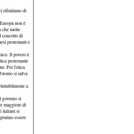
i rifiutiamo di
L'Europa non è
a che mette
l concetto di
esi protestanti e
ico. Il povero è
ica protestante
e. Per l'etica
 l'uomo si salva
eluttabilmente a
l governo si
re maggiore di
italiani si
sapranno essere