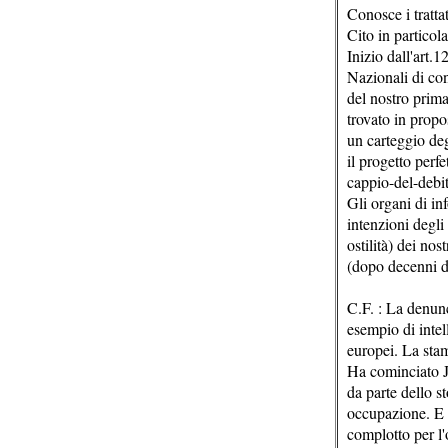
Conosce i tratta
Cito in particol
Inizio dall'art
Nazionali di co
del nostro prima
trovato in propo
un carteggio deg
il progetto perf
cappio-del-debi
Gli organi di in
intenzioni degli
ostilità) dei no
(dopo decenni di
C.F. : La denunc
esempio di intell
europei. La stam
Ha cominciato J
da parte dello s
occupazione. E ci
complotto per l'