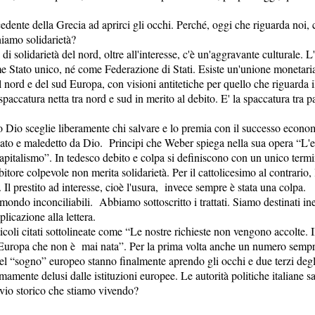
dente della Grecia ad aprirci gli occhi. Perché, oggi che riguarda noi, c
hiamo solidarietà?
i solidarietà del nord, oltre all'interesse, c'è un'aggravante culturale. 
e Stato unico, né come Federazione di Stati. Esiste un'unione monetari
l nord e del sud Europa, con visioni antitetiche per quello che riguarda i
spaccatura netta tra nord e sud in merito al debito. E' la spaccatura tra pa
o Dio sceglie liberamente chi salvare e lo premia con il successo econom
ato e maledetto da Dio. Principi che Weber spiega nella sua opera “L'et
 capitalismo”. In tedesco debito e colpa si definiscono con un unico termin
bitore colpevole non merita solidarietà. Per il cattolicesimo al contrario,
. Il prestito ad interesse, cioè l'usura, invece sempre è stata una colpa.
mondo inconciliabili. Abbiamo sottoscritto i trattati. Siamo destinati in
plicazione alla lettera.
icoli citati sottolineate come “Le nostre richieste non vengono accolte. I
 Europa che non è mai nata”. Per la prima volta anche un numero semp
el “sogno” europeo stanno finalmente aprendo gli occhi e due terzi degli 
mamente delusi dalle istituzioni europee. Le autorità politiche italiane 
bivio storico che stiamo vivendo?