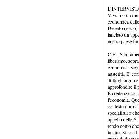
L’INTERVIST
Viviamo un momen
economica dalle 
Deserto (rosso)
lanciato un appel
nostro paese fin
C.F. : Sicuramen
liberismo, sopra
economisti Keyne
austerità. E' co
Tutti gli argome
approfondire il
È credenza condi
l'economia. Ques
contesto normal
specialistico ch
appello delle S
rendo conto che
in atto. Sino ad
punta di diamant