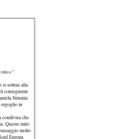
critico”
si sottrae alla
 il conseguente
aniela Strumia
i orgoglio in
za condivisa che
mia. Questo mito
n passaggio molto
l Nord Europa