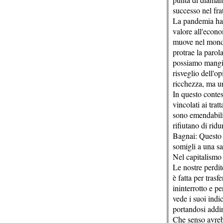
successo nel fr
La pandemia ha f
valore all'econo
muove nel mondo
protrae la parol
possiamo mangiar
risveglio dell'o
ricchezza, ma u
In questo contes
vincolati ai trat
sono emendabili,
rifiutano di rid
Bagnai: Questo b
somigli a una sa
Nel capitalismo 
Le nostre perdit
è fatta per tras
ininterrotto e p
vede i suoi indi
portandosi addir
Che senso avrebb