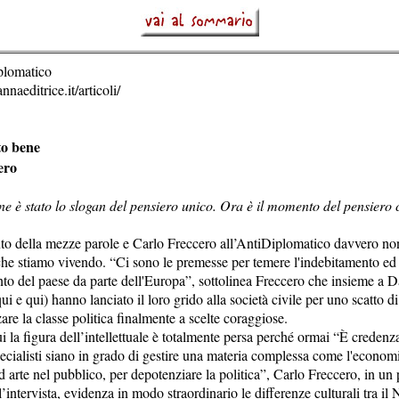
plomatico
naeditrice.it/articoli/
to bene
ero
ne è stato lo slogan del pensiero unico. Ora è il momento del pensiero 
o della mezze parole e Carlo Freccero all’AntiDiplomatico davvero non 
che stiamo vivendo. “Ci sono le premesse per temere l'indebitamento ed
o del paese da parte dell'Europa”, sottolinea Freccero che insieme a D
qui e qui) hanno lanciato il loro grido alla società civile per uno scatto d
zare la classe politica finalmente a scelte coraggiose.
ui la figura dell’intellettuale è totalmente persa perché ormai “È creden
pecialisti siano in grado di gestire una materia complessa come l'econo
ad arte nel pubblico, per depotenziare la politica”, Carlo Freccero, in u
ll’intervista, evidenza in modo straordinario le differenze culturali tra i