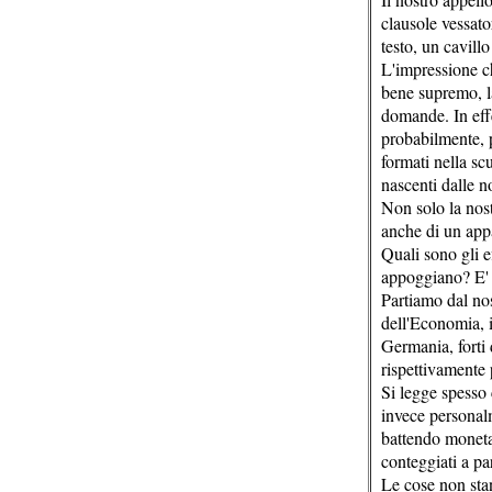
clausole vessator
testo, un cavill
L'impressione ch
bene supremo, la
domande. In effe
probabilmente, pe
formati nella sc
nascenti dalle 
Non solo la nos
anche di un appar
Quali sono gli ef
appoggiano? E' 
Partiamo dal nos
dell'Economia, i
Germania, forti 
rispettivamente 
Si legge spesso 
invece personal
battendo moneta 
conteggiati a pa
Le cose non stan