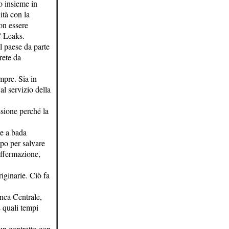
o insieme in
ità con la
on essere
C Leaks.
l paese da parte
rete da
mpre. Sia in
l servizio della
sione perché la
e a bada
mpo per salvare
affermazione,
iginarie. Ciò fa
nca Centrale,
E quali tempi
 un contratto con