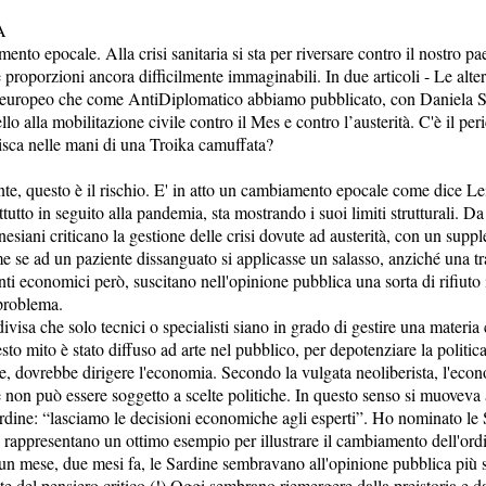
A
to epocale. Alla crisi sanitaria si sta per riversare contro il nostro pae
proporzioni ancora difficilmente immaginabili. In due articoli - Le alt
 europeo che come AntiDiplomatico abbiamo pubblicato, con Daniela S
lo alla mobilitazione civile contro il Mes e contro l’austerità. C'è il peri
isca nelle mani di una Troika camuffata?
te, questo è il rischio. E' in atto un cambiamento epocale come dice Lei.
ttutto in seguito alla pandemia, sta mostrando i suoi limiti strutturali. D
siani criticano la gestione delle crisi dovute ad austerità, con un supp
me se ad un paziente dissanguato si applicasse un salasso, anziché una tr
nti economici però, suscitano nell'opinione pubblica una sorta di rifiut
 problema.
visa che solo tecnici o specialisti siano in grado di gestire una mater
to mito è stato diffuso ad arte nel pubblico, per depotenziare la politica
e, dovrebbe dirigere l'economia. Secondo la vulgata neoliberista, l'eco
e non può essere soggetto a scelte politiche. In questo senso si muoveva 
ardine: “lasciamo le decisioni economiche agli esperti”. Ho nominato le
 rappresentano un ottimo esempio per illustrare il cambiamento dell'ord
 un mese, due mesi fa, le Sardine sembravano all'opinione pubblica più 
e del pensiero critico (!) Oggi sembrano riemergere dalla preistoria e da