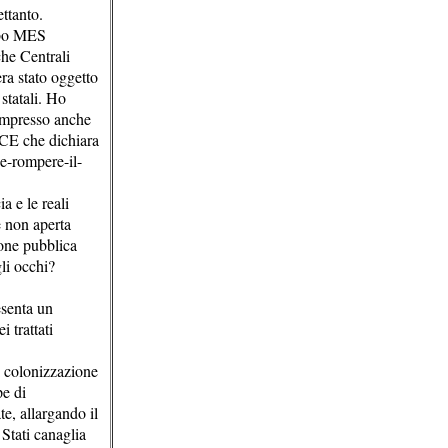
ettanto.
cubo MES
che Centrali
ra stato oggetto
statali. Ho
compresso anche
 BCE che dichiara
ue-rompere-il-
a e le reali
e non aperta
ione pubblica
li occhi?
esenta un
i trattati
i colonizzazione
pe di
te, allargando il
 Stati canaglia