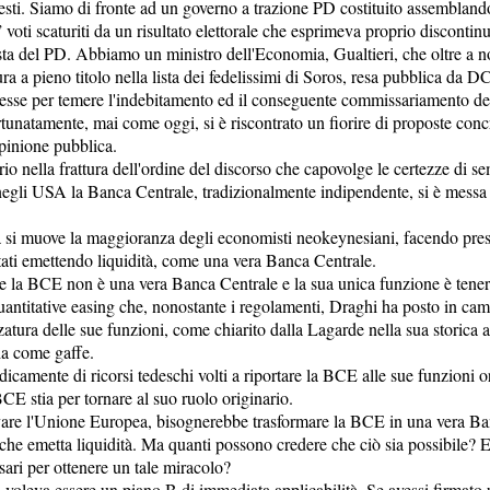
esti. Siamo di fronte ad un governo a trazione PD costituito assembland
voti scaturiti da un risultato elettorale che esprimeva proprio discontinu
sta del PD. Abbiamo un ministro dell'Economia, Gualtieri, che oltre a n
ra a pieno titolo nella lista dei fedelissimi di Soros, resa pubblica da D
esse per temere l'indebitamento ed il conseguente commissariamento de
tunatamente, mai come oggi, si è riscontrato un fiorire di proposte conc
pinione pubblica.
rio nella frattura dell'ordine del discorso che capovolge le certezze di se
negli USA la Banca Centrale, tradizionalmente indipendente, si è messa a
.
a si muove la maggioranza degli economisti neokeynesiani, facendo pres
tati emettendo liquidità, come una vera Banca Centrale.
 la BCE non è una vera Banca Centrale e la sua unica funzione è tener
 quantitative easing che, nonostante i regolamenti, Draghi ha posto in ca
rzatura delle sue funzioni, come chiarito dalla Lagarde nella sua storica 
ria come gaffe.
camente di ricorsi tedeschi volti a riportare la BCE alle sue funzioni or
CE stia per tornare al suo ruolo originario.
lvare l'Unione Europea, bisognerebbe trasformare la BCE in una vera Ba
che emetta liquidità. Ma quanti possono credere che ciò sia possibile? 
ari per ottenere un tale miracolo?
o voleva essere un piano B di immediata applicabilità. Se avessi firmato