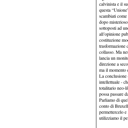
calvinista e il 
questa “Unione”.
scambiati come O
dopo misterioso
sottoposti ad un
all’opinione pub
costituzione mod
trasformazione de
collasso. Ma nes
lancia un monito
direzione a sec
ma il momento d
La conclusione d
intellettuale - 
totalitario neo-
possa passare da
Parliamo di quel
conto di Bruxell
permettercelo e 
utilizziamo il pe