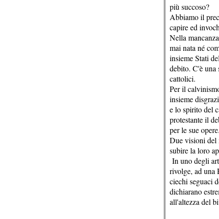
più succoso?
Abbiamo il prece
capire ed invoc
Nella mancanza d
mai nata né com
insieme Stati de
debito. C'è una 
cattolici.
Per il calvinism
insieme disgrazi
e lo spirito del
protestante il de
per le sue opere
Due visioni del 
subire la loro ap
In uno degli art
rivolge, ad una
ciechi seguaci d
dichiarano estre
all'altezza del 