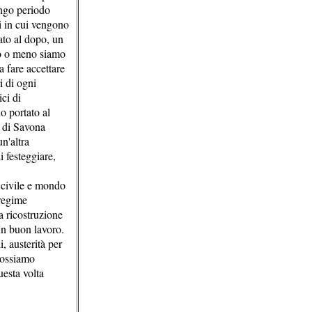
ungo periodo
i in cui vengono
ato al dopo, un
to o meno siamo
 fare accettare
i di ogni
ci di
no portato al
e di Savona
n'altra
 festeggiare,
à civile e mondo
 regime
la ricostruzione
un buon lavoro.
, austerità per
 possiamo
uesta volta