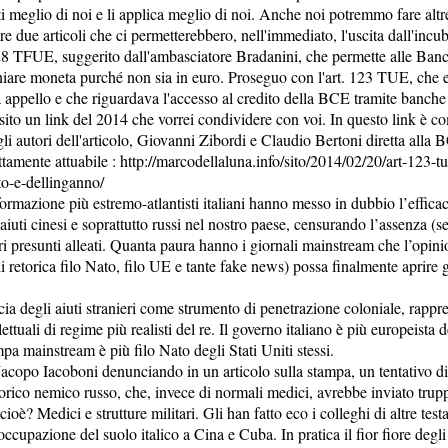
ti meglio di noi e li applica meglio di noi. Anche noi potremmo fare altr
are due articoli che ci permetterebbero, nell'immediato, l'uscita dall'in
.128 TFUE, suggerito dall'ambasciatore Bradanini, che permette alle Ban
niare moneta purché non sia in euro. Proseguo con l'art. 123 TUE, che e
 appello e che riguardava l'accesso al credito della BCE tramite banche 
sito un link del 2014 che vorrei condividere con voi. In questo link è 
li autori dell'articolo, Giovanni Zibordi e Claudio Bertoni diretta alla
ettamente attuabile : http://marcodellaluna.info/sito/2014/02/20/art-123-t
to-e-dellinganno/
formazione più estremo-atlantisti italiani hanno messo in dubbio l’efficaci
 aiuti cinesi e soprattutto russi nel nostro paese, censurando l’assenza (s
stri presunti alleati. Quanta paura hanno i giornali mainstream che l’opin
 retorica filo Nato, filo UE e tante fake news) possa finalmente aprire g
ia degli aiuti stranieri come strumento di penetrazione coloniale, rappr
ettuali di regime più realisti del re. Il governo italiano è più europeista de
pa mainstream è più filo Nato degli Stati Uniti stessi.
acopo Iacoboni denunciando in un articolo sulla stampa, un tentativo d
torico nemico russo, che, invece di normali medici, avrebbe inviato trup
oè? Medici e strutture militari. Gli han fatto eco i colleghi di altre testa
occupazione del suolo italico a Cina e Cuba. In pratica il fior fiore degli