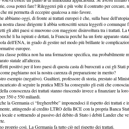
ie, cosa potrei fare? Rileggerei più e più volte il contratto per cercare, n
o che mi permetta di eccepire qualcosa a mio favore.
e abbiamo oggi, di fronte ai trattati europei è che, sulla base dell'utop
 nostra classe dirigente li abbia sottoscritti senza leggerli o comunque f
tti gli altri paesi si muovono con maggiore disinvoltura tra i trattati. L
rché li ha ispirati e dettati, la Francia perché ha un forte apparato statal
uola dell'ENA, in grado di gestire nel modo più brillante le complicazio
normative europee.
tra classe politica non ha una formazione specifica, ma probabilmente
ato statale all'altezza.
fetti positivi per il loro paesi di questa casta di burocrati a cui gli Stati p
come paghiamo noi la nostra carenza di preparazione in merito?
tro esempio (negativo). Gualtieri, professore di storia, prestato al Minis
ncaricato di seguire la pratica MES ha conseguito gli esiti che conosci
della conoscenza dei trattati stanno riuscendo invece a finanziare la lo
per 350 e 550 miliardi.
che la Germania ci “fregherebbe” imponendoci il rispetto dei trattati e 
mente, attingendo al credito LTRO della BCE con la propria Banca Sta
locale e sottraendo al passivo del debito di Stato i debiti Lander che 
rte.
o proprio così. La Germania fa tutto ciò nel rispetto dei trattati.