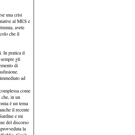
se una crisi
ernative al MES e
trumia, avete
colo che il
 In pratica il
a sempre gli
lemento di
asfusione.
o immediato ad
ia complessa come
 che, in un
nomia è un tema
anche il recente
 Sardine e mi
ine del discorso
sprovveduta la
ll'oblio. Cos'è