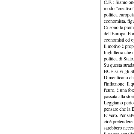
C.F. : Siamo on
modo “creativo” 
politica europei
economista, figu
Ci sono le prem
dell'Europa. For
economisti ed o
Il motivo è prop
Inghilterra che 
politica di Stato
Su questa strad
BCE salvi gli S
Dimenticano che
l'inflazione. Il
l'euro, è una fo
passata alla sto
Leggiamo periodi
pensare che la B
E' vero. Per sa
cioè pretendere 
sarebbero necess
Il nostro appell