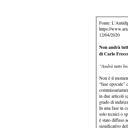
Fonte: L'Antidi
https://www.arian
12/04/2020
Non andrà tut
di Carlo Frecc
“Andrà tutto be
Non è il moment
“fase epocale” 
commissariament
in due articoli (
grado di indiriz
In una fase in c
solo tecnici o s
è stato diffuso 
significativo de