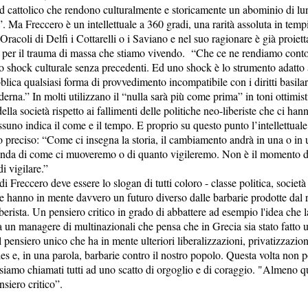
sud cattolico che rendono culturalmente e storicamente un abominio di l
 Ma Freccero è un intellettuale a 360 gradi, una rarità assoluta in temp
racoli di Delfi i Cottarelli o i Saviano e nel suo ragionare è già proiett
 per il trauma di massa che stiamo vivendo. “Che ce ne rendiamo con
o shock culturale senza precedenti. Ed uno shock è lo strumento adatto a
blica qualsiasi forma di provvedimento incompatibile con i diritti basilar
erna.” In molti utilizzano il “nulla sarà più come prima” in toni ottimisti
lla società rispetto ai fallimenti delle politiche neo-liberiste che ci han
suno indica il come e il tempo. E proprio su questo punto l’intellettual
 preciso: “Come ci insegna la storia, il cambiamento andrà in una o in u
onda di come ci muoveremo o di quanto vigileremo. Non è il momento di
i vigilare.”
i Freccero deve essere lo slogan di tutti coloro - classe politica, societ
che hanno in mente davvero un futuro diverso dalle barbarie prodotte dal
liberista. Un pensiero critico in grado di abbattere ad esempio l'idea che 
 un managere di multinazionali che pensa che in Grecia sia stato fatto 
 pensiero unico che ha in mente ulteriori liberalizzazioni, privatizzazioni
es e, in una parola, barbarie contro il nostro popolo. Questa volta non
siamo chiamati tutti ad uno scatto di orgoglio e di coraggio. "Almeno q
nsiero critico”.