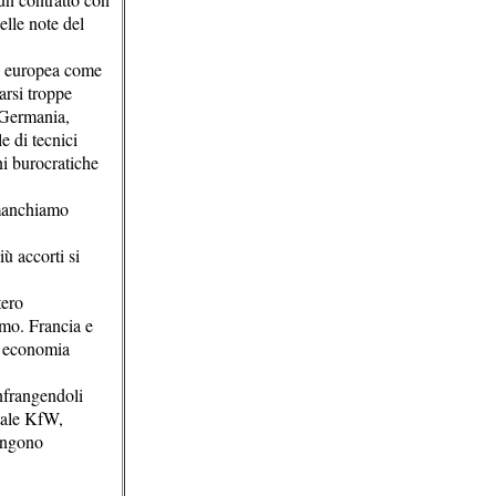
elle note del
ia europea come
arsi troppe
a Germania,
e di tecnici
ni burocratiche
 manchiamo
iù accorti si
tero
amo. Francia e
ro economia
infrangendoli
tale KfW,
vengono