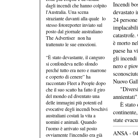
Incendi bo
dagli incendi che hanno colpito
devastato i
l'Australia. Una scena
straziante davanti alla quale lo
24 persone 
stesso fotoreporter inviato sul
implacabil
posto dal giornale australiano
catastrofe.
The Advertiser non ha
è morto nel
trattenuto le sue emozioni.
paese ha vi
“È stato devastante, il canguro
gli incendi
si confondeva nello sfondo
nero e piov
perché tutto era nero e marrone
sconosciut
e coperto di cenere” ha
Nuovo Gall
raccontato Fleet a People dopo
"Diversi v
che il suo scatto ha fatto il giro
del mondo ed diventato una
annientati"
delle immagini più potenti ed
È stato di
evocative degli incendi boschivi
continente,
australiani costati la vita a
state evacu
uomini e animali. Quando
l'uomo è arrivato sul posto
ANSA - 04
ovviamente l'incendio era già