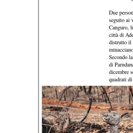
Due persone
seguito ai 
Canguro, lu
città di A
distrutto i
minacciano
Secondo la 
di Parndana
dicembre sc
quadrati di 