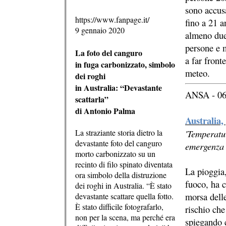
sono accus
https://www.fanpage.it/
fino a 21 a
9 gennaio 2020
almeno duem
persone e m
La foto del canguro
a far front
in fuga carbonizzato, simbolo
meteo.
dei roghi
in Australia: “Devastante
ANSA - 06
scattarla”
di Antonio Palma
Australia,
La straziante storia dietro la
'Temperatu
devastante foto del canguro
emergenza
morto carbonizzato su un
recinto di filo spinato diventata
La pioggia,
ora simbolo della distruzione
fuoco, ha c
dei roghi in Australia. “È stato
morsa dell
devastante scattare quella fotto.
È stato difficile fotografarlo,
rischio che
non per la scena, ma perché era
spiegando c