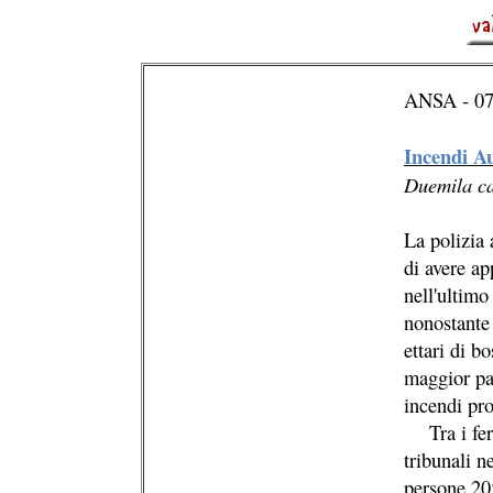
ANSA - 07
Incendi Au
Duemila cas
La polizia 
di avere ap
nell'ultimo
nonostante 
ettari di b
maggior par
incendi pro
Tra i ferm
tribunali n
persone 205