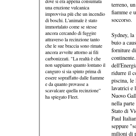
dove si era appena consumata
terreno, u
una eruzione vulcanica
fiamme e u
improvvisa più che un incendio
soccorso.
di boschi. L'animale è stato
immortalato come se stesse
ancora cercando di fuggire
Sydney, la 
attraverso la recinzione tanto
buio a caus
che le sue braccia sono rimate
forniture d
ancora avvolte attorno ai fili
continente.
carbonizzati. "La realtà è che
dell'Energi
non sappiamo quanto lontano il
canguro si sia spinto prima di
ridurre il 
essere sopraffatto dalle fiamme
piscina, le
e da quanto provasse a
lavatrici e
scavalcare quella recinzione”
Nuovo Gall
ha spiegato Fleet.
nella parte
Stato di Vi
Paul Italia
seppure "s
milioni di 