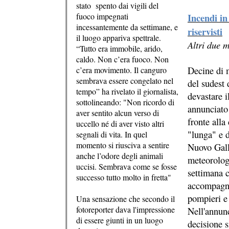
stato spento dai vigili del
fuoco impegnati
Incendi in
incessantemente da settimane, e
riservisti
il luogo appariva spettrale.
Altri due m
“Tutto era immobile, arido,
caldo. Non c’era fuoco. Non
Decine di m
c’era movimento. Il canguro
sembrava essere congelato nel
del sudest 
tempo” ha rivelato il giornalista,
devastare i
sottolineando: "Non ricordo di
annunciato 
aver sentito alcun verso di
fronte alla
uccello né di aver visto altri
"lunga" e d
segnali di vita. In quel
momento si riusciva a sentire
Nuovo Gall
anche l’odore degli animali
meteorologi
uccisi. Sembrava come se fosse
settimana c
successo tutto molto in fretta"
accompagnat
pompieri e 
Una sensazione che secondo il
fotoreporter dava l'impressione
Nell'annunc
di essere giunti in un luogo
decisione 