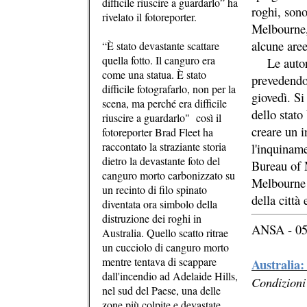
difficile riuscire a guardarlo” ha
roghi, sono
rivelato il fotoreporter.
Melbourne, 
alcune are
“È stato devastante scattare
quella fotto. Il canguro era
Le autorit
come una statua. È stato
prevedendo 
difficile fotografarlo, non per la
giovedì. Si
scena, ma perché era difficile
dello stato
riuscire a guardarlo" così il
creare un i
fotoreporter Brad Fleet ha
raccontato la straziante storia
l'inquiname
dietro la devastante foto del
Bureau of 
canguro morto carbonizzato su
Melbourne u
un recinto di filo spinato
della città 
diventata ora simbolo della
distruzione dei roghi in
ANSA - 05
Australia. Quello scatto ritrae
un cucciolo di canguro morto
mentre tentava di scappare
Australia:
dall'incendio ad Adelaide Hills,
Condizioni
nel sud del Paese, una delle
zone più colpite e devastate