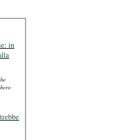
e: in
lla
the
bbero
otrebbe