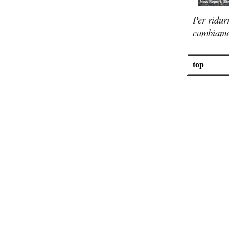
Per ridur
cambiamen
top