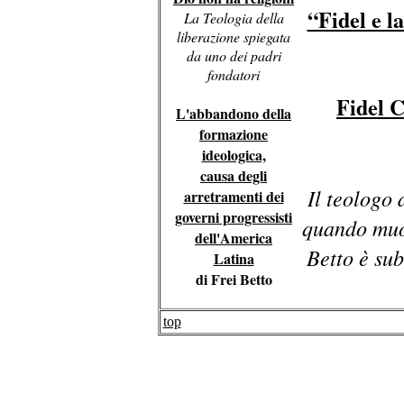
“Fidel e l
La Teologia della
liberazione spiegata
da uno dei padri
fondatori
Fidel C
L'abbandono della
formazione
ideologica,
causa degli
Il teologo 
arretramenti dei
governi progressisti
quando muoi
dell'America
Betto è sub
Latina
di Frei Betto
top