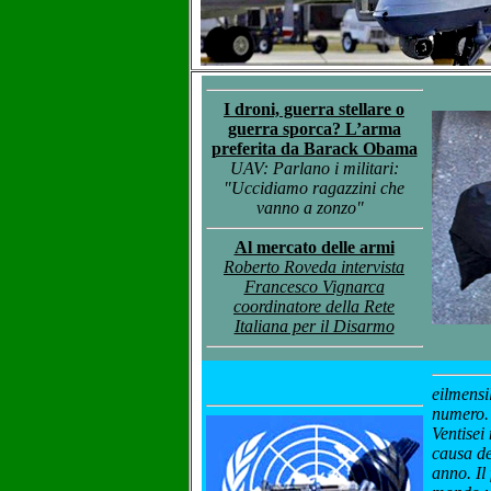
I droni, guerra stellare o
guerra sporca? L’arma
preferita da Barack Obama
UAV: Parlano i militari:
"Uccidiamo ragazzini che
vanno a zonzo"
Al mercato delle armi
Roberto Roveda intervista
Francesco Vignarca
coordinatore della Rete
Italiana per il Disarmo
eilmensi
numero. 
Ventisei
causa de
anno. Il