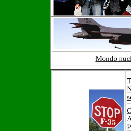
Mondo nucle
T
N
s
C
A
P