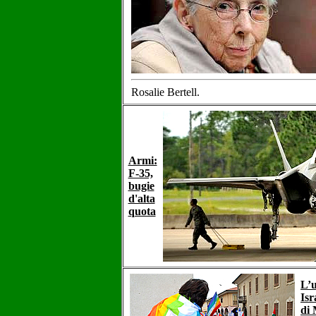
Rosalie Bertell.
Armi:
F-35,
bugie
d'alta
quota
L’u
Isr
di