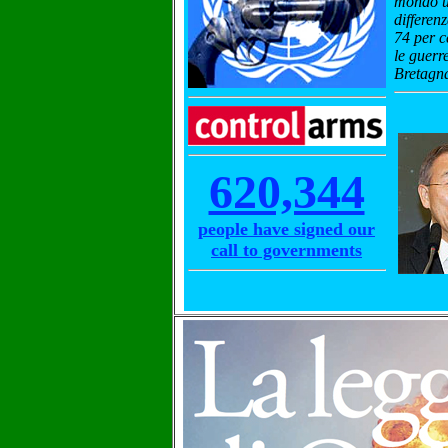
mondo un
differen
74 per c
le guerr
Bretagna
620,344
people have signed our
call to governments