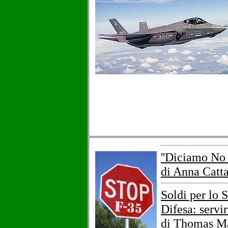
''Diciamo No 
di Anna Catt
Soldi per lo S
Difesa: servi
di Thomas M