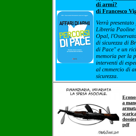
di armi?
di Francesco Vi
Verrà presentato
Libreria Paoline 
Opal, l'Osservato
di sicurezza di Br
di Pace" e un ric
memoria per la p
interventi di espe
al cmmercio di ar
sicurezza.
Econo
a man
armat
scarica
dossier
pdf