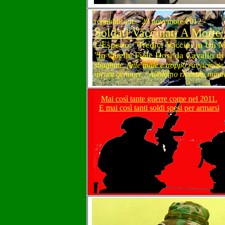
repubblica.it – 23 novembre 2012 -
Soldati Vaccinati A Morte
L'Esperto: "Tredici Vaccini in Un
"In Quelle Fiale Dosi da Cavallo di 
sbagliate, fatte male e troppo ravvicinate
alcuni genitori: "Abbiamo ricevuto mina
Mai così tante guerre come nel 2011.
E mai così tanti soldi spesi per armarsi