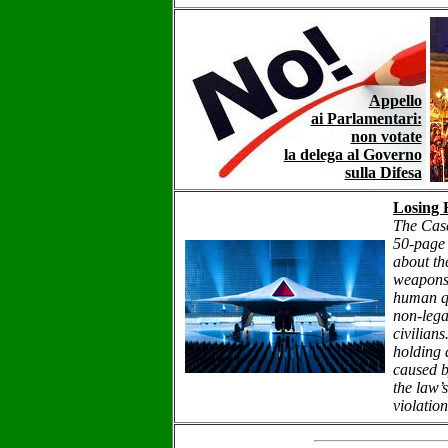
Appello
ai Parlamentari:
non votate
la delega al Governo
sulla Difesa
Losing
The Case
50-page 
about th
weapons,
human qu
non-lega
civilians
holding 
caused 
the law’
violation