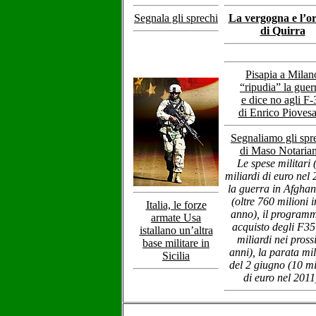
Segnala gli sprechi
La vergogna e l’o
di Quirra
Pisapia a Milan
“ripudia” la guer
e dice no agli F-
di Enrico Pioves
Segnaliamo gli spr
di Maso Notarian
Le spese militari 
miliardi di euro nel 
la guerra in Afghan
(oltre 760 milioni 
Italia, le forze
anno), il programm
armate Usa
acquisto degli F35
istallano un’altra
miliardi nei pross
base militare in
anni), la parata mil
Sicilia
del 2 giugno (10 mi
di euro nel 2011