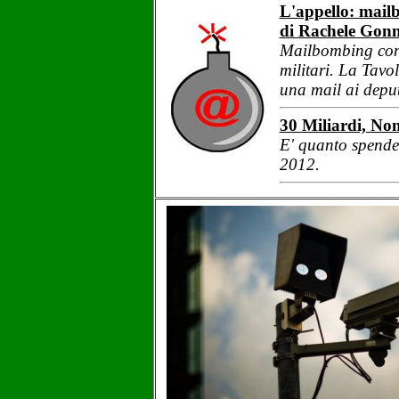
L'appello: mailb
di Rachele Gonn
Mailbombing cont
militari. La Tavo
una mail ai depu
30 Miliardi, Non
E' quanto spende 
2012.