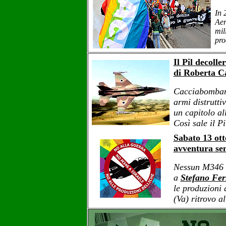
In 
Aer
mil
pro
Il Pil decolle
di Roberta Ca
Cacciabombard
armi distrutti
un capitolo al
Così sale il P
Sabato 13 ott
avventura se
Nessun M346 a
a
Stefano Fer
le produzioni
(Va) ritrovo a