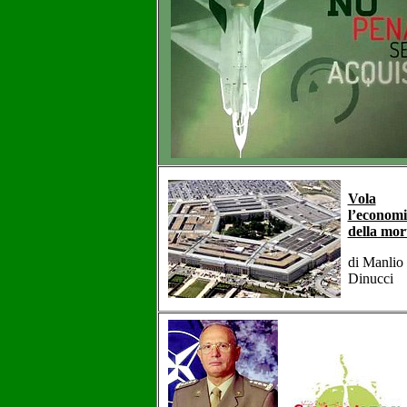
Vola
l’econom
della mor
di Manlio
Dinucci