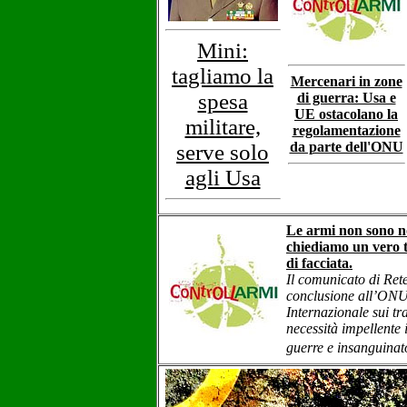
Mini:
tagliamo la
Mercenari in zone
spesa
di guerra: Usa e
UE ostacolano la
militare,
regolamentazione
da parte dell'ONU
serve solo
agli Usa
Le armi non sono no
chiediamo un vero t
di facciata.
Il comunicato di Re
conclusione all’ONU 
Internazionale sui tr
necessità impellente
guerre e insanguina