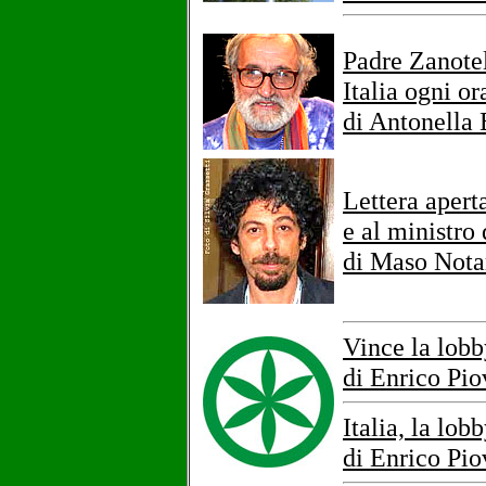
Padre Zanotel
Italia ogni or
di Antonella 
Lettera apert
e al ministro 
di Maso Nota
Vince la lobb
di Enrico Pi
Italia, la lob
di Enrico Pi