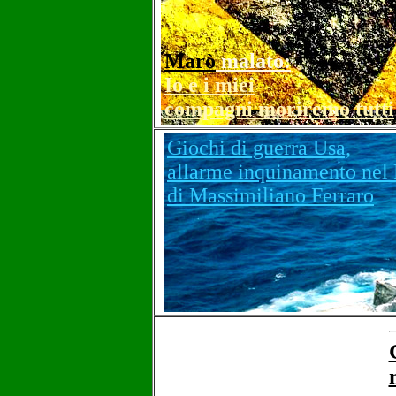
Marò
malato:
Io e i miei
compagni moriremo tutti
Giochi di guerra Usa,
allarme inquinamento nel 
di Massimiliano Ferraro