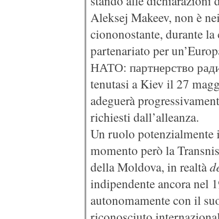
stando alle dichiarazioni d
Aleksej Makeev, non è nei
ciononostante, durante l
partenariato per un’Europ
НАТО: партнерство рад
tenutasi a Kiev il 27 magg
adeguerà progressivamente
richiesti dall’alleanza.
Un ruolo potenzialmente 
momento però la Transnist
della Moldova, in realtà
d
indipendente ancora nel 1
autonomamente con il suo
riconosciuto internaziona