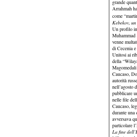
grande quanti
Arrahmah han
come “marti
Kebekov, un p
Un profilo i
Muhammad al-
venne multato
di Cecenia e 
Unitosi ai ri
della “Wilay
Magomedali V
Caucaso, Dok
autorità rus
nell’agosto 
pubblicare u
nelle file de
Caucaso, leg
durante una 
avversava qua
particolare l
La fine dell