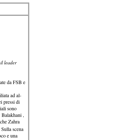
il leader
nate da FSB e
liata ad al-
i pressi di
iali sono
 Balakhani ,
nche Zahra
1
Sulla scena
uoco e una