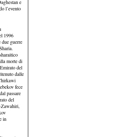
 Daghestan e
do l’evento
u
el 1996
le due guerre
Sharia.
sharaitico
lla morte di
’Emirato del
itenuto dalle
-Chirkawi
Kebekov fece
dal passare
rato del
-Zawahiri,
kov
e in