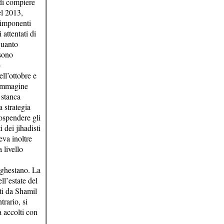
 di compiere
el 2013,
e imponenti
attentati di
quanto
 sono
e
ll’ottobre e
’immagine
 stanca
 strategia
sospendere gli
 dei jihadisti
eva inoltre
 livello
aghestano. La
ll’estate del
ti da Shamil
rario, si
a accolti con