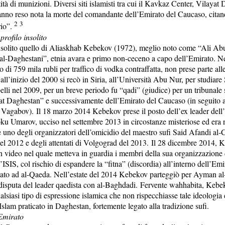
tà di munizioni. Diversi siti islamisti tra cui il Kavkaz Center, Vilayat
no reso nota la morte del comandante dell’Emirato del Caucaso, citan
2
3
rio”.
rofilo insolito
nsolito quello di Aliaskhab Kebekov (1972), meglio noto come “Ali Ab
Daghestani”, etnia avara e primo non-ceceno a capo dell’Emirato. N
 di 759 mila rubli per traffico di vodka contraffatta, non prese parte al
all’inizio del 2000 si recò in Siria, all’Università Abu Nur, per studiare 
belli nel 2009, per un breve periodo fu “qadi” (giudice) per un tribunale 
at Daghestan” e successivamente dell’Emirato del Caucaso (in seguito a
agabov). Il 18 marzo 2014 Kebekov prese il posto dell’ex leader dell
u Umarov, ucciso nel settembre 2013 in circostanze misteriose ed era r
se uno degli organizzatori dell’omicidio del maestro sufi Said Afandi al
del 2012 e degli attentati di Volgograd del 2013. Il 28 dicembre 2014, 
n video nel quale metteva in guardia i membri della sua organizzazione 
ll’ISIS, col rischio di espandere la “fitna” (discordia) all’interno dell’Emi
ato ad al-Qaeda. Nell’estate del 2014 Kebekov parteggiò per Ayman al
disputa del leader qaedista con al-Baghdadi. Fervente wahhabita, Kebe
lsiasi tipo di espressione islamica che non rispecchiasse tale ideologia 
’Islam praticato in Daghestan, fortemente legato alla tradizione sufi.
’Emirato