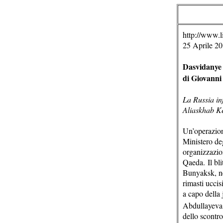
http://www.li
25 Aprile 2
Dasvidanye
di Giovanni
La Russia inf
Aliaskhab K
Un’operazion
Ministero deg
organizzazion
Qaeda. Il bli
Bunyaksk, ne
rimasti ucci
a capo della
Abdullayeva
dello scontro