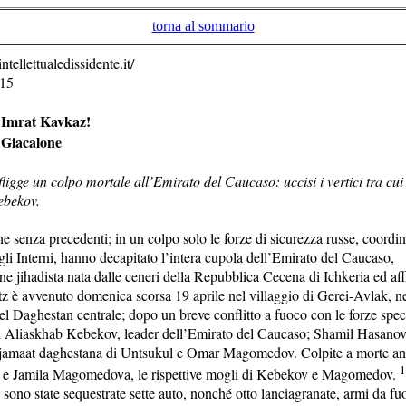
torna al sommario
ntellettualedissidente.it/
015
 Imrat Kavkaz!
 Giacalone
ligge un colpo mortale all’Emirato del Caucaso: uccisi i vertici tra cui 
ebekov.
e senza precedenti; in un colpo solo le forze di sicurezza russe, coordi
li Interni, hanno decapitato l’intera cupola dell’Emirato del Caucaso,
e jihadista nata dalle ceneri della Repubblica Cecena di Ichkeria ed affi
tz è avvenuto domenica scorsa 19 aprile nel villaggio di Gerei-Avlak, ne
l Daghestan centrale; dopo un breve conflitto a fuoco con le forze spec
si Aliaskhab Kebekov, leader dell’Emirato del Caucaso; Shamil Hasanov
 jamaat daghestana di Untsukul e Omar Magomedov. Colpite a morte a
 e Jamila Magomedova, le rispettive mogli di Kebekov e Magomedov.
 sono state sequestrate sette auto, nonché otto lanciagranate, armi da f