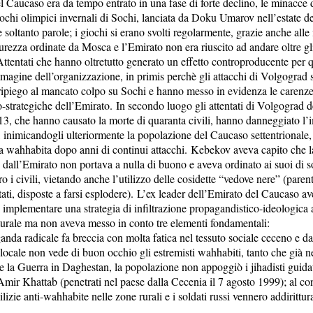
l Caucaso era da tempo entrato in una fase di forte declino, le minacce
giochi olimpici invernali di Sochi, lanciata da Doku Umarov nell’estate d
 soltanto parole; i giochi si erano svolti regolarmente, grazie anche all
urezza ordinate da Mosca e l’Emirato non era riuscito ad andare oltre gli 
ttentati che hanno oltretutto generato un effetto controproducente per 
mmagine dell’organizzazione, in primis perchè gli attacchi di Volgograd
ripiego al mancato colpo su Sochi e hanno messo in evidenza le carenz
-strategiche dell’Emirato. In secondo luogo gli attentati di Volgograd de
3, che hanno causato la morte di quaranta civili, hanno danneggiato l
, inimicandogli ulteriormente la popolazione del Caucaso settentrionale,
ia wahhabita dopo anni di continui attacchi. Kebekov aveva capito che la
 dall’Emirato non portava a nulla di buono e aveva ordinato ai suoi di 
ro i civili, vietando anche l’utilizzo delle cosidette “vedove nere” (parenti
tati, disposte a farsi esplodere). L’ex leader dell’Emirato del Caucaso av
 implementare una strategia di infiltrazione propagandistico-ideologica a
lturale ma non aveva messo in conto tre elementi fondamentali:
anda radicale fa breccia con molta fatica nel tessuto sociale ceceno e d
ocale non vede di buon occhio gli estremisti wahhabiti, tanto che già ne
e la Guerra in Daghestan, la popolazione non appoggiò i jihadisti guida
ir Khattab (penetrati nel paese dalla Cecenia il 7 agosto 1999); al cont
izie anti-wahhabite nelle zone rurali e i soldati russi vennero addirittur