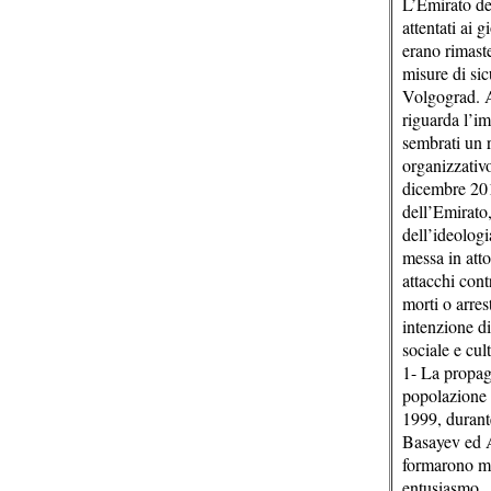
L’Emirato de
attentati ai 
erano rimaste
misure di sic
Volgograd. A
riguarda l’i
sembrati un 
organizzativo
dicembre 201
dell’Emirato
dell’ideolog
messa in atto
attacchi cont
morti o arres
intenzione di
sociale e cu
1- La propag
popolazione l
1999, durant
Basayev ed Am
formarono mil
entusiasmo.