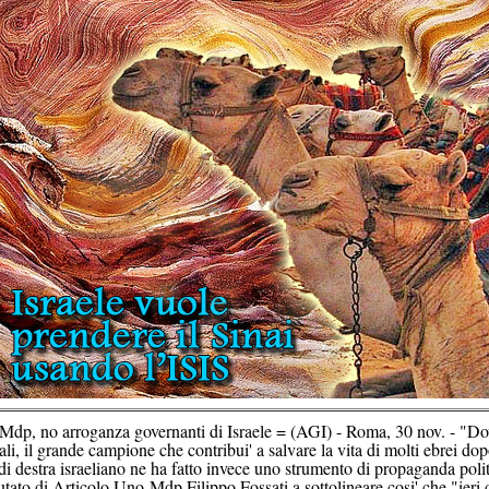
Mdp, no arroganza governanti di Israele = (AGI) - Roma, 30 nov. - "Dov
i, il grande campione che contribui' a salvare la vita di molti ebrei dopo
di destra israeliano ne ha fatto invece uno strumento di propaganda politi
putato di Articolo Uno-Mdp Filippo Fossati a sottolineare cosi' che "ieri