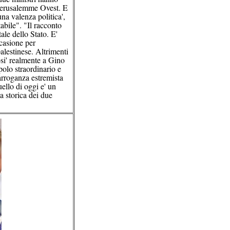
 Gerusalemme Ovest. E
na valenza politica',
abile". "Il racconto
ale dello Stato. E'
ccasione per
alestinese. Altrimenti
osi' realmente a Gino
polo straordinario e
'arroganza estremista
ello di oggi e' un
a storica dei due