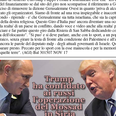
del finanziamento se dal sito del giro non scomparisse il riferimento a
ciso di rimuovere la dizione Gerusalemme Ovest in quanto 'priva di alcu
to gli organizzatori. Siamo di fronte ad una resa inspiegabile e inaccett
ndo - riprende - e' che Gerusalemme sia tutta israeliana, che sia la capit
 della destra religiosa. Questo Giro d'Italia puo' ancora diventare una o
a realta' di un paese in conflitto, dando voce e video anche alla realta' p
iare e far partire questo giro dalla Risiera di San Sabba dedicandolo c
a dell'olocausto". "Si puo' e si deve parlare, anche con lo sport, a un po
aico, senza girare la testa di fronte alla condizione dei Palestinesi e all
ancora le parole del deputato mdp - degli attuali governanti di Israele. Qu
iparare presto. Peccato per lo sport con la esse maiuscola e per la memori
n quelle terre". (AGI) Bal 301507 NOV 17