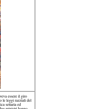
eva essere il giro
 le leggi razziali del
ca settaria ed
 due ministri hanno