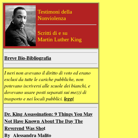
Testimoni della
Nonviolenza
Scritti di e su
Martin Luther King
Breve Bio-Bibliografia
I neri non avevano il diritto di voto ed erano
esclusi da tutte le cariche pubbliche, non
potevano iscriversi alle scuole dei bianchi, e
dovevano usare posti separati sui mezzi di
trasporto e nei locali pubblici.
leggi
Dr. King Assassination: 9 Things You May
Not Have Known About The Day The
Reverend Was Sho
t
By Alessandra Malito