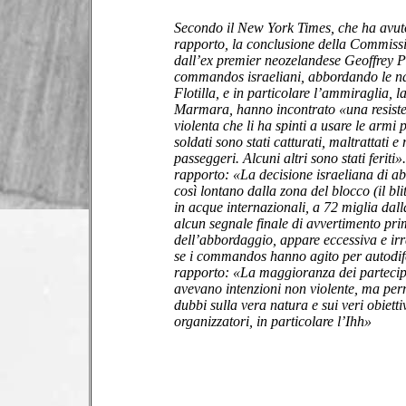
Secondo il New York Times, che ha avuto 
rapporto, la conclusione della Commiss
dall’ex premier neozelandese Geoffrey P
commandos israeliani, abbordando le n
Flotilla, e in particolare l’ammiraglia, 
Marmara, hanno incontrato «una resiste
violenta che li ha spinti a usare le armi 
soldati sono stati catturati, maltrattati e
passeggeri. Alcuni altri sono stati feriti».
rapporto: «La decisione israeliana di ab
così lontano dalla zona del blocco (il bli
in acque internazionali, a 72 miglia dall
alcun segnale finale di avvertimento pr
dell’abbordaggio, appare eccessiva e ir
se i commandos hanno agito per autodife
rapporto: «La maggioranza dei partecipan
avevano intenzioni non violente, ma pe
dubbi sulla vera natura e sui veri obietti
organizzatori, in particolare l’Ihh»