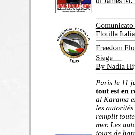
di James M. 
Comunicato 
Flotilla Italia
Freedom Floti
Siege
By Nadia Hi
Paris le 11 j
tout est en r
al Karama en
les autorités
remplit tout
mer. Les aut
jours de har