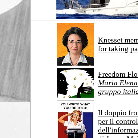
Knesset mem
for taking pa
Freedom Floti
Maria Elena 
gruppo italia
Il doppio fro
per il contro
dell'informa