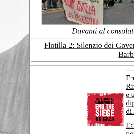
Davanti al consolat
Flotilla 2: Silenzio dei Gove
Barb
Fr
Ri
e 
di
di
Ec
po