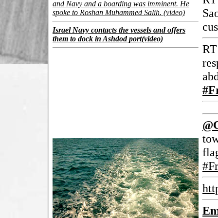
and Navy and a boarding was imminent. He
Sao
spoke to Roshan Muhammed Salih. (video)
cus
Israel Navy contacts the vessels and offers
them to dock in Ashdod port(video)
R
res
abd
#F
@C
tow
fla
#F
ht
Em