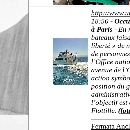
http://www.u
18:50 -
Occup
à Paris
- En 
bateaux faisa
liberté » de 
de personnes
l’Office nati
avenue de l’O
action symbol
position du g
administrativ
l’objectif est 
Flottille.
(fot
Fermata Anch