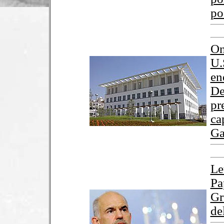
po
On
U.
en
De
pr
ca
Ga
Le
Pa
Gr
de