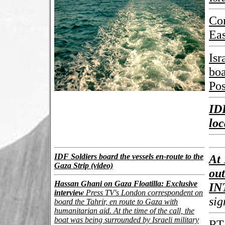
Con
Eas
Isr
boa
Pos
IDF
loc
IDF Soldiers board the vessels en-route to the
At
Gaza Strip (video)
out
Hassan Ghani on Gaza Floatilla: Exclusive
IN
interview
Press TV's London correspondent on
sig
board the Tahrir, en route to Gaza with
humanitarian aid. At the time of the call, the
boat was being surrounded by Israeli military
R