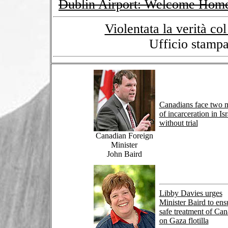
Dublin Airport: Welcome Home
Violentata la verità c
Ufficio stampa
Canadians face two 
of incarceration in Isr
without trial
Canadian Foreign
Minister
John Baird
Libby Davies urges
Minister Baird to ens
safe treatment of Can
on Gaza flotilla