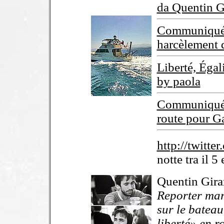
da Quentin G
Communiqué -
harcèlement 
Liberté, Éga
by paola
Communiqué d
route pour G
http://twitte
notte tra il 5 
Quentin Gira
Reporter mar
sur le bateau 
liberté» en r