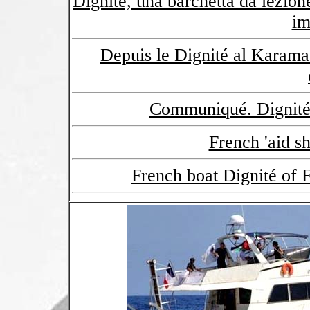
Dignitè, una barchetta dà lezio
im
Depuis le Dignité al Karama 
Communiqué. Dignité
French 'aid s
French boat Dignité of F