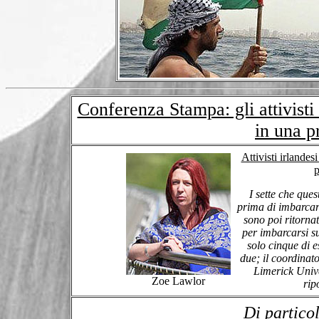
Conferenza Stampa: gli attivisti
in una p
Attivisti irlandes
p
I sette che ques
prima di imbarcars
sono poi ritorna
per imbarcarsi su
solo cinque di e
due; il coordinato
Limerick Unive
Zoe Lawlor
rip
Di partico