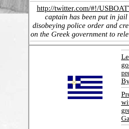
http://twitter.com/#!/USB
captain has been put in jai
disobeying police order and cre
on the Greek government to rele
Le
go
pr
By
Pr
wi
gr
Ga