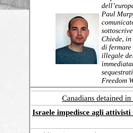
dell’europ
Paul Murph
comunicato
sottoscriv
Chiede, in
di fermare 
illegale de
immediatam
sequestrat
Freedom 
Canadians detained in
Israele impedisce agli attivist