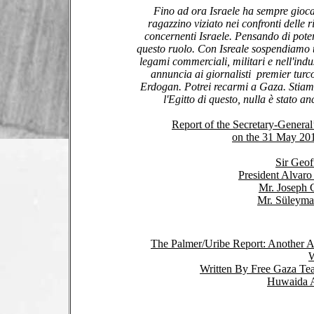
Fino ad ora Israele ha sempre giocat
ragazzino viziato nei confronti delle
concernenti Israele. Pensando di pote
questo ruolo. Con Isreale sospendiamo t
legami commerciali, militari e nell'indus
annuncia ai giornalisti premier tur
Erdogan. Potrei recarmi a Gaza. Stiam
l'Egitto di questo, nulla è stato a
Report of the Secretary-General’
on the 31 May 2010
Sir Geof
President Alvaro
Mr. Joseph 
Mr. Süleym
The Palmer/Uribe Report: Another At
W
Written By Free Gaza T
Huwaida A